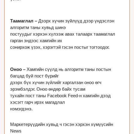
Таамаглал – 
Дээрх хүчин зүйлүүд дээр үндэслэн 
алгоритм таны хувьд шинэ

постуудыг хэрхэн хүлээж авах талаарх таамаглал 
гарган эндээс хамгийн их

сонирхож үзэх, хэрэгтэй гэсэн постыг тогтоодог. 

Оноо – 
Хамгийн сүүлд нь алгоритм таны постын 
багцад буй пост бүрийг

дээрх бүх хүчин зүйлийг харгалзан оноо өгч 
эрэмбэлдэг. Оноо өндөр байх тусам

тухайн пост таны Facebook Feed-н хамгийн дээд 
хэсэгт гарч ирэх магадлал

нэмэгдэнэ.
Маркетерүүдийн хувьд ч гэсэн хэрхэн хүмүүсийн 
News
