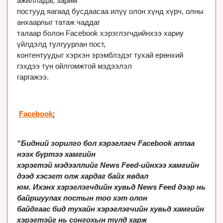
ажилладаг, зарим

постууд яагаад бусдаасаа илүү олон хүнд хүрч, олны 
анхаарлыг татаж чаддаг

талаар болон Facebook хэрэглэгчдийнхээ хариу 
үйлдэлд тулгуурлан пост,

контентуудыг хэрхэн эрэмблэдэг тухай ерөнхий 
гэхдээ тун ойлгомжтой мэдээлэл

гаргажээ. 

Facebook
:

“Бидний зорилго бол хэрэглэгч Facebook аппаа 
нээх бүртээ хамгийн

хэрэгтэй мэдээллийг News Feed-ийнхээ хамгийн 
дээд хэсэгт олж хардаг байх явдал

юм. Ихэнх хэрэглэгчдийн хувьд News Feed дээр нь 
байршуулах постын тоо хэт олон

байдгаас бид тухайн хэрэглэгчийн хувьд хамгийн 
хэрэгтэйг нь сонгохын тулд харж
