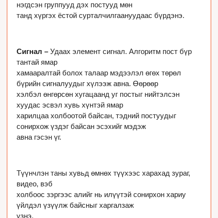
нэгдсэн группууд дэх постууд мөн

танд хүргэх ёстой сурталчилгаануудаас бүрдэнэ.

Сигнал – 
Удаах элемент сигнал. Алгоритм пост бүр 
тантай ямар

хамааралтай болох талаар мэдээлэл өгөх төрөл 
бүрийн сигналуудыг хүлээж авна. Өөрөөр

хэлбэл өнгөрсөн хугацаанд уг постыг нийтэлсэн 
хуудас эсвэл хувь хүнтэй ямар

харилцаа холбоотой байсан, тэдний постуудыг 
сонирхож үздэг байсан эсэхийг мэдэж

авна гэсэн үг. 

Түүнчлэн таны хувьд өмнөх түүхээс харахад зураг, 
видео, вэб

холбоос зэргээс алийг нь илүүтэй сонирхон хариу 
үйлдэл үзүүлж байсныг харгалзаж

үзнэ.
