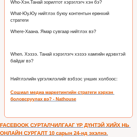
Who-Хэн.
Танай зорилтот хэрэглэгч хэн бэ?
What-Юу.
Юу нийтлэх буюу контентын ерөнхий 
стратеги
Where-Хаана
. Ямар сувгаар нийтлэх вэ?

When. Хэзээ. 
Танай хэрэглэгч хэзээ хамгийн идэвхтэй 
байдаг вэ?
Нийтлэлийн үргэлжлэлийг вэбээс унших холбоос: 

Сошиал медиа маркетингийн стратеги хэрхэн 
боловсруулах вэ? - Nathouse
FACEBOOK СУРТАЛЧИЛГААГ ҮР ДҮНТЭЙ ХИЙХ НЬ 
ОНЛАЙН СУРГАЛТ 10 сарын 24-нд эхэлнэ.