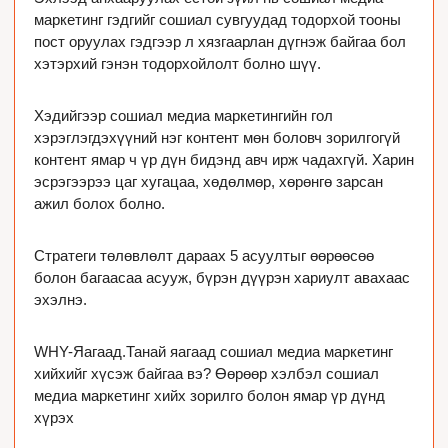
маркетинг гэдгийг сошиал сувгуудад тодорхой тооны 
пост оруулах гэдгээр л хязгаарлан дүгнэж байгаа бол 
хэтэрхий гэнэн тодорхойлолт болно шүү. 
Хэдийгээр сошиал медиа маркетингийн гол 
хэрэглэгдэхүүний нэг контент мөн боловч зорилгогүй 
контент ямар ч үр дүн бидэнд авч ирж чадахгүй. Харин 
эсрэгээрээ цаг хугацаа, хөдөлмөр, хөрөнгө зарсан 
ажил болох болно.
Стратеги төлөвлөлт дараах 5 асуултыг өөрөөсөө 
болон багаасаа асууж, бүрэн дүүрэн хариулт авахаас 
эхэлнэ.
WHY-Яагаад.
Танай яагаад сошиал медиа маркетинг 
хийхийг хүсэж байгаа вэ? Өөрөөр хэлбэл сошиал 
медиа маркетинг хийх зорилго болон ямар үр дүнд 
хүрэх