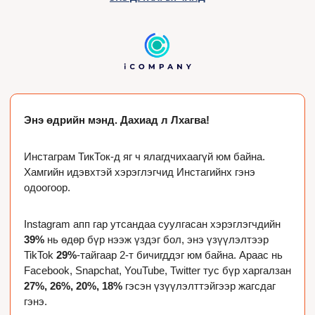
Энэ өдрийн мэнд. Дахиад л Лхагва! 
Инстаграм ТикТок-д яг ч ялагдчихаагүй юм байна. 
Хамгийн идэвхтэй хэрэглэгчид Инстагийнх гэнэ 
одоогоор. 
Instagram апп гар утсандаа суулгасан хэрэглэгчдийн 
39%
 нь өдөр бүр нээж үздэг бол, энэ үзүүлэлтээр 
TikTok 
29%
-тайгаар 2-т бичигддэг юм байна. Араас нь 
Facebook, Snapchat, YouTube, Twitter тус бүр харгалзан 
27%, 26%, 20%, 18%
 гэсэн үзүүлэлттэйгээр жагсдаг 
гэнэ.