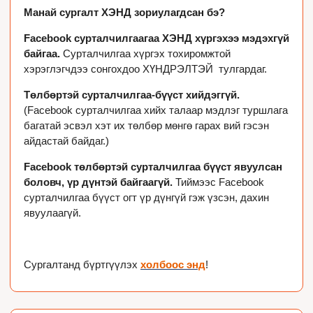
Манай сургалт ХЭНД зориулагдсан бэ?
Facebook сурталчилгаагаа ХЭНД хүргэхээ мэдэхгүй 
байгаа. 
Сурталчилгаа хүргэх тохиромжтой 
хэрэглэгчдээ сонгохдоо ХҮНДРЭЛТЭЙ  тулгардаг. 
Төлбөртэй сурталчилгаа-бүүст хийдэггүй.
(Facebook сурталчилгаа хийх талаар мэдлэг туршлага 
багатай эсвэл хэт их төлбөр мөнгө гарах вий гэсэн 
айдастай байдаг.)
Facebook төлбөртэй сурталчилгаа бүүст явуулсан 
боловч, үр дүнтэй байгаагүй.
 Тиймээс Facebook 
сурталчилгаа бүүст огт үр дүнгүй гэж үзсэн, дахин 
явуулаагүй.

Сургалтанд бүртгүүлэх 
холбоос энд
!