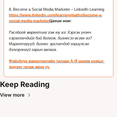
8. Become a Social Media Marketer – LinkedIn Learning 
https://www.linkedin.com/learning/paths/become-a-
social-media-marketer
Цахим ном: 
Facebook маркетинг гэж юу вэ: Хэрхэн үнэнч 
хэрэглэгчдийг бий болгож, бизнесээ өсгөх вэ? 
Маркетерүүд, бизнес эрхлэгчдэд зориулсан 
дэлгэрэнгүй гарын авлага.
Фэйсбүүк маркетингийн талаар А-Я цахим номыг 
эндээс татаж авна уу.
Keep Reading
View more