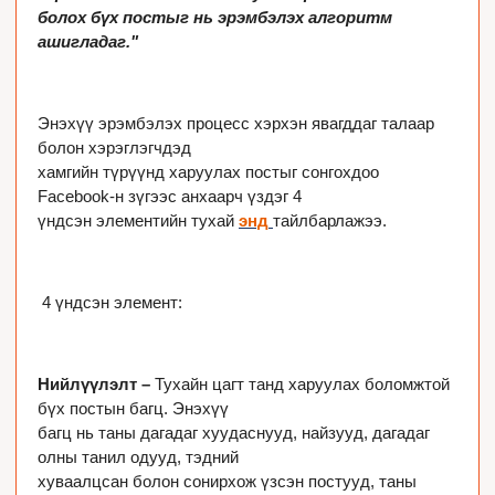
болох бүх постыг нь эрэмбэлэх алгоритм 
ашигладаг."

Энэхүү эрэмбэлэх процесс хэрхэн явагддаг талаар 
болон хэрэглэгчдэд

хамгийн түрүүнд харуулах постыг сонгохдоо 
Facebook-н зүгээс анхаарч үздэг 4

үндсэн элементийн тухай 
энд
тайлбарлажээ.

 4 үндсэн элемент:

Нийлүүлэлт – 
Тухайн цагт танд харуулах боломжтой 
бүх постын багц. Энэхүү

багц нь таны дагадаг хуудаснууд, найзууд, дагадаг 
олны танил одууд, тэдний

хуваалцсан болон сонирхож үзсэн постууд, таны 