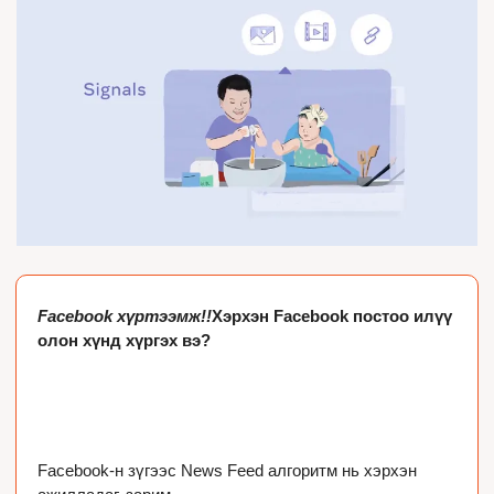
Facebook хүртээмж!!
Хэрхэн Facebook постоо илүү 
олон хүнд хүргэх вэ?

Facebook-н зүгээс News Feed алгоритм нь хэрхэн 