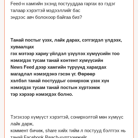
Feed-н хамгийн эхэнд постууддаа гаргах вэ гэдэг 
талаар хэрэгтэй мэдээллийг бас

эндээс авч болохоор байгаа биз? 

Танай постыг үзэх, лайк дарах, сэтгэгдэл үлдээх, 
хуваалцах

гэх мэтээр хариу үйлдэл үзүүлэх хүмүүсийн тоо 
нэмэгдэх тусам танай контент хүмүүсийн

News Feed дээр хамгийн түрүүнд харагдах 
магадлал нэмэгдэнэ гэсэн үг. Өөрөөр

хэлбэл танай постуудыг сонирхож үзэх хүн 
нэмэгдэх тусам танай постын хүртээмж

тэр хэрээр нэмэгдэх болно. 

Тэгэхээр хүмүүст хэрэгтэй, сонирхолтой мөн хүмүүс 
лайк дарж,

коммент бичиж, share хийх тийм л постууд бэлтгэх нь 
танай Facebook Reach-хүртээмжийг
