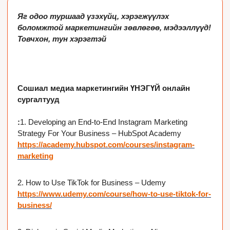
Яг одоо туршаад үзэхүйц, хэрэгжүүлэх 
боломжтой маркетингийн зөвлөгөө, мэдээллүүд!
Товчхон, тун хэрэгтэй
Сошиал медиа маркетингийн ҮНЭГҮЙ 
онлайн 
сургалтууд
:
1. Developing an End-to-End Instagram Marketing 
Strategy For Your Business – HubSpot Academy 
https://academy.hubspot.com/courses/instagram-
marketing
2. How to Use TikTok for Business – Udemy 
https://www.udemy.com/course/how-to-use-tiktok-for-
business/