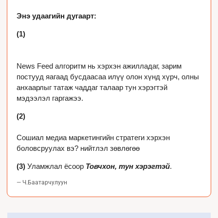
Энэ удаагийн дугаарт:
(1)
News Feed алгоритм нь хэрхэн ажилладаг, зарим 
постууд яагаад бусдаасаа илүү олон хүнд хүрч, олны 
анхаарлыг татаж чаддаг талаар тун хэрэгтэй 
мэдээлэл гаргажээ.
(2)
Сошиал медиа маркетингийн стратеги хэрхэн 
боловсруулах вэ? нийтлэл зөвлөгөө
(3)
 Уламжлал ёсоор 
Товчхон, тун хэрэгтэй
. 
— Ч.Баатарчулуун