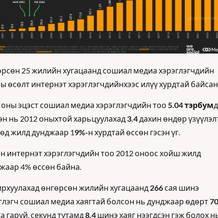
рсөн 25 жилийн хугацаанд сошиал медиа хэрэглэгчдийн 
ы өсөлт интернэт хэрэглэгчдийнхээс илүү хурдтай байсан.
 оны эцэст сошиал медиа хэрэглэгчдийн тоо 
5.04 тэрбум
д 
эн нь 2012 оныхтой харьцуулахад 
3.4
 дахин өндөр үзүүлэлт
өд жилд дунджаар 1
9%-
н хурдтай өссөн гэсэн үг.
н интернэт хэрэглэгчдийн тоо 2012 оноос хойш жилд 
жаар 4% өссөн байна. 
рхуулахад өнгөрсөн жилийн хугацаанд 
266
 сая шинэ 
глэгч сошиал медиа хаягтай болсон нь дунджаар өдөрт 
7
а гаруй, секунд тутамд 
8.4
 шинэ хаяг нээгдсэн гэж болох нь