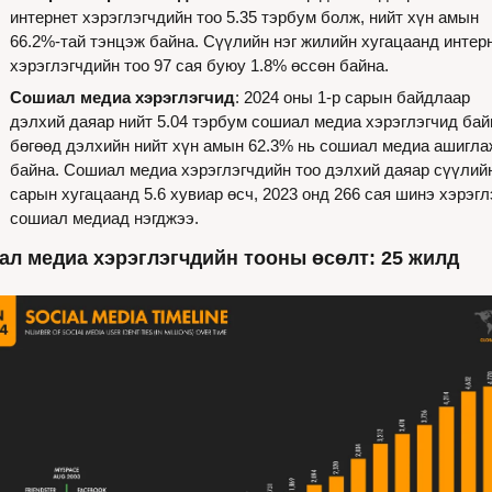
интернет хэрэглэгчдийн тоо 5.35 тэрбум болж, нийт хүн амын 
66.2%-тай тэнцэж байна. Сүүлийн нэг жилийн хугацаанд интерн
хэрэглэгчдийн тоо 97 сая буюу 1.8% өссөн байна.
Сошиал медиа хэрэглэгчид
: 2024 оны 1-р сарын байдлаар 
дэлхий даяар нийт 5.04 тэрбум сошиал медиа хэрэглэгчид байг
бөгөөд дэлхийн нийт хүн амын 62.3% нь сошиал медиа ашиглаж
байна. Сошиал медиа хэрэглэгчдийн тоо дэлхий даяар сүүлийн
сарын хугацаанд 5.6 хувиар өсч, 2023 онд 266 сая шинэ хэрэглэ
сошиал медиад нэгджээ.
л медиа хэрэглэгчдийн тооны өсөлт: 25 жилд