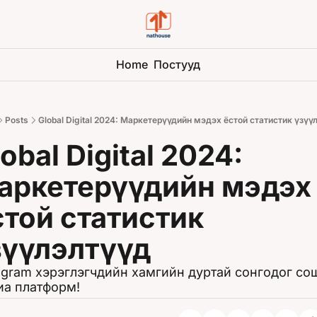
Home
Постууд
Posts
Global Digital 2024: Маркетерүүдийн мэдэх ёстой статистик үзүү
obal Digital 2024: 
аркетерүүдийн мэдэх 
стой статистик 
зүүлэлтүүд
agram хэрэглэгчдийн хамгийн дуртай сонгодог со
а платформ!