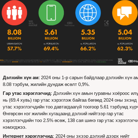
Дэлхийн хүн ам
: 2024 оны 1-р сарын байдлаар дэлхийн хүн ам
8.08 тэрбум, жилийн дундаж өсөлт 0,9%.
Гар утас хэрэглэгчид
: Дэлхийн хүн амын гуравны хоёроос илү
нь (69.4 хувь) гар утас хэрэглэж байгаа бөгөөд 2024 оны эхэнд г
утас хэрэглэгчдийн тоо давтагдаагүй тоогоор 5.61 тэрбумд хүрч
Өнгөрсөн нэг жилийн хугацаанд дэлхий нийтээр гар утас 
хэрэглэгчдийн тоо 2.5% өсөж, 138 сая шинэ гар утас хэрэглэгчи
нэмэгджээ.
Интернет хэрэглэгчид
: 2024 оны эхээр дэлхий дээрх нийт 