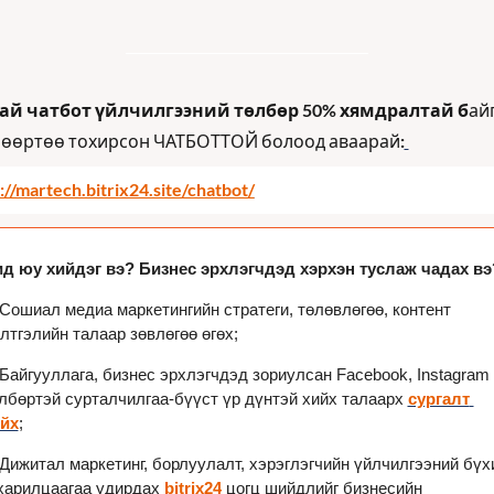
ай чатбот үйлчилгээний төлбөр 50% хямдралтай б
айг
 өөртөө тохирсон ЧАТБОТТОЙ болоод аваарай
:
://martech.bitrix24.site/chatbot/
д юу хийдэг вэ? Бизнес эрхлэгчдэд хэрхэн туслаж чадах вэ
 Сошиал медиа маркетингийн стратеги, төлөвлөгөө, контент 
лтгэлийн талаар зөвлөгөө өгөх;
 Байгууллага, бизнес эрхлэгчдэд зориулсан Facebook, Instagram 
лбөртэй сурталчилгаа-бүүст үр дүнтэй хийх талаарх 
сургалт 
йх
;
 Дижитал маркетинг, борлуулалт, хэрэглэгчийн үйлчилгээний бүхи
харилцаагаа удирдах 
bitrix24
 цогц шийдлийг бизнесийн 