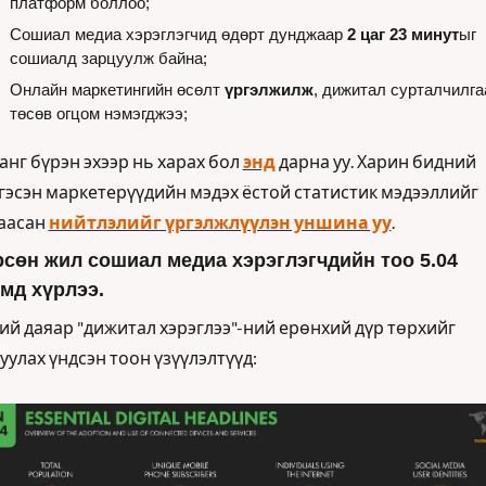
платформ боллоо;
Сошиал медиа хэрэглэгчид өдөрт дунджаар 
2 цаг 23 минут
ыг 
сошиалд зарцуулж байна;
Онлайн маркетингийн өсөлт 
үргэлжилж
, дижитал сурталчилга
төсөв огцом нэмэгджээ;
анг бүрэн эхээр нь харах бол 
энд
 дарна уу. Харин бидний 
гэсэн маркетерүүдийн мэдэх ёстой статистик мэдээллийг 
аасан 
нийтлэлийг үргэлжлүүлэн уншина уу
.
сөн жил сошиал медиа хэрэглэгчдийн тоо 5.04 
мд хүрлээ.
ий даяар "дижитал хэрэглээ"-ний ерөнхий дүр төрхийг 
уулах үндсэн тоон үзүүлэлтүүд: