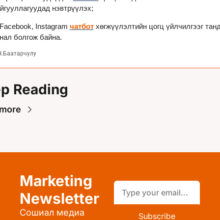
йгууллагуудад нэвтрүүлэх;
 Facebook, Instagram 
чатбот
 хөгжүүлэлтийн цогц үйлчилгээг танд
нал болгож байна.
Ч.Баатарчулу
p Reading
 more
Marketing 
Newsletter
Сошиал медиа 
Subscribe