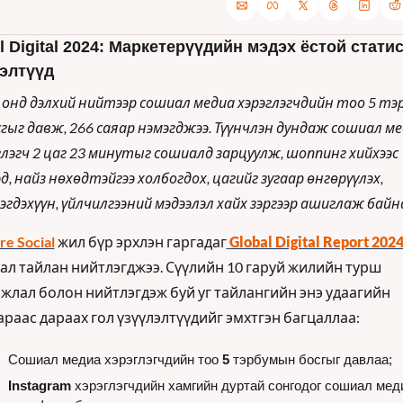
l Digital 2024: Маркетерүүдийн мэдэх ёстой статис
элтүүд
 онд дэлхий нийтээр сошиал медиа хэрэглэгчдийн тоо 5 тэ
сгыг давж, 266 саяар нэмэгджээ. Түүнчлэн дундаж сошиал ме
глэгч 2 цаг 23 минутыг сошиалд зарцуулж, шоппинг хийхээс 
д, найз нөхөдтэйгээ холбогдох, цагийг зугаар өнгөрүүлэх, 
эгдэхүүн, үйлчилгээний мэдээлэл хайх зэргээр ашиглаж бай
re Social
 жил бүр эрхлэн гаргадаг
Global Digital Report 202
ал тайлан нийтлэгджээ. Сүүлийн 10 гаруй жилийн турш 
жлал болон нийтлэгдэж буй уг тайлангийн энэ удаагийн 
араас дараах гол үзүүлэлтүүдийг эмхтгэн багцаллаа:
Сошиал медиа хэрэглэгчдийн тоо 
5
 тэрбумын босгыг давлаа;
Instagram
 хэрэглэгчдийн хамгийн дуртай сонгодог сошиал меди