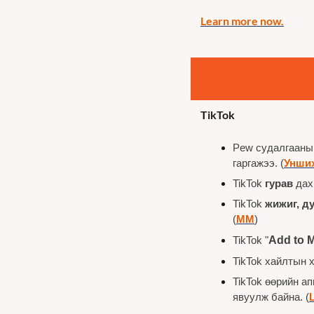
Learn more now.
TikTok
Pew судалгааны 
гаргажээ. (
Унши
TikTok 
гурав
 да
TikTok 
жижиг, д
(
ММ
)
TikTok "
Add to 
TikTok хайлтын 
TikTok өөрийн а
явуулж байна. (
L