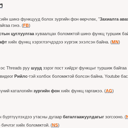

сийн шинэ функцууд болох зургийн фон өөрчлөх, "
Захиалга ава
йгаа гэнэ. (
FB
)
стын цуглуулгаа
 хуваалцах боломжтой шинэ функц туршиж бай
афт
 хийх функц хэрэглэгчдэдээ хүргэж эхэлсэн байна. (
MN
)
эс Threads руу 
шууд
 зэрэг пост хийдэг функцыг туршиж байгаа 
видеог 
Рийлс
-тэй холбох боломжтой болсон байна. Youtube бас
үний каталогийн 
зургийн фон 
хийх функц гаргажээ. (
AG
)
ч бүртгүүлэхдээ утасны дугаар 
баталгаажуулдагыг
 зогсооно. (
о
 бичлэг хийх боломжтой. (
NS
)