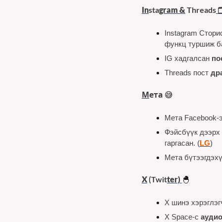

In
sta
gram &
 Threads
Instagram Стори
функц туршиж ба
IG хадгалсан 
по
Threads пост 
др
М
ета 
😅
Мета Facebook-э
Фэйсбүүк дээрх 
гаргасан. (
LG
)
Мета бүтээгдэхү
X
 (Twit
te
r)
🐣
X шинэ хэрэглэг
X Space-с 
ауди