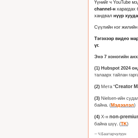
Үүнийг ч YouTube мэ
channel-н 
харагдах 
хандвал 
нүүр хууда
Сүүлийн нэг жилийн
Тэгэхээр видео мар
үг.
Энэ 7 хоногийн ан
(1) Hubspot 
2024 он
талаарх тайлан гарг
(2) 
Мета “
Creator M
(3) 
Nielsen-ийн суда
байна. (
Мэдээлэл
)
(4) 
X-н 
non-premiu
байна шүү. (
TK
)
— Ч.Баатарчулуун