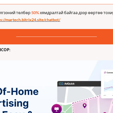
лгээний төлбөр 
50%
 хямдралтай байгаа дээр өөртөө тохи
s://martech.bitrix24.site/chatbot/
НСОР: