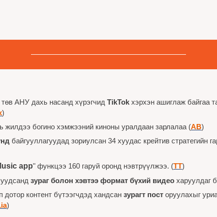
төв АНУ дахь насанд хүрэгчид 
TikTok
 хэрхэн ашиглаж байгаа т
х
)
хь жилдээ богино хэмжээний киноны уралдаан зарлалаа (
AB
)
унд
 байгууллагуудад зориулсан 34 хуудас крейтив стратегийн гар
Music app
" функцээ 160 гаруй оронд нэвтрүүлжээ. (
ТТ
)
хуудсанд 
зураг болон хэвтээ формат бүхий видео 
харуулдаг б
пп дотор контент бүтээгчдэд хандсан 
зурагт пост
 оруулахыг уриа
ia
)