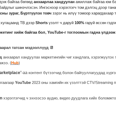
дэж байгаа бөгөөд 
анхаарлаа хандуулан 
ажиллаж байгаа юм ба
байдлыг шинэчлэсэн. Ингэснээр хэрэглэгч том дэлгэц дээр тана
сны зураг, Бүртгүүлэх товч
 зэрэг нь илүү томоор харагдахаар 
 хугацаанд ТВ дээр 
Shorts
 үзэлт ч даруй
 100% 
гаруй өссөн гэдг
кетинг хийж байгаа бол, YouTube-г тоглоомын гадна үлдээж 
хаарал татсан мэдээллүүд 
📆
д
 анхаарал хандуулах маркетингийн чиг хандлага, хэрэгжүүлэх 
ажээ. (
Hub
)
arketplace
”-аа
 контент бүтээгчид болон байгууллагуудад хүргэ
лгаагаар 
YouTube
 2023 оны хамгийн их үзэлттэй CTV/Streaming 
m
хэрэглэгчид ч эхнээсээ аудио, видео дуудлага хийх боломжто