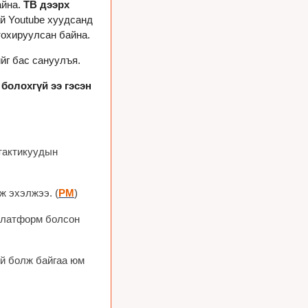
йна. 
ТВ дээрх 
й Youtube хуудсанд 
тохируулсан байна. 
ийг бас сануулъя. 
болохгүй ээ гэсэн 
тактикуудын 
ж эхэлжээ. (
PM
)
платформ болсон 
й болж байгаа юм 