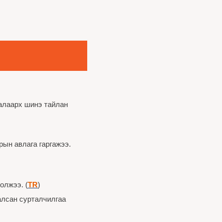
алаарх шинэ тайлан 
ын авлага гаргажээ. 
олжээ. (
TR
)
лсан сурталчилгаа 