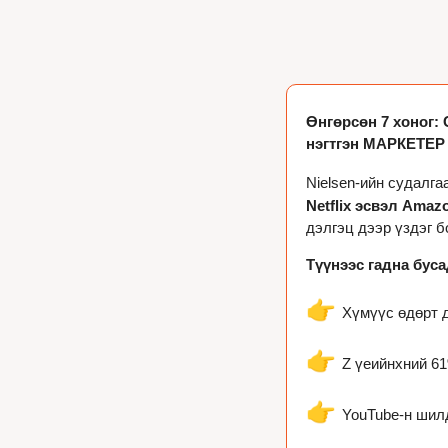
Өнгөрсөн 7 хоног:
нэгтгэн МАРКЕТЕР 
Nielsen-ийн судалга
Netflix эсвэл Amaz
дэлгэц дээр үздэг б
Түүнээс гадна буса
👉 
Хүмүүс өдөрт 
👉 
Z үеийнхний 61
👉 
YouTube-н шилд