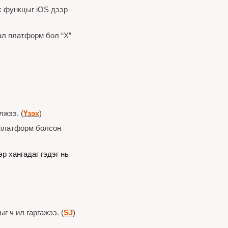
 функцыг iOS дээр 
л платформ бол “X” 
лжээ. (
Үзэх
)
 платформ болсон 
Шинэ судалгааны үр дүн Youtube хэрэглэгчдийг хэт нэг талыг барьсан мэдээллээр хангадаг гэдэг нь 
 ч ил гаргажээ. (
SJ
)