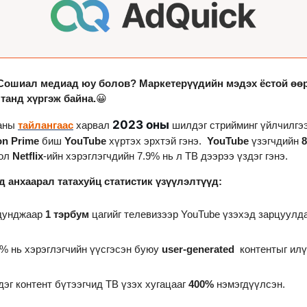
 Сошиал медиад юу болов? Маркетерүүдийн мэдэх ёстой өө
танд хүргэж байна.
😀
2023 оны 
аны 
тайлангаас
 харвал 
on Prime 
биш
 YouTube
 хүртэх эрхтэй гэнэ.  
YouTube
 үзэгчдийн 
8
ол 
Netflix
-ийн хэрэглэгчдийн 7.9% нь л ТВ дээрээ үздэг гэнэ.
д анхаарал татахуйц статистик үзүүлэлтүүд:
дунджаар 
1 тэрбум
 цагийг телевизээр YouTube үзэхэд зарцуулда
% нь хэрэглэгчийн үүсгэсэн буюу 
user-generated 
 контентыг илү
эг контент бүтээгчид ТВ үзэх хугацааг 
400%
 нэмэгдүүлсэн.