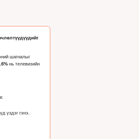
рчлөлтүүдүүдийг 
шилдэг стрийминг үйлчилгээний шагналыг 
.6% 
нь телевизийн 
г.
үд үздэг гэнэ.