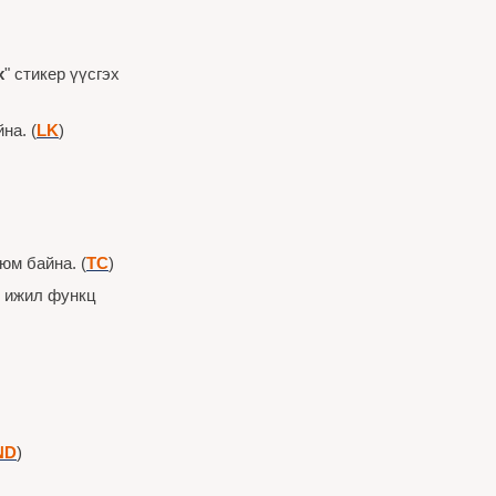
х
" стикер үүсгэх 
на. (
LK
)
юм байна. (
TC
)
 ижил функц 
ND
)