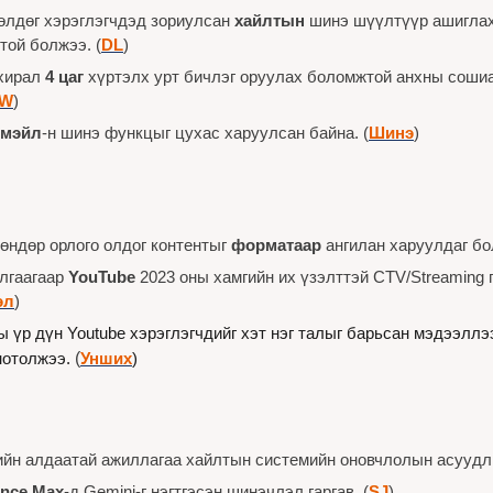
өлдөг хэрэглэгчдэд зориулсан 
хайлтын
 шинэ шүүлтүүр ашиглах
ой болжээ. (
DL
)
хирал 
4 цаг
 хүртэлх урт бичлэг оруулах боломжтой анхны сошиа
TW
)
имэйл
-н шинэ функцыг цухас харуулсан байна. (
Шинэ
)
өндөр орлого олдог контентыг 
форматаар
 ангилан харуулдаг бо
лгаагаар 
YouTube
 2023 оны хамгийн их үзэлттэй CTV/Streaming
эл
)
нотолжээ. 
(
Унших
)
ийн алдаатай ажиллагаа хайлтын системийн оновчлолын асуудлыг
ance Max
-д Gemini-г нэгтгэсэн шинэчлэл гаргав. (
SJ
)