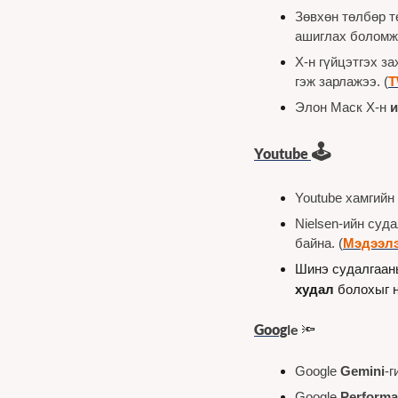
Зөвхөн төлбөр т
ашиглах боломжт
X-н гүйцэтгэх за
гэж зарлажээ. (
Элон Маск X-н 
🕹️
You
tube
Youtube хамгийн 
Nielsen-ийн суда
байна. (
Мэдээл
худал
 болохыг 
Goog
le 
🔦
Google 
Gemini
-г
Google 
Perform