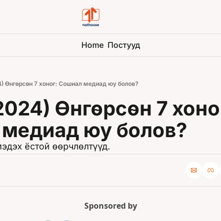
Home
Постууд
4) Өнгөрсөн 7 хоног: Сошиал медиад юу болов?
024) Өнгөрсөн 7 хоног
медиад юу болов?
эдэх ёстой өөрчлөлтүүд.
Sponsored by