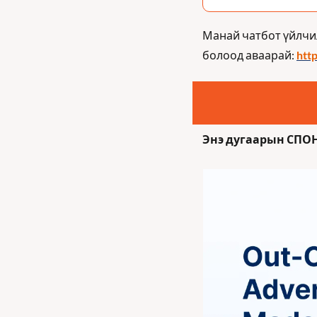
Манай чатбот үйлчи
болоод аваарай: 
http
Энэ дугаарын СПО