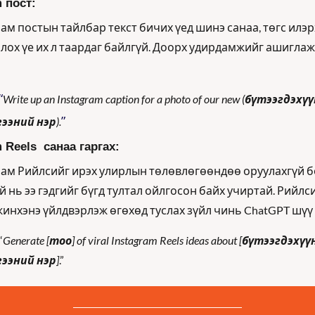
 пост:
ам постын тайлбар текст бичих үед шинэ санаа, төгс илэр
олох үе их л таардаг байлгүй. Доорх удирдамжийг ашиглаж
“
Write up an Instagram caption for a photo of our new (
бүтээгдэхүүн
”
ээний нэр
).
 Reels  санаа гаргах:
ам Рийлсийг ирэх улирлын төлөвлөгөөндөө оруулахгүй бо
й нь ээ гэдгийг бүгд тултал ойлгосон байх учиртай. Рийлси
жинхэнэ үйлдвэрлэж өгөхөд туслах зүйл чинь ChatGPT шүү 
“
Generate [
тоо
] of viral Instagram Reels ideas about [
бүтээгдэхүүн,
ээний нэр
]
.”