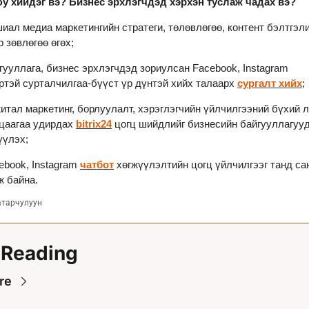
у хийдэг вэ? Бизнес эрхлэгчдэд хэрхэн туслаж чадах вэ?
шиал медиа маркетингийн стратеги, төлөвлөгөө, контент бэлтгэли
 зөвлөгөө өгөх;
йгууллага, бизнес эрхлэгчдэд зориулсан Facebook, Instagram 
ртэй сурталчилгаа-бүүст үр дүнтэй хийх талаарх 
сургалт хийх
;
житал маркетинг, борлуулалт, хэрэглэгчийн үйлчилгээний бүхий л 
цаагаа удирдах 
bitrix24
 цогц шийдлийг бизнесийн байгууллагууд
үүлэх;
ebook, Instagram 
чатбот
 хөгжүүлэлтийн цогц үйлчилгээг танд сан
ж байна.
атарчулуун
 Reading
re