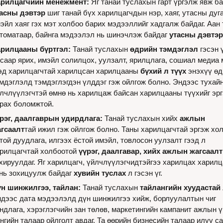
арилцагчийн менежмент:
асны дэвтэр
 шиг танай бүх харилцагчдын нэр, хаяг, утасны дуга
эйл хаяг гэх мэт холбоо барих мэдээллийг хадгалж байдаг. Аан 
томатаар, байнга мэдээлэл нь шинэчлэж байдаг 
утасны дэвтэр
рилцааны бүртгэл: 
Танай туслахын 
өдрийн тэмдэглэл
 гэсэн үг
саар ярих, имэйл солилцох, уулзалт, ярилцлага, сошиал медиа 
эд харилцагчтай харилцсан харилцааны 
бүхий л түүх
 энэхүү өд
мдэглэлд тэмдэглэгдэн үлддэг гэж ойлгож болно. Эндээс тухайн
лчлүүлэгчтэй өмнө нь харилцаж байсан харилцааны түүхийг эргэ
рах боломжтой.
рэг, даалгаврын удирдлага: 
Танай туслахын хийх 
ажлын 
гсаалт
тай ижил гэж ойлгож болно. Таны харилцагчтай эргэж хол
той дуудлага, илгээх ёстой имэйл, товлосон уулзалт гээд л 
рилцагчтай холбоотой 
үүрэг, даалгавар, хийх ажлын жагсаалт
хируулдаг. Яг харилцагч, үйлчлүүлэгчидтэйгээ харилцах харилца
нь зохицуулж байдаг 
хувийн туслах
 л гэсэн үг.
н шинжилгээ, тайлан:
 Танай туслахын 
тайлангийн хуудастай
дээс дата мэдээлэлд дүн шинжилгээ хийж, борлуулалтын чиг 
ндлага, хэрэглэгчийн зан төлөв, маркетингийн кампанит ажлын үр
нгийн талаар ойлголт авдаг. Та өөрийн бизнесийн талаар илүү са