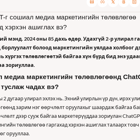
-г сошиал медиа маркетингийн төлөвлөгөө 
д хэрхэн ашиглах вэ? 
й мэнд. 2024 оны 85 дахь өдөр. Удахгүй 2-р улирал гар
д борлуулалт болоод маркетингийн уялдаа холбоог дэ
нь хүргэх төлөвлөгөөтэй байгаа хүн бүрд бид энэ удаа
аа зориуллаа.
 медиа маркетингийн төлөвлөгөөнд Chat
 туслаж чадах вэ?
ы 2 дугаар улирал эхлэх нь. Эхний улирлын үр дүн, ирэх ул
гөөнд зарим нэг өөрчлөлт оруулахыг шаардаж байгаа байх
члөлт дээр сууж байгаа маркетерүүддаа зориулан ChatGPT
нгийн төлөвлөгөө гаргахад хэрхэн ашиглах талаарх товч 
өг орууллаа. 