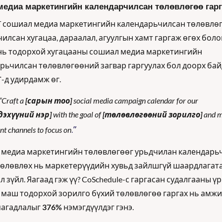
едиа маркетингийн календарчилсан төлөвлөгөө гарг
 сошиал медиа маркетингийн календарьчилсан төлөвлөг
илсан хугацаа, дараалал, агуулгын хамт гаргаж өгөх боло
ь тодорхой хугацааны сошиал медиа маркетингийн 
T
-д удирдамж өг. 
“Craft a 
[сарын тоо]
 social media campaign calendar for our 
дэхүүний нэр]
 with the goal of 
[төлөвлөгөөний зорилго]
 and m
.”
nt channels to focus on
медиа маркетингийн төлөвлөгөөг урьдчилан календарьч
төлөвлөх нь маркетерүүдийн хувьд зайлшгүй шаардлагата
л зүйл. Яагаад гэж үү? CoSchedule-с гаргасан судалгааны үр 
 маш тодорхой зорилго бүхий төлөвлөгөө гаргах нь амжи
магадлалыг 
376%
 нэмэгдүүлдэг гэнэ.