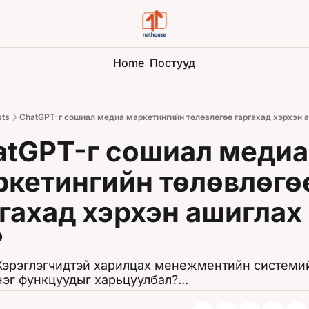
Home
Постууд
sts
ChatGPT-г сошиал медиа маркетингийн төлөвлөгөө гаргахад хэрхэн 
atGPT-г сошиал медиа 
кетингийн төлөвлөгөө
гахад хэрхэн ашиглах 
❓
эрэглэгчидтэй харилцах менежментийн системий
эг функцуудыг харьцуулбал?...