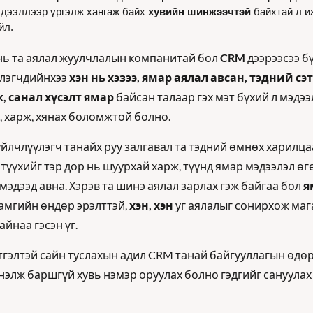
дээллээр үргэлж хангаж байх 
хувийн шинжээчтэй
 байхтай л и
йл.
ь та аялал жуулчлалын компанитай бол 
CRM
 дээрээсээ бү
лэгчдийнхээ 
хэн нь хэзээ, ямар аялал авсан, тэдний сэт
, санал хүсэлт ямар
 байсан талаар гэх мэт бүхий л мэдээ
, харж, хянах боломжтой болно. 
үйлчлүүлэгч танайх руу залгавал та тэдний өмнөх харилца
 түүхийг тэр дор нь шуурхай харж, түүнд ямар мэдээлэл өгө
 мэдээд авна. Хэрэв та шинэ аялал зарлах гэж байгаа бол 
я
хамгийн өндөр эрэлттэй, 
хэн, хэн
 уг аялалыг сонирхож мага
айнаа гэсэн үг.
тгэлтэй сайн туслахын адил CRM танай байгууллагын өдөр
нэлж баршгүй хувь нэмэр оруулах болно гэдгийг сануулах 