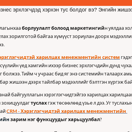
знес эрхлэгчдэд хэрхэн тус болдог вэ? Энгийн жишээ
лагынхаа 
борлуулалт болоод маркетингий
н уялдаа хо
лах зорилготой байгаа хүмүүст зориулан доорх мэдээллий
э.
эрэглэгчидтэй харилцах менежментийн систем
гэдэг
сүүлийн үед хамгийн ихээр бизнес эрхлэгчдийн дунд чуха
г болжээ. Тийм ч учраас бид яг энэ системийн талаарх амь
лбар жишээн дээрх тайлбар мэдээллийг бэлтгэн хүргэж ба
танай байгууллагын хэрэглэгчидтэйгээ харилцах харилцааг
 зохицуулдаг 
туслах
 гэж төсөөлөөд үзье л дээ. Уг туслахын
Хэрэглэгчидтэй харилцах менежментийн 
ай 
CRM - 
ийн
 зарим нэг функцуудыг харьцуулбал
?