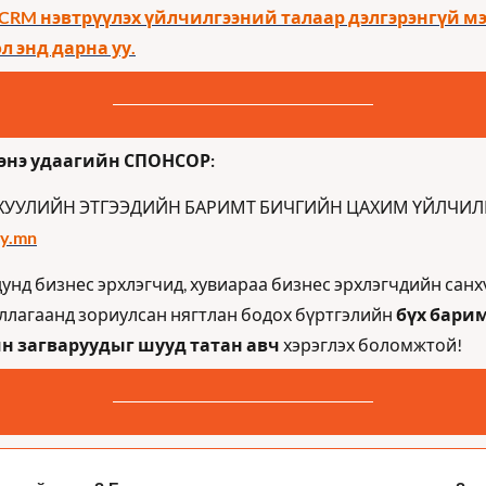
CRM нэвтрүүлэх үйлчилгээний талаар дэлгэрэнгүй мэ
ол энд дарна уу.
энэ удаагийн СПОНСОР:
y.mn
унд бизнес эрхлэгчид, хувиараа бизнес эрхлэгчдийн санх
ллагаанд зориулсан нягтлан бодох бүртгэлийн 
бүх барим
н загваруудыг шууд татан авч
 хэрэглэх боломжтой!