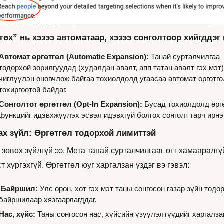
тгөх” нь хэзээ автоматаар, хэзээ сонголтоор хийгддэг
Автомат өргөтгөл (Automatic Expansion):
 Танай сурталчилгаа 
тодорхой зорилгуудад (худалдан авалт, апп татан авалт гэх мэт) 
чиглүүлэн оновчлож байгаа тохиолдолд угаасаа автомат өргөтгөл
тохиргоотой байдаг.
Сонголтот өргөтгөл (Opt-In Expansion):
 Бусад тохиолдолд өргө
функцийг идэвхжүүлэх эсвэл идэвхгүй болгох сонголт гарч ирнэ
ах зүйл: Өргөтгөл тодорхой лимиттэй
зовох зүйлгүй ээ, Мета танай сурталчилгааг огт хамааралгүй
т хүргэхгүй. Өргөтгөл юуг харгалзан үздэг вэ гэвэл:
Байршил:
 Улс орон, хот гэх мэт таны сонгосон газар зүйн тодор
байршилаар хязгаарлагддаг.
Нас, хүйс:
 Таны сонгосон нас, хүйсийн үзүүлэлтүүдийг харгалзан