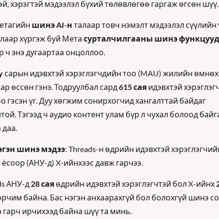
эй, хэрэгтэй мэдээлэл бүхий төлөвлөгөө гаргаж өгсөн шүү.
етагийн 
шинэ AI-н 
талаар товч нэмэлт мэдээлэл сүүлийн ү
лаар хүргэж буй Мета 
р ч энэ дугаартаа онцоллоо. 
y
 сарын идэвхтэй хэрэглэгчдийн тоо (MAU) жилийн өмнөх
ар өссөн гэнэ. Тодруулбал сард 
615 сая
 идэвхтэй хэрэглэгч
о гэсэн үг. Дуу хөгжим сонирхогчид хангалттай байдаг 
той. Тэгээд ч аудио контент улам бүр л чухал болоод байг
даа. 
эгэн шинэ мэдээ
: Threads-н өдрийн идэвхтэй хэрэглэгчийн
 ёсоор (АНУ-д) X-ийнхээс давж гарчээ. 
ds АНУ-д 
28 сая 
өдрийн идэвхтэй хэрэглэгчтэй бол X-ийнх 
 орчим байна. Бас нэгэн анхаарахгүй бол болохгүй шинэ с
 гарч ирчихээд байна шүү та минь.