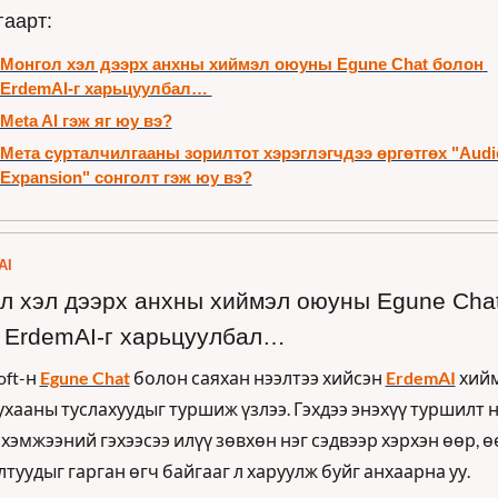
гаарт:
Монгол хэл дээрх анхны хиймэл оюуны Egune Chat болон 
ErdemAI-г харьцуулбал… 
Meta AI гэж яг юу вэ?
Мета сурталчилгааны зорилтот хэрэглэгчдээ өргөтгөх "Audie
Expansion" сонголт гэж юу вэ?
AI
л хэл дээрх анхны хиймэл оюуны Egune Chat
 ErdemAI-г харьцуулбал… 
oft-н 
Egune Chat
 болон саяхан нээлтээ хийсэн 
ErdemAI
 хийм
хааны туслахуудыг туршиж үзлээ. Гэхдээ энэхүү туршилт н
хэмжээний гэхээсээ илүү зөвхөн нэг сэдвээр хэрхэн өөр, өө
туудыг гарган өгч байгааг л харуулж буйг анхаарна уу.