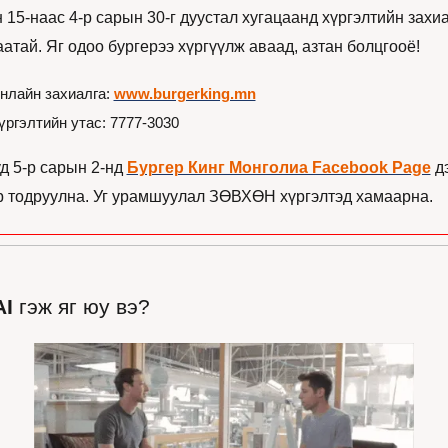
 15-наас 4-р сарын 30-г дуустал хугацаанд хүргэлтийн захиа
аатай. Яг одоо бургерээ хүргүүлж аваад, азтан болцгооё!
нлайн захиалга: 
www.burgerking.mn
үргэлтийн утас: 7777-3030
д 5-р сарын 2-нд 
Бургер Кинг Монголиа Facebook Page
 д
р тодруулна. Уг урамшуулал ЗӨВХӨН хүргэлтэд хамаарна.
AI
 гэж яг юу вэ?