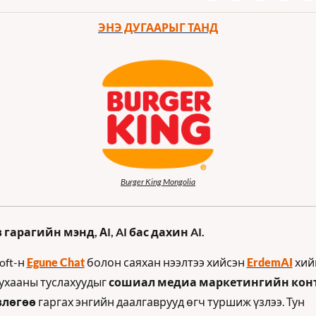
ЭНЭ ДУГААРЫГ ТАНД
Burger King Mongolia
 гарагийн мэнд, АI, AI бас дахин AI.
oft-н 
Egune Chat
 болон саяхан нээлтээ хийсэн 
ErdemAI
 хий
ухааны туслахуудыг 
сошиал медиа маркетингийн конт
влөгөө
 гаргах энгийн даалгаврууд өгч туршиж үзлээ. Тун 