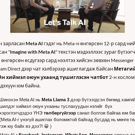
н зарласан 
Meta AI
 гэдэг нь Meta-н өнгөрсөн 12-р сард ний
сан "
Imagine with Meta AI
" текстэн мэдээллээс зураг бүтээгч
 өнгөрсөн есдүгээр сард нээлтээ хийсэн зөвхөн Messenger 
ram Direct дээр чат хэлбэрээр ашиглагдаж байсан 
Метагий
н хиймэл оюун ухаанд түшиглэсэн чатбот
 2-н хослом
гдэхүүн юм байна.
Шинэхэн Meta AI нь 
Meta Llama 3
 дээр бүтээгдсэн бөгөөд хамгий
шилдэг хиймэл оюун ухааны туслахуудын нэгийг  бүх 
хэрэглэгчдэдээ ҮНЭ 
төлбөргүйгээр
 санал болгож байгаа юм бай
(Meta AI-г үнэгүй ашиглах боломжтой байхад бусдад нь мөнгө тө
гэж юу байх вэ дээ?! 
😀
 )
Meta AI-г 
Facebook, Instagram, WhatsApp, Messenger 
аппууд дэ