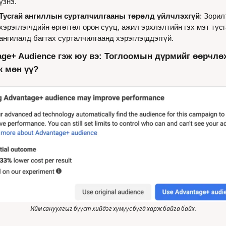
үзнэ.
Тусгай ангиллын сурталчилгааны төрөлд үйлчлэхгүй
: Зорилт
хэрэглэгчдийн өргөтгөл орон сууц, ажил эрхлэлтийн гэх мэт тусг
ангилалд багтах сурталчилгаанд хэрэглэгддэггүй.
age+ Audience
 гэж юу вэ: Тоглоомын дүрмийг өөрчлөх
 мөн үү?
Ийм сануулгыг бүүст хийдэг хүмүүс бүгд харж байга байх.