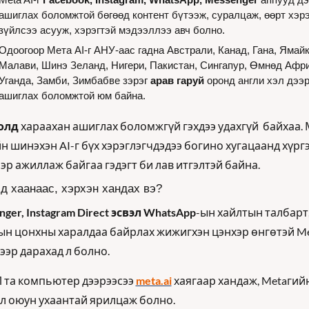
ашиглах боломжтой бөгөөд контент бүтээж, суралцаж, өөрт хэрэг
зүйлсээ асууж, хэрэгтэй мэдээллээ авч болно.
Одоогоор Мета AI-г АНУ-аас гадна Австрали, Канад, Гана, Ямайка
Малави, Шинэ Зеланд, Нигери, Пакистан, Сингапур, Өмнөд Африк
Уганда, Замби, Зимбабве зэрэг 
арав гаруй 
оронд англи хэл дээр
ашиглах боломжтой юм байна.
олд
 хараахан ашиглах боломжгүй гэхдээ удахгүй  байхаа. 
н шинэхэн AI-г бүх хэрэглэгчдэдээ богино хугацаанд хүргэ
эр ажиллаж байгаа гэдэгт би лав итгэлтэй байна.
-д хаанаас, хэрхэн хандах вэ?
ger, Instagram Direct эсвэл WhatsApp
-ын хайлтын талбарт, 
ын цонхны харалдаа байрлах жижигхэн цэнхэр өнгөтэй Met
ээр дарахад л болно.
 та компьютер дээрээсээ 
meta.ai
 хаягаар хандаж, Metaгийн
л оюун ухаантай ярилцаж болно.