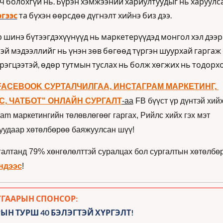
гээс
 та бүхэн өөрсдөө дүгнэлт хийнэ биз дээ.
р шинэ бүтээгдэхүүнүүд нь маркетерүүдэд монгол хэл дээр 
эй мэдээллийг нь үнэн зөв бөгөөд түргэн шуурхай гаргаж 
эрэгцээтэй, өдөр тутмын туслах нь болж хөгжих нь тодорхо
FACEBOOK СУРТАЛЧИЛГАА, ИНСТАГРАМ МАРКЕТИНГ, 
С, ЧАТБОТ" ОНЛАЙН СУРГАЛТ
-аа
 FB бүүст үр дүнтэй хийх,
ram маркетингийн төлөвлөгөөг гаргах, Рийлс хийх гэх мэт 
гуудаар хөтөлбөрөө баяжуулсан шүү!
галтанд 79% хөнгөлөлттэй суралцах бол сургалтын хөтөлбөр
ндээс
!
УГААРЫН СПОНСОР:
РЫН ТУРШ 40 БЭЛЭГТЭЙ ХҮРГЭЛТ!