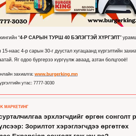
кингийн “
4-Р САРЫН ТУРШ 40 БЭЛЭГТЭЙ ХҮРГЭЛТ
” урам
 15-наас 4-р сарын 30-г дуустал хугацаанд хүргэлтийн захиа
аатай. Яг одоо бургерээ хүргүүлж аваад, азтан болцгооё!
нлайн захиалга: 
www.burgerking.mn
үргэлтийн утас: 7777-3030
K МАРКЕТИНГ
сурталчилгаа эрхлэгчдийг өргөн сонголт р
үлсээр: Зорилтот хэрэглэгчдээ өргөтгөх 
nce Expansion сонголт гэж юу вэ?