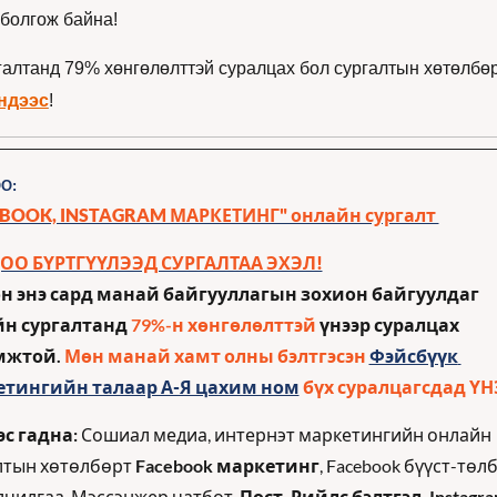
 болгож байна!
галтанд 79% хөнгөлөлттэй суралцах бол сургалтын хөтөлбөр
ндээс
!
О:
BOOK, INSTAGRAM МАРКЕТИНГ" онлайн сургалт 
ОО БҮРТГҮҮЛЭЭД СУРГАЛТАА ЭХЭЛ!
н энэ сард манай байгууллагын зохион байгуулдаг 
н сургалтанд
 79%-н хөнгөлөлттэй 
үнээр суралцах 
мжтой.
 Мөн манай хамт олны бэлтгэсэн 
Фэйсбүүк 
тингийн талаар А-Я цахим ном
бүх суралцагсдад ҮН
эс гадна:
 Сошиал медиа, интернэт маркетингийн онлайн 
лтын хөтөлбөрт 
Facebook маркетинг
, Facebook бүүст-төл
лчилгаа, Мэссэнжер чатбот, 
Пост, Рийлс бэлтгэл, Instagra