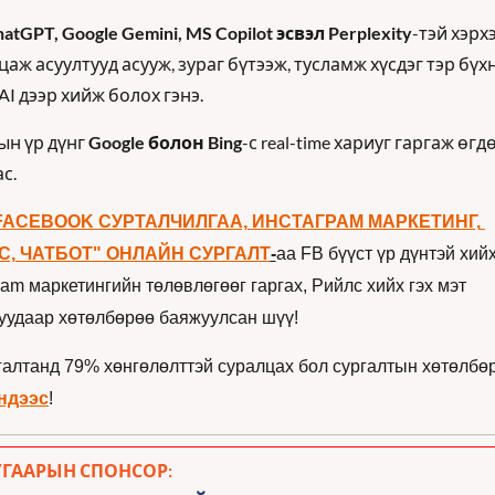
atGPT, Google Gemini, MS Copilot эсвэл Perplexity
-тэй хэрхэ
аж асуултууд асууж, зураг бүтээж, тусламж хүсдэг тэр бүхн
I дээр хийж болох гэнэ.
н үр дүнг 
Google болон Bing
-с real-time хариуг гаргаж өгдө
с.
FACEBOOK СУРТАЛЧИЛГАА, ИНСТАГРАМ МАРКЕТИНГ, 
С, ЧАТБОТ" ОНЛАЙН СУРГАЛТ
-
аа FB бүүст үр дүнтэй хийх,
ram маркетингийн төлөвлөгөөг гаргах, Рийлс хийх гэх мэт 
гуудаар хөтөлбөрөө баяжуулсан шүү!
галтанд 79% хөнгөлөлттэй суралцах бол сургалтын хөтөлбөр
ндээс
!
УГААРЫН СПОНСОР: