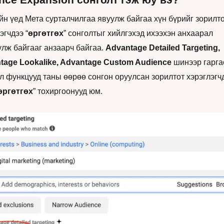
н үед Мета сурталчилгаа явуулж байгаа хүн бүрийг зорилто
эгчдээ “
өргөтгөх
” сонголтыг хийлгэхэд ихээхэн анхаарал 
лж байгааг анзаарч байгаа. 
Advantage Detailed Targeting, 
tage Lookalike, Advantage Custom Audience
 шинээр гарга
л функцууд таны өөрөө сонгон оруулсан зорилтот хэрэглэгчд
өргөтгөх
” тохиргоонууд юм. 