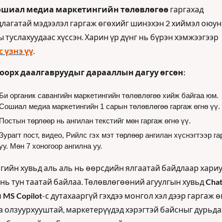
ошиал медиа маркетингийн төлөвлөгөө 
гаргахад 
лагатай мэдээлэл гаргаж өгөхийг шинэхэн 2 хиймэл оюун 
ухааны туслахуудаас хүссэн. Харин үр дүнг нь бүрэн хэмжээгээр 
с үзнэ үү
.
оорх даалгавруудыг дарааллын дагуу өгсөн:
Би органик савангийн маркетингийн төлөвлөгөө хийж байгаа юм. 
Сошиал медиа маркетингийн 1 сарын төлөвлөгөө гаргаж өгнө үү.
Постын төрлөөр нь ангилан текстийг мөн гаргаж өгнө үү.
Зурагт пост, видео, Рийлс гэх мэт төрлөөр ангилан хүснэгтээр гар
уу. Мөн 7 хоногоор ангилна уу.
нгийн хувьд аль аль нь өөрсдийн ялгаатай байдлаар хариу
 нь тун таатай байлаа. Төлөвлөгөөний агуулгын хувьд 
Chat
 MS Copilot
-с дутахааргүй гэхдээ монгол хэл дээр гаргаж өг
а олзуурхууштай, маркетерүүдэд хэрэгтэй байсныг дурьдах