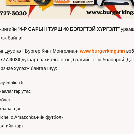
кингийн “
4-Р САРЫН ТУРШ 40 БЭЛЭГТЭЙ ХҮРГЭЛТ
” урам
лж байна!
ыг дуустал, Бургер Кинг Монголиа-н 
www.burgerking.mn
 вэб
777-3030
 дугаарт захиалга өгөн, бэлгийн эзэн болоорой. Дар
 эзнээ хүлээж байгаа шүү:
lay Station 5
хаалаг гар утас
аблет
хаалаг цаг
ichel & Amazonka-ийн футболк
элгийн карт