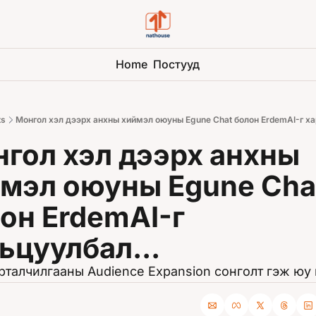
Home
Постууд
ts
Монгол хэл дээрх анхны хиймэл оюуны Egune Chat болон ErdemAI-г ха
гол хэл дээрх анхны 
̆мэл оюуны Egune Chat
он ErdemAI-г 
ьцуулбал... 
рталчилгааны Audience Expansion сонголт гэж юу 