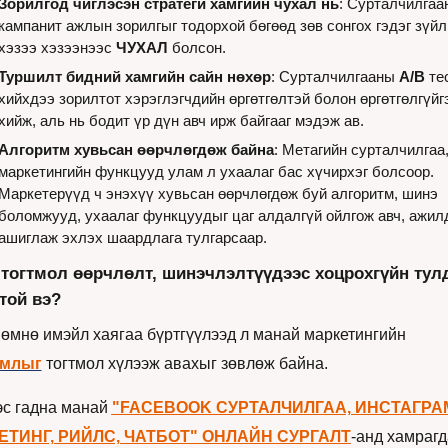
Зорилгод чиглэсэн стратеги хамгийн чухал нь
: Сурталчилгаан
кампанит ажлын зорилгыг тодорхой бөгөөд зөв сонгох гэдэг зүйл 
хэзээ хэзээнээс 
ЧУХАЛ
 болсон.
Туршилт бидний хамгийн сайн нөхөр
: Сурталчилгааны 
А/В 
тес
хийхдээ зорилтот хэрэглэгчдийн өргөтгөлтэй болон өргөтгөлгүйгэ
хийж, аль нь бодит үр дүн авч ирж байгааг мэдэж ав.
Алгоритм хувьсан өөрчлөгдөж байна
: Метагийн сурталчилгаа,
маркетингийн функцууд улам л ухаалаг бас хүчирхэг болсоор. 
Маркетерүүд ч энэхүү хувьсан өөрчлөгдөж буй алгоритм, шинэ 
боломжууд, ухаалаг функцуудыг цаг алдалгүй ойлгож авч, ажилд
ашиглаж эхлэх шаардлага тулгарсаар.
 тогтмол өөрчлөлт, шинэчлэлтүүдээс хоцрохгүйн тулд
той вэ?
Юуны өмнө имэйл хаягаа бүртгүүлээд л манай маркетингийн 
имлыг
 тогтмол хүлээж авахыг зөвлөж байна. 
с гадна манай 
"FACEBOOK СУРТАЛЧИЛГАА, ИНСТАГРАМ
ЕТИНГ, РИЙЛС, ЧАТБОТ" ОНЛАЙН СУРГАЛТ
-анд хамрагд