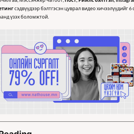
етинг
 сэдвүүдээр бэлтгэсэн цуврал видео хичээлүүдийг 6 
аанд үзэх боломжтой.
Reading