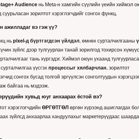
tage+ Audience
 нь Meta-н хамгийн сүүлийн үеийн хиймэл ою
 суурьласан зорилтот хэрэглэгчдийг сонгох функц. 
н ажилладаг вэ гэж үү? 
pixel-д бүртгэгдсэн үйлдэл
,
кц нь 
 өмнөх сурталчилгааны 
ү
хүчин зүйлс дээр тулгуурлан танай зорилгод тохирсон хүмүүс
рталчилгааг тань хүргэдэг. Хиймэл оюун ухаанд тулгуурласан
сурталчилгаа үүсгэх 
процессыг хялбарчлан
, зорилтот 
эгчид сонгох бусад толгой эргүүлсэн сонголтуудын хэрэгцээг 
аж байгаа нь мэдээж.
ерүүдийн хувьд юуг анхаарах ёстой вэ?
от хэрэглэгчдийн 
ӨРГӨТГӨЛ
 өргөн хүрээнд ашиглагдах бол
раах зүйлсд анхаарлаа хандуулахыг маркетерүүдаас шаарда
: