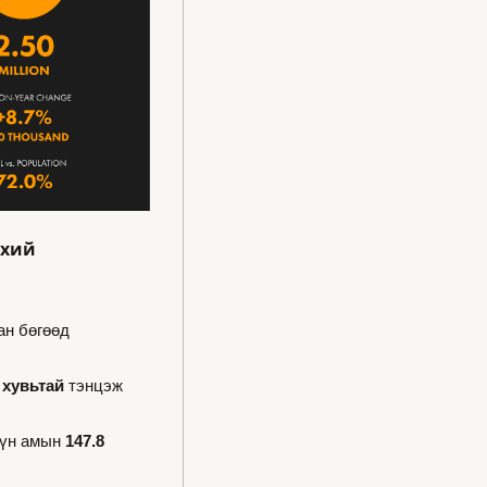
хий 
н бөгөөд 
 хувьтай 
тэнцэж 
хүн амын 
147.8 