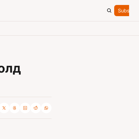
Subscrib
лд 