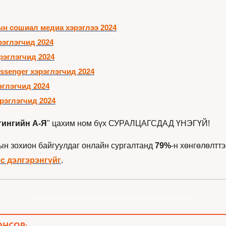
н сошиал медиа хэрэглээ 2024
рэглэгчид 2024
рэглэгчид 2024
ssenger хэрэглэгчид 2024
эглэгчид 2024
хэрэглэгчид 2024
тингийн А-Я
" цахим ном бүх СУРАЛЦАГСДАД ҮНЭГҮЙ!
н зохион байгуулдаг онлайн сургалтанд 
79%
-н хөнгөлөлттэ
с дэлгэрэнгүйг
. 
ОНСОР: