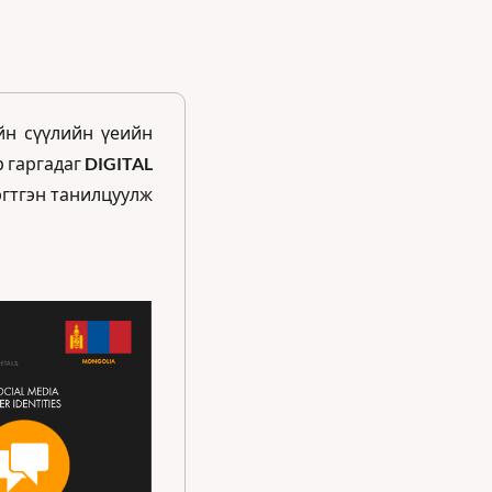
н сүүлийн үеийн 
 гаргадаг 
DIGITAL 
эгтгэн танилцуулж 