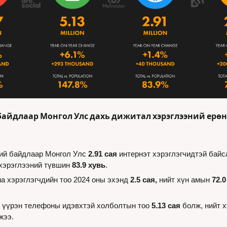
байдлаар Монгол Улс дахь дижитал хэрэглээний ерөн
ий байдлаар Монгол Улс 
2.91 сая
 интернэт хэрэглэгчидтэй байса
хэрэглээний түвшин 
83.9 хувь
.
 хэрэглэгчдийн тоо 2024 оны эхэнд 
2.5 сая,
 нийт хүн амын 
72.0
 үүрэн телефоны идэвхтэй холболтын тоо 
5.13 сая
 болж, нийт 
жээ.