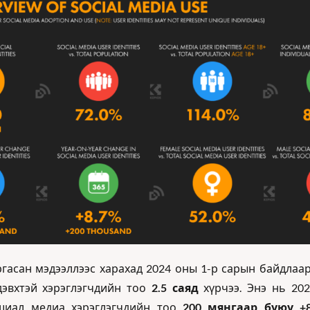
ргасан мэдээллээс харахад 2024 оны 1-р сарын байдлаар
эвхтэй хэрэглэгчдийн тоо 
2.5 саяд
 хүрчээ. Энэ нь 202
шиал медиа хэрэглэгчдийн тоо 
200 мянгаар буюу +8