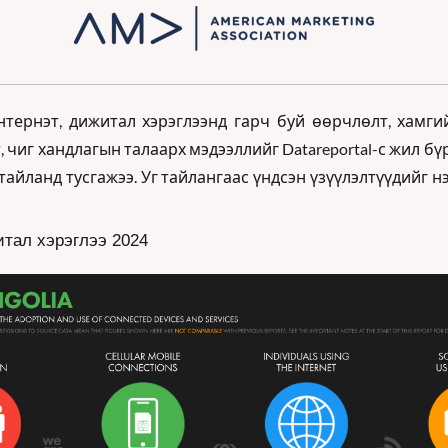
тернэт, дижитал хэрэглээнд гарч буй өөрчлөлт, хамгий
, чиг хандлагын талаарх мэдээллийг Datareportal-с жил бүр
 тайланд тусгажээ. Уг тайлангаас үндсэн үзүүлэлтүүдийг н
тал хэрэглээ 2024