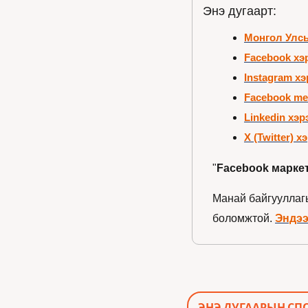
Энэ дугаарт:
Монгол Улсы
Facebook хэ
Instagram хэ
Facebook me
Linkedin хэр
X (Twitter) 
"
Facebook марке
Манай байгууллагы
боломжтой. 
Эндээ
ЭНЭ ДУГААРЫН СП