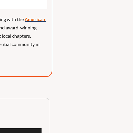
ing with the 
American 
ind award-winning 
local chapters. 
ntial community in 