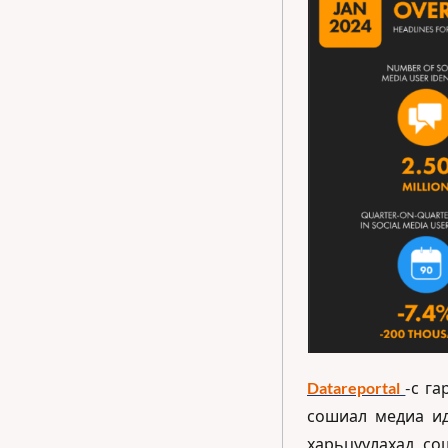
Datareportal 
-с га
сошиал медиа ид
харьцуулахад со