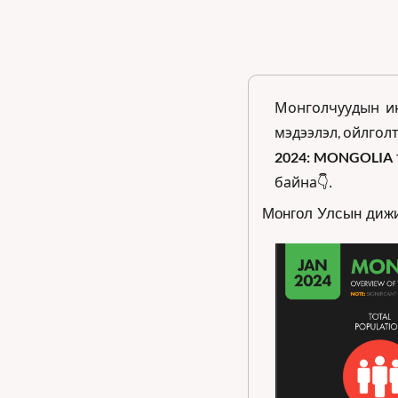
Монголчуудын ин
мэдээлэл, ойлголт
2024: MONGOLIA
байна
👇.
Монгол Улсын дижи