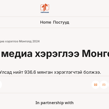
Home
Постууд
иа хэрэглээ Монголд 2024
медиа хэрэглээ Монго
лсад нийт 936.6 мянган хэрэглэгчтэй болжээ.
In partnership with