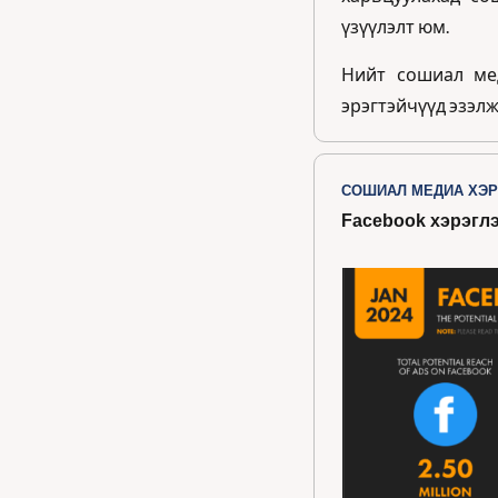
үзүүлэлт юм.
Нийт сошиал ме
эрэгтэйчүүд эзэлж
СОШИАЛ МЕДИА ХЭР
Facebook хэрэглэ