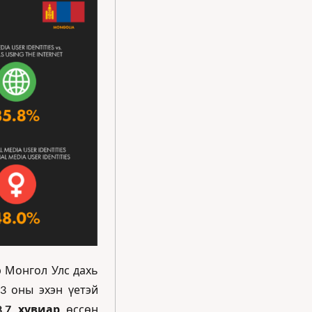
 Монгол Улс дахь 
3 оны эхэн үетэй 
.7 хувиар 
өссөн 