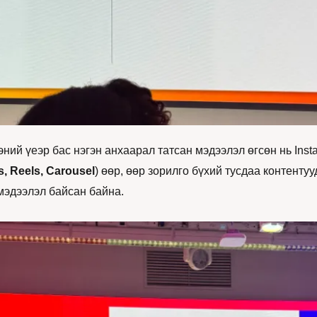
эний үеэр бас нэгэн анхаарал татсан мэдээлэл өгсөн нь Inst
s, Reels, Carousel
) өөр, өөр зорилго бүхий тусдаа контентууд
мэдээлэл байсан байна. 