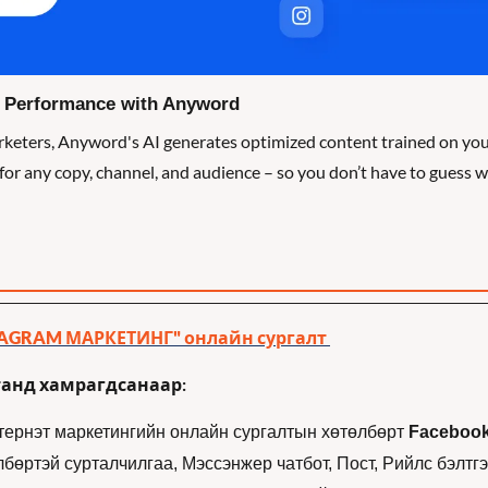
g Performance with Anyword
keters, Anyword's AI generates optimized content trained on your
 for any copy, channel, and audience – so you don’t have to guess w
TAGRAM МАРКЕТИНГ" онлайн сургалт
танд хамрагдсанаар: 
ернэт маркетингийн онлайн сургалтын хөтөлбөрт 
Facebook
бөртэй сурталчилгаа, Мэссэнжер чатбот, Пост, Рийлс бэлтгэл