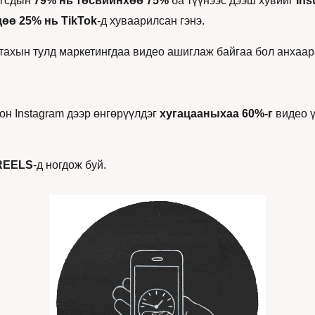
гсдын 
79% нь төсвийнхөө 75% 
ба түүнээс дээш хувийг 
Ins
өө 25% нь TikTok
-д хуваарилсан гэнэ.
атахын тулд маркетингдаа видео ашиглаж байгаа бол анхаара
н Instagram дээр өнгөрүүлдэг 
хугацааныхаа 60%-г 
видео ү
REELS
-д ногдож буй.