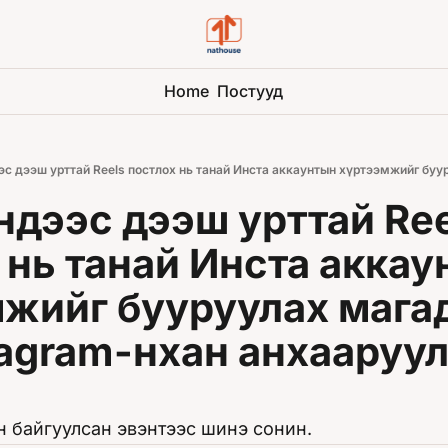
Home
Постууд
дээс дээш урттай Ree
нь танай Инста аккау
жийг бууруулах магад
tagram-нхан анхааруул
н байгуулсан эвэнтээс шинэ сонин.