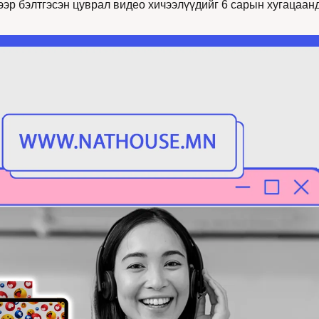
ээр бэлтгэсэн цуврал видео хичээлүүдийг 6 сарын хугацаан