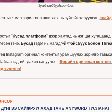
Бусад слайдуудыг эндээс
ентыг ямар зорилгоор ашиглах нь зүйтэйг харуулсан 
слайд
остыг "
бусад платформ
" дээр хамтад нь нэг цаг хугацаанд 
өсөн гэнэ. 
Бусад
 гэдэг нь магадгүй 
Фэйсбүүк болон Threa
үед Instagram оргинал контентыг урамшуулах зорилго тавьсан
айгаа гэдгийг дахин сануулъя.  
Өөрийн оригинал контент 
д хүргэнэ!
ОНСОР:
 ДҮНГЭЭ САЙЖРУУЛАХАД ТАНЬ ANYWORD ТУСЛАНА!