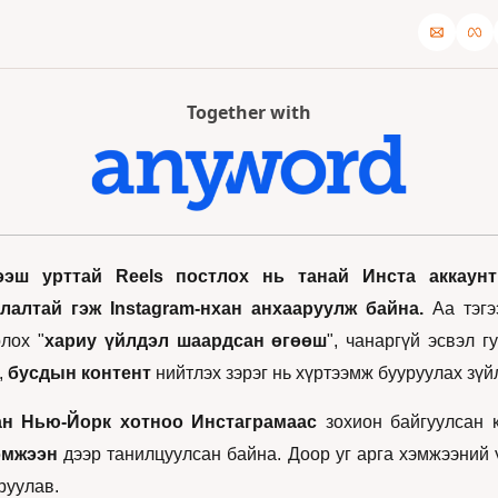
Together with
ээш урттай Reels постлох нь танай Инста аккаунт
лалтай гэж Instagram-нхан анхааруулж байна.
 Аа тэгэ
лох "
хариу үйлдэл шаардсан өгөөш
", чанаргүй эсвэл г
 
бусдын контент
 нийтлэх зэрэг нь хүртээмж бууруулах зүй
ан Нью-Йорк хотноо Инстаграмаас
 зохион байгуулсан к
эмжээн
 дээр танилцуулсан байна. Доор уг арга хэмжээний 
руулав. 