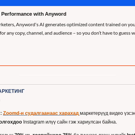
g Performance with Anyword
keters, Anyword's AI generates optimized content trained on your
 for any copy, channel, and audience – so you don’t have to guess w
АРКЕТИНГ
с
:
Zoomd-н судалгаанаас харахад 
маркетерүүд видео үзсэн
болгохдоо
 Instagram илүү сайн гэж хариулсан байна.