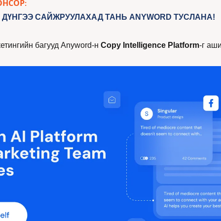
ОНСОР:
 ДҮНГЭЭ САЙЖРУУЛАХАД ТАНЬ ANYWORD ТУСЛАНА!
етингийн багууд Anyword-н
 Copy Intelligence Platform
-г аш