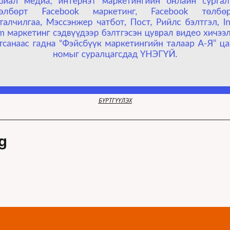
БҮРТГҮҮЛЭХ
g