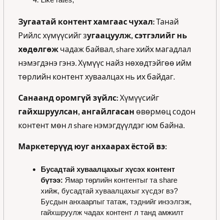
Зугаатай контент хамгаас чухал:
 Танай 
Рийлс хүмүүсийг з
угаацуулж, сэтгэлийг нь 
хөдөлгөж
 чадаж байвал, share хийх магадлал 
нэмэгдэнэ гэнэ. Хүмүүс найз нөхөдтэйгөө ийм 
төрлийн контент хуваалцах нь их байдаг.
Санаанд оромгүй зүйлс:
 Хүмүүсийг 
гайхшруулсан, ангайлгасан 
өвөрмөц содон 
контент мөн л share нэмэгдүүлдэг юм байна.
Маркетерүүд юуг анхаарах ёстой вэ:
Бусадтай хуваалцахыг хүсэх контент 
бүтээ:
 Ямар төрлийн контентыг та share 
хийж, бусадтай хуваалцахыг хүсдэг вэ? 
Бусдын анхаарлыг татаж, тэднийг инээлгэж, 
гайхшруулж чадах контент л танд амжилт 