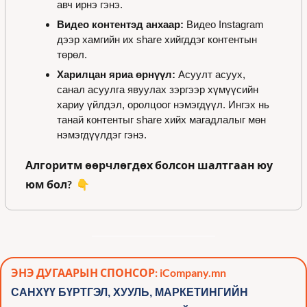
авч ирнэ гэнэ.
Видео контентэд анхаар:
 Видео Instagram 
дээр хамгийн их share хийгддэг контентын 
төрөл.
Харилцан яриа өрнүүл:
 Асуулт асуух, 
санал асуулга явуулах зэргээр хүмүүсийн 
хариу үйлдэл, оролцоог нэмэгдүүл. Ингэх нь 
танай контентыг share хийх магадлалыг мөн 
нэмэгдүүлдэг гэнэ.
Алгоритм өөрчлөгдөх болсон шалтгаан юу 
👇
юм бол?  
ЭНЭ ДУГААРЫН СПОНСОР: iCompany.mn
САНХҮҮ БҮРТГЭЛ, ХУУЛЬ, МАРКЕТИНГИЙН 