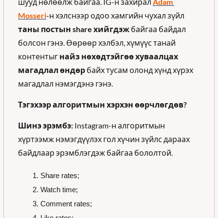
шууд нөлөөлж байгаа. IG-н захирал 
Adam 
Mosseri
-н хэлснээр одоо хамгийн чухал зүйл 
таны постын share хийгдэж 
байгаа байдал 
болсон гэнэ. Өөрөөр хэлбэл, хүмүүс танай 
контентыг 
найз нөхөдтэйгөө хуваалцах 
магадлал өндөр
 байх тусам олонд хүнд хүрэх 
магадлал нэмэгдэнэ гэнэ.
Тэгэхээр алгоритмын хэрхэн өөрчлөгдөв?
Шинэ эрэмбэ:
 Instagram-н алгоритмын 
хүртээмж нэмэгдүүлэх гол хүчин зүйлс дараах 
байдлаар эрэмблэгдэж байгаа бололтой. 
Share rates
;
Watch time
;
Comment rates
;
Like rates;