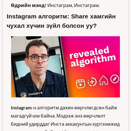
Өдрийн мэнд! 
Инстаграм, Инстаграм.  
I
nstagram алгоритм: Share хамгийн 
чухал хүчин зүйл болсон уу?
Instagram
-н алгоритм дахин өөрчлөгдсөн байж 
магадгүй юм байна. Мэдээж энэ өөрчлөлт 
бидний удирддаг Инста аккакунтын хүртээмжид 