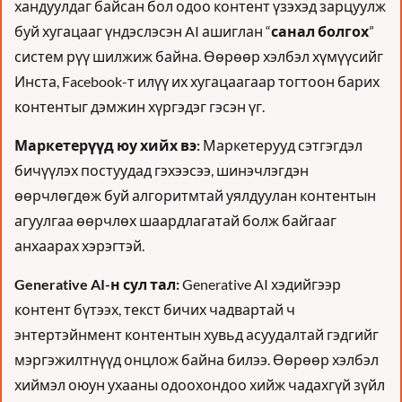
хандуулдаг байсан бол одоо контент үзэхэд зарцуулж 
буй хугацааг үндэслэсэн AI ашиглан “
санал болгох
” 
систем рүү шилжиж байна. Өөрөөр хэлбэл хүмүүсийг 
Инста, Facebook-т илүү их хугацаагаар тогтоон барих 
контентыг дэмжин хүргэдэг гэсэн үг. 
Маркетерүүд юу хийх вэ:
 Маркетерууд сэтгэгдэл 
бичүүлэх постуудад гэхээсээ, шинэчлэгдэн 
өөрчлөгдөж буй алгоритмтай уялдуулан контентын 
агуулгаа өөрчлөх шаардлагатай болж байгааг 
анхаарах хэрэгтэй.
Generative AI-н сул тал:
 Generative AI хэдийгээр 
контент бүтээх, текст бичих чадвартай ч 
энтертэйнмент контентын хувьд асуудалтай гэдгийг 
мэргэжилтнүүд онцлож байна билээ. Өөрөөр хэлбэл 
хиймэл оюун ухааны одоохондоо хийж чадахгүй зүйл 