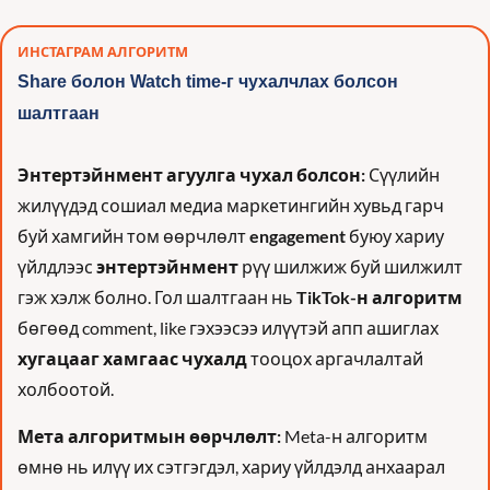
ИНСТАГРАМ АЛГОРИТМ
Share болон Watch time-г чухалчлах болсон 
шалтгаан
Энтертэйнмент агуулга чухал болсон:
 Сүүлийн 
жилүүдэд сошиал медиа маркетингийн хувьд гарч 
буй хамгийн том өөрчлөлт 
engagement
 буюу хариу 
үйлдлээс 
энтертэйнмент
 рүү шилжиж буй шилжилт 
гэж хэлж болно. Гол шалтгаан нь 
TikTok-н алгоритм
бөгөөд comment, like гэхээсээ илүүтэй апп ашиглах 
хугацааг хамгаас чухалд
 тооцох аргачлалтай 
холбоотой.
Мета алгоритмын өөрчлөлт:
 Meta-н алгоритм 
өмнө нь илүү их сэтгэгдэл, хариу үйлдэлд анхаарал 