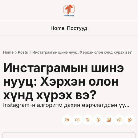
Home
Постууд
Home
Posts
Инстаграмын шинэ нууц: Хэрхэн олон хүнд хүрэх вэ?
Инстаграмын шинэ 
нууц: Хэрхэн олон 
хүнд хүрэх вэ?
Instagram-н алгоритм дахин өөрчлөгдсөн үү...