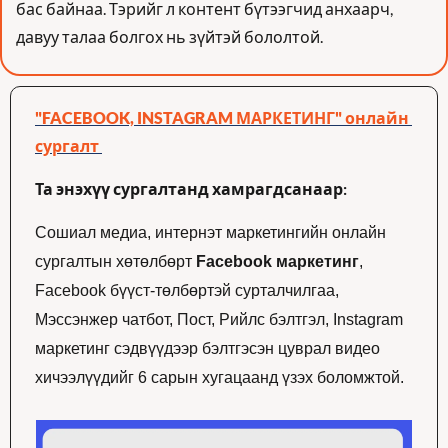
бас байнаа. Тэрийг л контент бүтээгчид анхаарч, 
давуу талаа болгох нь зүйтэй бололтой. 
"FACEBOOK, INSTAGRAM МАРКЕТИНГ" онлайн 
сургалт
Та энэхүү сургалтанд хамрагдсанаар: 
Сошиал медиа, интернэт маркетингийн онлайн 
сургалтын хөтөлбөрт 
Facebook маркетинг
, 
Facebook бүүст-төлбөртэй сурталчилгаа, 
Мэссэнжер чатбот, Пост, Рийлс бэлтгэл, Instagram 
маркетинг сэдвүүдээр бэлтгэсэн цуврал видео 
хичээлүүдийг 6 сарын хугацаанд үзэх боломжтой.