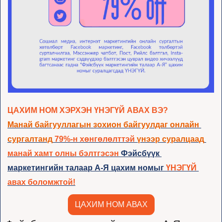
ЦАХИМ НОМ ХЭРХЭН ҮНЭГҮЙ АВАХ ВЭ?
Манай байгууллагын зохион байгуулдаг онлайн 
сургалтанд
 79%-н хөнгөлөлттэй 
үнээр суралцаад
манай хамт олны бэлтгэсэн 
Фэйсбүүк 
маркетингийн талаар А-Я цахим номыг
ҮНЭГҮЙ 
авах боломжтой!
ЦАХИМ НОМ АВАХ