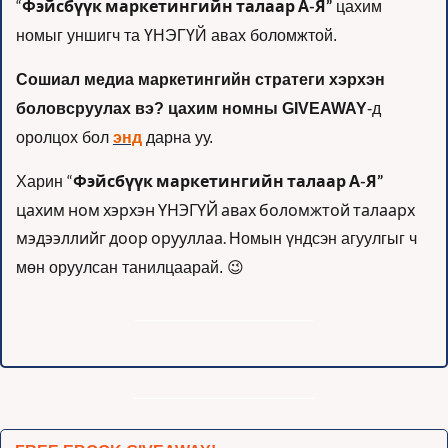
“
Фэйсбүүк маркетингийн талаар А-Я”
 цахим 
номыг уншигч та ҮНЭГҮЙ авах боломжтой.  
Сошиал медиа маркетингийн стратеги хэрхэн 
боловсруулах вэ? цахим номны
GIVEAWAY
-д 
оролцох бол 
энд
 дарна уу. 
“
Фэйсбүүк маркетингийн талаар А-Я”
Харин 
цахим ном хэрхэн ҮНЭГҮЙ авах боломжтой талаарх 
мэдээллийг доор орууллаа. 
Номын үндсэн агуулгыг ч 
😉
мөн оруулсан танилцаарай. 