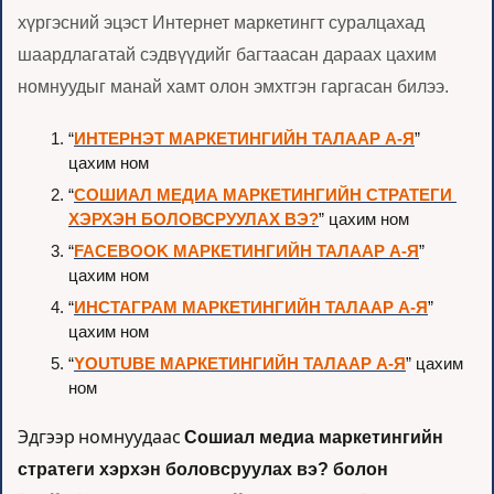
хүргэсний эцэст Интернет маркетингт суралцахад 
шаардлагатай сэдвүүдийг багтаасан дараах цахим 
номнуудыг манай хамт олон эмхтгэн гаргасан билээ.
“
ИНТЕРНЭТ МАРКЕТИНГИЙН ТАЛААР А-Я
” 
цахим ном
“
СОШИАЛ МЕДИА МАРКЕТИНГИЙН СТРАТЕГИ 
ХЭРХЭН БОЛОВСРУУЛАХ ВЭ?
” цахим ном
“
FACEBOOK МАРКЕТИНГИЙН ТАЛААР А-Я
” 
цахим ном
“
ИНСТАГРАМ МАРКЕТИНГИЙН ТАЛААР А-Я
” 
цахим ном
“
YOUTUBE МАРКЕТИНГИЙН ТАЛААР А-Я
” цахим 
ном
Эдгээр номнуудаас 
Сошиал медиа маркетингийн 
стратеги хэрхэн боловсруулах вэ? болон 