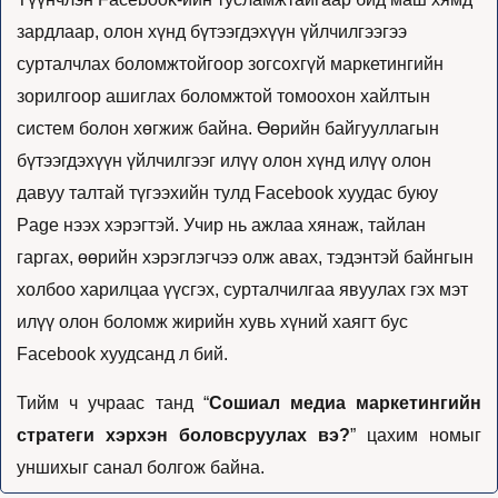
зардлаар, олон хүнд бүтээгдэхүүн үйлчилгээгээ 
сурталчлах боломжтойгоор зогсохгүй маркетингийн 
зорилгоор ашиглах боломжтой томоохон хайлтын 
систем болон хөгжиж байна. Өөрийн байгууллагын 
бүтээгдэхүүн үйлчилгээг илүү олон хүнд илүү олон 
давуу талтай түгээхийн тулд Facebook хуудас буюу 
Page нээх хэрэгтэй. Учир нь ажлаа хянаж, тайлан 
гаргах, өөрийн хэрэглэгчээ олж авах, тэдэнтэй байнгын 
холбоо харилцаа үүсгэх, сурталчилгаа явуулах гэх мэт 
илүү олон боломж жирийн хувь хүний хаягт бус 
Facebook хуудсанд л бий.
Тийм ч учраас танд “
Сошиал медиа маркетингийн 
стратеги хэрхэн боловсруулах вэ?
” цахим номыг 
уншихыг санал болгож байна. 