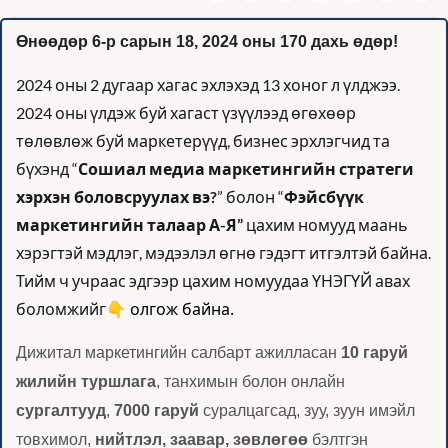
Өнөөдөр 6-р сарын 18, 2024 оны 170 дахь өдөр!
2024 оны 2 дугаар хагас эхлэхэд 13 хоног л үлджээ. 
2024 оны үлдэж буй хагаст үзүүлээд өгөхөөр 
төлөвлөж буй маркетерүүд, бизнес эрхлэгчид та 
бүхэнд “
Сошиал медиа маркетингийн стратеги 
хэрхэн боловсруулах вэ?
” болон “
Фэйсбүүк 
маркетингийн талаар А-Я”
 цахим номууд маань 
хэрэгтэй мэдлэг, мэдээлэл өгнө гэдэгт итгэлтэй байна. 
Тийм ч учраас эдгээр цахим номуудаа ҮНЭГҮЙ авах 
👇 олгож байна.
боломжийг
Дижитал маркетингийн салбарт ажилласан 
10 гаруй 
жилийн туршлага
, танхимын болон онлайн 
сургалтууд
, 
7000 гаруй
 суралцагсад, зуу, зуун имэйл 
товхимол, 
нийтлэл, заавар, зөвлөгөө
 бэлтгэн 