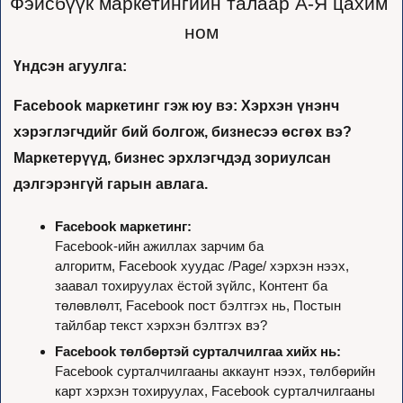
Фэйсбүүк маркетингийн талаар А-Я цахим 
ном
Үндсэн агуулга: 
Facebook маркетинг гэж юу вэ: Хэрхэн үнэнч 
хэрэглэгчдийг бий болгож, бизнесээ өсгөх вэ? 
Маркетерүүд, бизнес эрхлэгчдэд зориулсан 
дэлгэрэнгүй гарын авлага.
Facebook маркетинг: 
Facebook-ийн ажиллах зарчим ба 
алгоритм, Facebook хуудас /Page/ хэрхэн нээх, 
заавал тохируулах ёстой зүйлс, Контент ба 
төлөвлөлт, Facebook пост бэлтгэх нь, Постын 
тайлбар текст хэрхэн бэлтгэх вэ?
Facebook төлбөртэй сурталчилгаа хийх нь: 
Facebook сурталчилгааны аккаунт нээх, төлбөрийн 
карт хэрхэн тохируулах, Facebook сурталчилгааны 