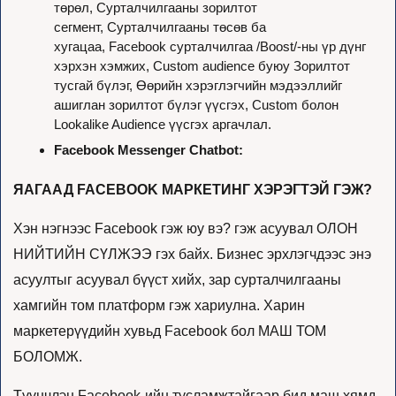
төрөл, Сурталчилгааны зорилтот 
сегмент, Сурталчилгааны төсөв ба 
хугацаа, Facebook сурталчилгаа /Boost/-ны үр дүнг 
хэрхэн хэмжих, Custom audience буюу Зорилтот 
тусгай бүлэг, Өөрийн хэрэглэгчийн мэдээллийг 
ашиглан зорилтот бүлэг үүсгэх, Custom болон 
Lookalike Audience үүсгэх аргачлал.
Facebook Messenger Chatbot: 
ЯАГААД FACEBOOK МАРКЕТИНГ ХЭРЭГТЭЙ ГЭЖ?
Хэн нэгнээс Facebook гэж юу вэ? гэж асуувал ОЛОН 
НИЙТИЙН СҮЛЖЭЭ гэх байх. Бизнес эрхлэгчдээс энэ 
асуултыг асуувал бүүст хийх, зар сурталчилгааны 
хамгийн том платформ гэж хариулна. Харин 
маркетерүүдийн хувьд Facebook бол МАШ ТОМ 
БОЛОМЖ. 
Түүнчлэн Facebook-ийн тусламжтайгаар бид маш хямд 