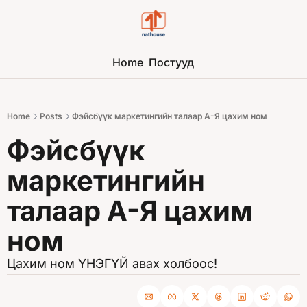
Home
Постууд
Home
Posts
Фэйсбүүк маркетингийн талаар А-Я цахим ном
Фэйсбүүк 
маркетингийн 
талаар А-Я цахим 
ном
Цахим ном ҮНЭГҮЙ авах холбоос!