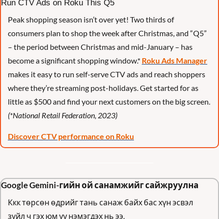
Run CTV Ads on Roku This Q5
Peak shopping season isn’t over yet! Two thirds of 
consumers plan to shop the week after Christmas, and “Q5” 
– the period between Christmas and mid-January – has 
become a significant shopping window.* 
Roku Ads Manager
makes it easy to run self-serve CTV ads and reach shoppers 
where they’re streaming post-holidays. Get started for as 
little as $500 and find your next customers on the big screen. 
(*National Retail Federation, 2023)
Discover CTV performance on Roku
Google Gemini-гийн ой санамжийг сайжруулна
Ккк төрсөн өдрийг тань санаж байх бас хүн эсвэл 
зүйл ч гэх юм уу нэмэгдэх нь ээ.