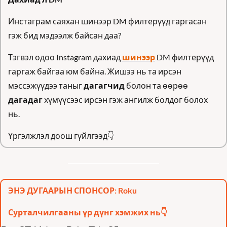
Инстаграм саяхан шинээр DM филтерүүд гаргасан 
гэж бид мэдээлж байсан даа?
Тэгвэл одоо Instagram дахиад 
шинээр
 DM филтерүүд 
гаргаж байгаа юм байна. Жишээ нь та ирсэн 
мэссэжүүдээ таныг 
дагагчид
 болон та өөрөө 
дагадаг
 хүмүүсээс ирсэн гэж ангилж болдог болох 
нь. 
Үргэлжлэл доош гүйлгээд
👇
ЭНЭ ДУГААРЫН СПОНСОР: Roku
Сурталчилгааны үр дүнг хэмжих нь👇