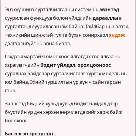
Энэхүү шинэ сурталчилгааны систем нь 
эвэнтэд
суурилсан функцууд болон үйлдлийн 
дарааллын
сургалтанд сууриласан юм байна. Тайлбар нь нэлээд 
техникийн шинжтэй тул та бүхэн сонирхвол 
эндээс
дэлгэрэнгүйг нь авна биз ээ.
Гэхдээ ямартай ч өмнөхөөс ялгагдах гол ялгаа нь 
хэрэглэгчдийн 
бодит үйлдэл, оролцооноос
суралцах байдлаар сурталчилгааг хүргэх модель нь 
юм байна. Эхний туршилтын үр дүн ч сайн гарсан 
гэнэ. 
За тэгээд бидний хувьд хувьд бодит байдал дээр 
бүүстийн үр дүн хэрхэн өөрчлөгдөхийг харж байж 
болохоос… 
Бас нэгэн эрс эргэлт.