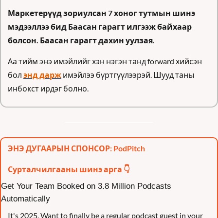
Маркетерүүд зориулсан 7 хоног тутмын шинэ 
мэдээллээ бид Баасан гарагт илгээж байхаар 
болсон. Баасан гарагт дахин уулзая.
Аа тийм энэ имэйлийг хэн нэгэн танд forward хийсэн 
бол 
энд дарж
 имэйлээ бүртгүүлээрэй. Шууд таны 
инбокст ирдэг болно.
ЭНЭ ДУГААРЫН СПОНСОР: PodPitch
Сурталчилгааны шинэ арга 👇
Get Your Team Booked on 3.8 Million Podcasts 
Automatically
It's 2025. Want to finally be a regular podcast guest in your 