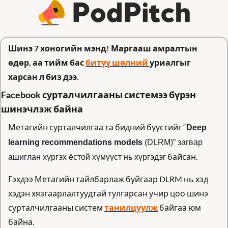
Шинэ 7 хоногийн мэнд! Маргааш амралтын 
өдөр, аа тийм бас 
битүү шөлний 
уриалгыг 
харсан л биз дээ. 
Facebook сурталчилгааны системээ бүрэн 
шинэчлэж байна
Метагийн сурталчилгаа та бидний бүүстийг “
Deep 
learning recommendations models
 (DLRM)” загвар 
 байсан.
ашиглан хүргэх ёстой хүмүүст нь хүргэдэг
Гэхдээ Метагийн тайлбарлаж буйгаар DLRM нь хэд 
хэдэн хязгаарлалтуудтай тулгарсан учир цоо шинэ 
сурталчилгааны систем 
танилцуулж
 байгаа юм 
байна. 