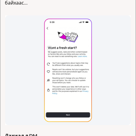
байхаас…
Дахиад л DM