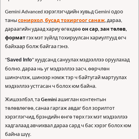
Gemini Advanced хэрэглэгчдийн хувьд Gemini одоо 
таны 
сонирхол, бусад тохиргоог санаж
, дараа, 
дараагийн удаад хариу өгөхдөө 
он сар, зан төлөв, 
формат
 гэх мэт зүйлд тохируулсан хариултууд өгч 
байхаар болж байгаа гэнэ.
"
" хуудсанд сануулах мэдээллээ оруулахад 
Saved Info
болно. дараа нь уг мэдээллээ засч, өөрчлөн 
шинэчлэж, шинээр нэмж тэр ч байтугай мартуулах 
мэдээллээ устгасан ч болох юм байна. 
Жишээлбэл, та 
Gemini
 ашиглан контентын 
төлөвлөгөө, санаа гаргаж авдаг бол зорилтот 
хэрэглэгчид, брэндийн өнгө төрх гэх мэт мэдээллээ 
хадгалаад авчихвал дараа сард ч бас хэрэг болох юм 
байна шүү.