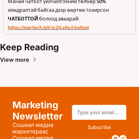
Манай чатбот үйлчилгээний төлбөр 
50%
хямдралтай байгаа дээр өөртөө тохирсон 
ЧАТБОТТОЙ
 болоод аваарай: 
https://martech.bitrix24.site/chatbot
Keep Reading
View more
Marketing 
Newsletter
Сошиал медиа 
Subscribe
маркетераас 
Сошиал медиа 