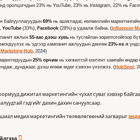
нд оролцогчдын 23% нь YouTube, 23% нь Instagram, 22% нь Face
йн байгууллагуудын 
69% 
, 
YouTube
 (33%), 
Facebook
 (28%)-р удаалж байна. (
Influencer M
панит ажлын 
55-аас дээш хувь
 нь тусгайлан зорилготойгоор бүт
эмэгдүүлэх нь эдгээр кампанит ажлуудын дөнгөж 
23%-нх л
 үндс
r Marketing Hub
, 2024)
аркетеруудын 
25% орчим 
ундаж, дунджаас дээш өгөөж өгдөг хэмээн үнэлжээ. (
HubSpot
, 
рмууд дижитал маркетингийн чухал суваг хэвээр байгааг
талуудтай гэдгийг дахин дахин сануулсаар.
ошиал медиа маркетингийн төлөвлөгөөний загварыг 
эндэ
йлгээд 
👇