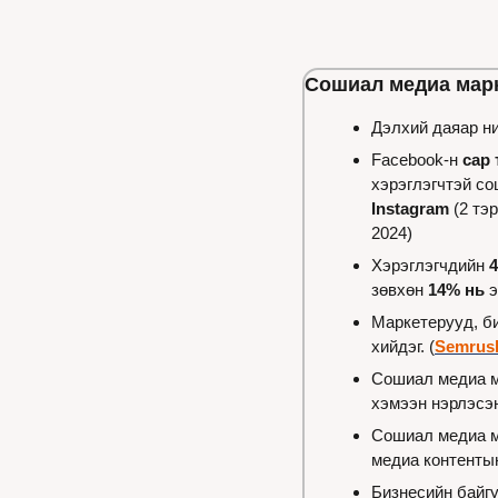
Сошиал медиа марк
Дэлхий даяар ни
Facebook-н 
сар 
хэрэглэгчтэй с
Instagram
 (2 тэ
2024)
Хэрэглэгчдийн 
4
зөвхөн 
14% нь
 
Маркетерууд, би
хийдэг. (
Semrus
Сошиал медиа м
хэмээн нэрлэсэ
Сошиал медиа м
медиа контентын
Бизнесийн байг