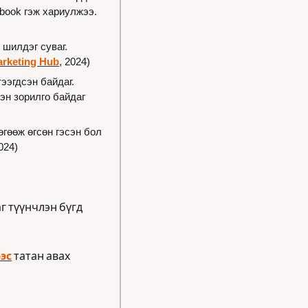
book гэж хариулжээ. 
нь ашигладаг, нөлөөллийн маркетингийн шилдэг суваг. 
arketing Hub
, 2024)
ээгдсэн байдаг. 
эн зорилго байдаг 
нь хөгжилтэй контент хамгийн өндөр өгөөж өгсөн гэсэн бол 
2024)
 түүнчлэн бүгд 
эс
 татан авах 