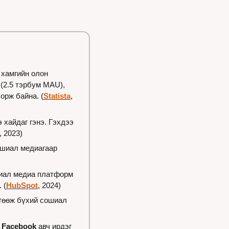
 хамгийн олон 
 (2.5 тэрбум MAU), 
орж байна. (
Statista
, 
хайдаг гэнэ. Гэхдээ 
, 2023)
ошиал медиагаар 
иал медиа платформ 
 (
HubSpot
, 2024)
гөөж бүхий сошиал 
, Facebook
 авч ирдэг 