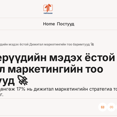
Home
Постууд
ийн мэдэх ёстой Дижитал маркетингийн тоо баримтууд 🚀
үүдийн мэдэх ёстой 
 маркетингийн тоо 
уд 🚀
дөнгөж 17% нь дижитал маркетингийн стратегиа то
г.