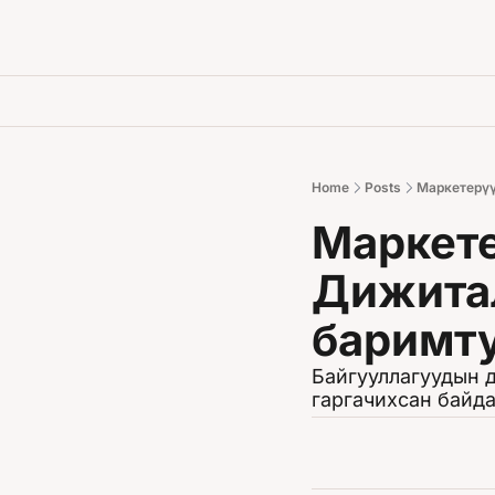
Home
Posts
Маркетерүүд
Маркетер
Дижитал
баримту
Байгууллагуудын 
гаргачихсан байда