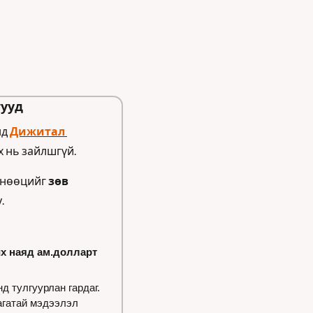
тууд
д 
Дижитал 
 нь зайлшгүй. 
 нөөцийг 
зөв 
.
их наяд ам.долларт
 тулгуурлан гардаг. 
гатай мэдээлэл 