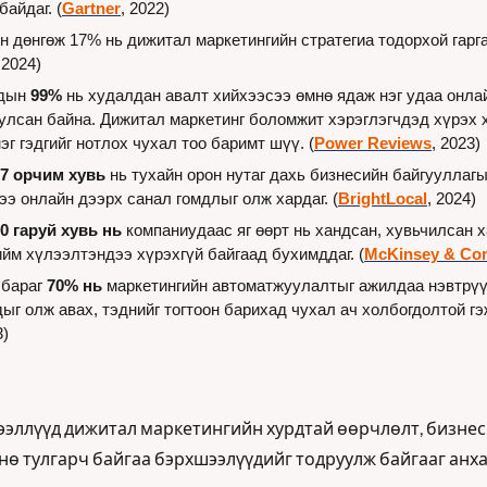
айдаг. (
Gartner
, 2022)
 дөнгөж 17% нь дижитал маркетингийн стратегиа тодорхой гаргач
 2024)
дын 
99%
 нь худалдан авалт хийхээсээ өмнө ядаж нэг удаа онлай
улсан байна. Дижитал маркетинг боломжит хэрэглэгчдэд хүрэх х
эг гэдгийг нотлох чухал тоо баримт шүү. (
Power Reviews
, 2023)
97 орчим хувь
 нь тухайн орон нутаг дахь бизнесийн байгууллаг
ээ онлайн дээрх санал гомдлыг олж хардаг. (
BrightLocal
, 2024)
0 гаруй хувь нь
 компаниудаас яг өөрт нь хандсан, хувьчилсан 
ийм хүлээлтэндээ хүрэхгүй байгаад бухимддаг. (
McKinsey & Co
бараг 
70% нь
 маркетингийн автоматжуулалтыг ажилдаа нэвтрүү
ыг олж авах, тэднийг тогтоон барихад чухал ач холбогдолтой гэж
3)
ээллүүд дижитал маркетингийн хурдтай өөрчлөлт, бизнес
ө тулгарч байгаа бэрхшээлүүдийг тодруулж байгааг анхаа