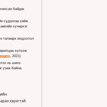
ихсан байдаг. 
н судалгаа хийж 
амгийн хүчирхэг 
ын талаарх мэдээлэл 
харилцаа хүлээж 
mpany
, 2021)
лэх нь шинэ 
 үзаж байна. 
ийн 
рах хэрэгтэй. 