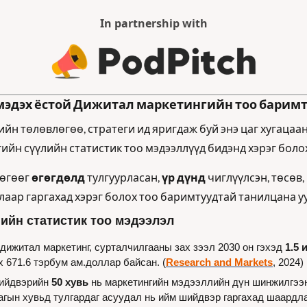
In partnership with
эдэх ёстой Дижитал маркетингийн тоо барим
йн төлөвлөгөө, стратеги ид яригдаж буй энэ цаг хугацаан
ийн сүүлийн статистик тоо мэдээллүүд бидэнд хэрэг болох
өгөөг 
өгөгдөлд
 тулгуурласан, 
үр дүнд
 чиглүүлсэн, төсөв,
лаар гаргахад хэрэг болох тоо баримтуудтай танилцана уу
ийн статистик тоо мэдээлэл
дижитал маркетинг, сурталчилгааны зах зээл 2030 он гэхэд 
1.5 
х 671.6 тэрбум ам.доллар байсан. (
Research and Markets
, 2024)
ийдвэрийн 
50 хувь
 нь маркетингийн мэдээллийн дүн шинжилгээнд
гын хувьд тулгардаг асуудал нь ийм шийдвэр гаргахад шаардла