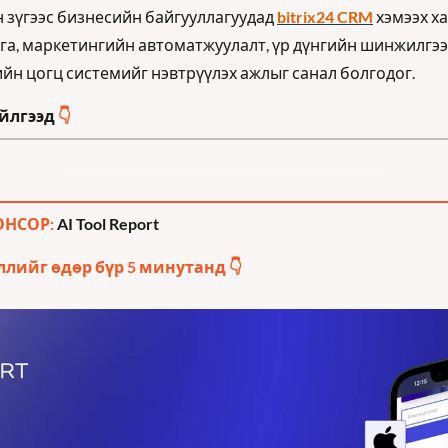
зүгээс бизнесийн байгууллагуудад 
bitrix24 CRM
 хэмээх х
а, маркетингийн автоматжуулалт, үр дүнгийн шинжилгээг 
н цогц системийг нэвтрүүлэх ажлыг санал болгодог. 
йлгээд 
👇
НСОР: 
AI Tool Report
ллийг өдөр бүр 5 минутанд 👇