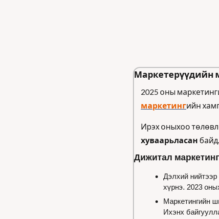
Маркетерүүдийн м
2025 оны маркетинги
маркетинг
ийн хамг
Ирэх оныхоо төлөвл
хуваарьласан
 байд
Дижитал маркетинг
Дэлхий нийтээр 
хүрнэ. 2023 оны
Маркетингийн ш
Ихэнх байгуулла