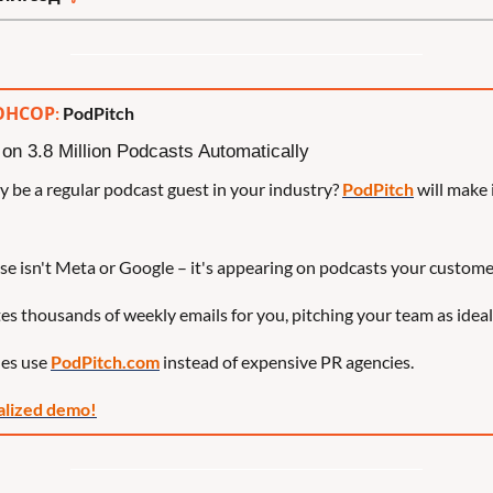
НСОР: 
PodPitch
n 3.8 Million Podcasts Automatically
ly be a regular podcast guest in your industry? 
PodPitch
 will make 
se isn't Meta or Google – it's appearing on podcasts your custome
es thousands of weekly emails for you, pitching your team as ideal
es use 
PodPitch.com
 instead of expensive PR agencies.
alized demo!