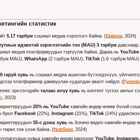
етингийн статистик
йт 
5.17 тэрбум
 сошиал медиа хэрэглэгч байна. (
Statista
, 2024)
тутмын идэвхтэй хэрэглэгчийн тоо (MAU) 3 тэрбум 
давснаар,
ошиал медиа платформуудын тэргүүлж байна. Дараа нь 
YouTube
рбум MAU), 
WhatsApp
 (2 тэрбум MAU), 
TikTok
 (1.6 тэрбум MAU) 
0 гаруй хувь
 нь сошиал медиа ашиглан бүтээгдэхүүн, үйлчилгээ 
эдгээр платформоор дамжуулан худалдан авалт хийдэг. (
Pymnts
знес эрхлэгчдийн 
талаас илүү хувь
 нь контент түгээх ажлыг с
h
, 2023)
аркетеруудын 
25% нь
YouTube
 хамгийн өндөр өгөөж бүхий сош
н брол 
Facebook
 (22%), 
Instagram
 (21%), 
TikTok
 (14%) удаалжээ.
аркетеруудын 
35-с дээш хувь
 нь богино видео хамгийн өндөр ө
 төрөл гэж үзэж байна. (
HubSpot
, 2024)
ууллагуудын хувьд хамгийн өндөр оролцоог 
YouTube, Instagram