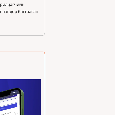
арилцагчийн 
нэг дор багтаасан 