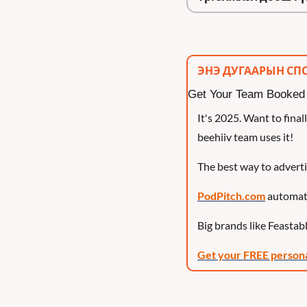
ЭНЭ ДУГААРЫН СПО
Get Your Team Booked o
It's 2025. Want to final
beehiiv team uses it!
The best way to adverti
PodPitch.com
 automat
Big brands like Feastabl
Get your FREE person