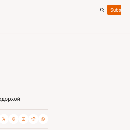
Subscrib
дорхой 