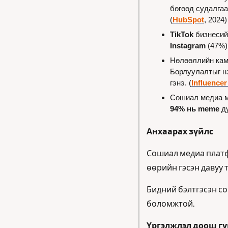
бөгөөд судалгаа
(
HubSpot
, 2024)
TikTok
 бизнеси
Instagram
 (47%)
Нөлөөллийн кам
Борлуулалтыг н
гэнэ. (
Influence
Сошиал медиа м
94% нь meme 
д
Анхаарах зүйлс
Сошиал медиа платфо
өөрийн гэсэн давуу 
Бидний бэлтгэсэн с
боломжтой.
Үргэлжлэл доош гү