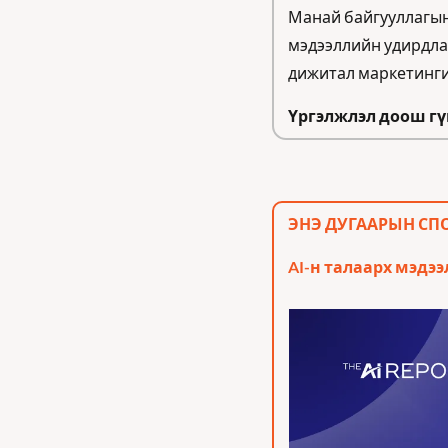
Манай байгууллагын 
мэдээллийн удирдлаг
дижитал маркетингий
Үргэлжлэл доош гү
ЭНЭ ДУГААРЫН СПО
AI-н талаарх мэдээ