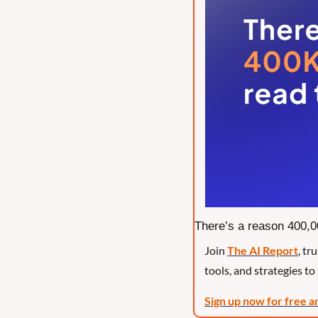
There’s a reason 400,00
Join 
The AI Report
, tr
tools, and strategies to 
Sign up now for free a