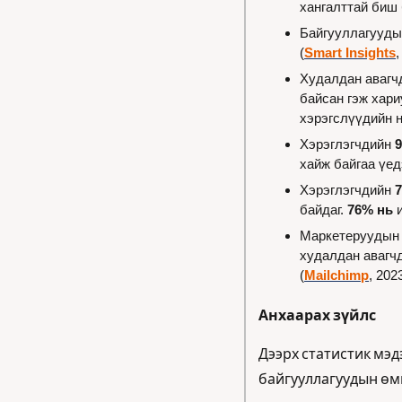
хангалттай биш б
Байгууллагуудын
(
Smart Insights
,
Худалдан авагч
байсан гэж хари
хэрэгслүүдийн н
Хэрэглэгчдийн 
хайж байгаа үед
Хэрэглэгчдийн 
7
байдаг. 
76% нь
 
Маркетеруудын 
худалдан авагчд
(
Mailchimp
, 202
Анхаарах зүйлс
Дээрх статистик мэд
байгууллагуудын өмн