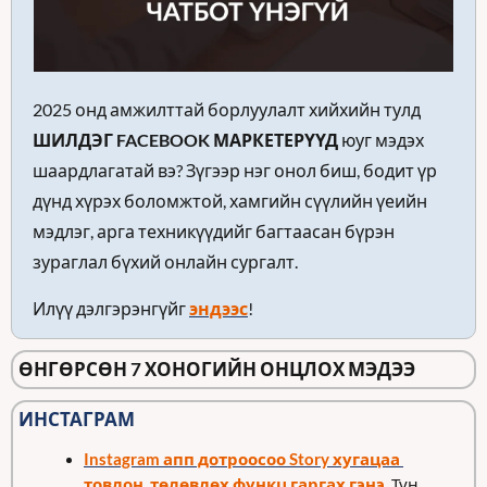
2025 онд амжилттай борлуулалт хийхийн тулд 
ШИЛДЭГ FACEBOOK МАРКЕТЕРҮҮД
 юуг мэдэх 
шаардлагатай вэ? Зүгээр нэг онол биш, бодит үр 
дүнд хүрэх боломжтой, хамгийн сүүлийн үеийн 
мэдлэг, арга техникүүдийг багтаасан бүрэн 
зураглал бүхий онлайн сургалт.
Илүү дэлгэрэнгүйг 
эндээс
!
ӨНГӨРСӨН 7 ХОНОГИЙН ОНЦЛОХ МЭДЭЭ
ИНСТАГРАМ
Instagram апп дотроосоо Story хугацаа 
товлон, төлөвлөх функц гаргах гэнэ
. Тун 