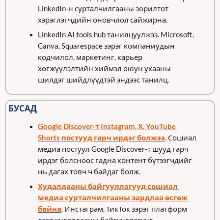
LinkedIn-н сурталчилгааны зорилтот 
хэрэглэгчдийн оновчлол сайжирна. 
LinkedIn AI tools hub танилцуулжээ. Microsoft, 
Canva, Squarespace зэрэг компаниудын 
кодчилол, маркетинг, карьер 
хөгжүүлэлтийн хиймэл оюун ухааны 
шилдэг шийдлүүдтэй эндээс танилц. 
БУСАД
Google Discover-т Instagram, X, YouTube 
Shorts постууд гарч ирдэг болжээ
. Сошиал 
медиа постуул Google Discover-т шууд гарч 
ирдэг болсноос гадна контент бүтээгчдийг 
нь дагах товч ч байдаг болж. 
Худалдааны байгууллагууд сошиал 
медиа сурталчилгааны зардлаа өсгөж 
байна
. Инстаграм, ТикТок зэрэг платформ 