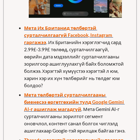
Мета Их Британид төлбөртэй 
сурталчилгаагүй Facebook, Instagram 
гаргажээ
. Их Британийн хэрэглэгчид сард 
2.99£-3.99£ төлөөд, сурталчилгаагүй, 
өөрийн дата мэдээллийг сурталчилгааны 
зорилгоор ашиглуулахгүй байх боломжтой 
болжээ. Хэрэгтэй хүмүүстээ хэрэгтэй л юм, 
харин хэр их хүн төлбөрийг нь төлдөг юм 
болдоо? 
Мета төлбөртэй сурталчилгааны 
биенесээ өргөтгөхийн тулд Google Gemini 
AI-г ашиглаж магадгүй
. Мета Gemini AI-г 
сурталчилгааны зорилтот сегмент 
оновчлол, контент санал болгох чиглэлд 
ашиглахаар Google-тэй ярилцаж байгаа гэнэ. 