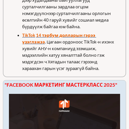
дээр худалдааны байгууллагууд 
сурталчилгааны зардлаа огцом 
нэмэгдүүлснээр сурталчилгааны орлогын 
өсөлтийн 40 гаруй хувийг сошиал медиа 
бүрдүүлж байгаа юм байна. 
TikTok
14 тэрбум долларын гэрээ 
үзэглэжээ
. Цагаан ордоноос TikTok-н ихэнх 
хувийг АНУ-н компаниуд эзэмшиж, 
мэдээллийн хатуу хяналттай болно гэж 
мэдэгдсэн ч Хятадын талаас гэрээнд 
хараахан гарын үсэг зураагүй байна.
"FACEBOOK МАРКЕТИНГ МАСТЕРКЛАСС 2025"