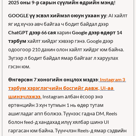
2025 оны 9-р сарын сүүлийн өдрийн мэнд!
GOOGLE үү эсвэл хиймэл оюун ухаан уу
: AI хайлт 
яг ид хүчээ авч байгаа ч бодит байдал дээр 
ChatGPT дээр 66 сая
 харин 
Google дээр өдөрт 14 
тэрбум
 хайлт хийдэг хэвээр гэнэ. Google дээр 
одоогоор 210 дахин олон хайлт хийдэг юм байна. 
Зүгээр л бодит байдал ямар байгааг л харуулах 
гэсэн юм.
Өнгөрсөн 7 хоногийн онцлох мэдээ
:
 Instagram 3 
тэрбум хэрэглэгчийн босгийг давж, UI-аа 
шинэчлэжээ.
 Instagram албан ёсоор энэ 
ертөнцийн 3 хүн тутмын 1 нь өдөр тутам 
ашигладаг апп болжээ. Түүнээс гадна DM, Reels 
болон feed-д хандахад илүү хялбар шинэ UI 
гаргасан юм байна. Түүнчлэн Reels-д ямар сэдвийн 