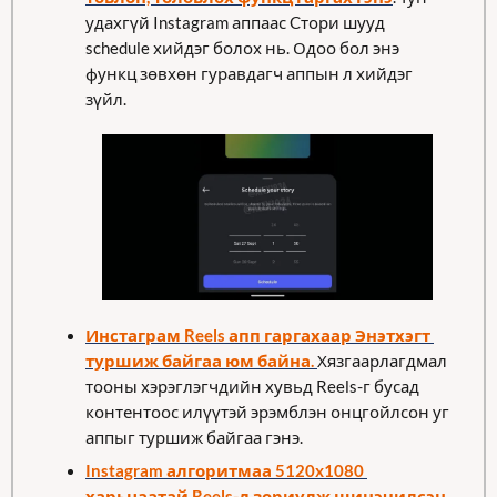
удахгүй Instagram аппаас Cтори шууд 
schedule хийдэг болох нь. Одоо бол энэ 
функц зөвхөн гуравдагч аппын л хийдэг 
зүйл. 
Инстаграм Reels апп гаргахаар Энэтхэгт 
туршиж байгаа юм байна. 
Хязгаарлагдмал 
тооны хэрэглэгчдийн хувьд Reels-г бусад 
контентоос илүүтэй эрэмблэн онцгойлсон уг 
аппыг туршиж байгаа гэнэ. 
Instagram алгоритмаа 5120x1080 
харьцаатай Reels-д зориулж шинэчилсэн 