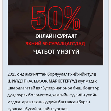
2025 онд амжилттай борлуулалт хийхийн тулд 
ШИЛДЭГ FACEBOOK МАРКЕТЕРҮҮД
 юуг мэдэх 
шаардлагатай вэ? Зүгээр нэг онол биш, бодит үр 
дүнд хүрэх боломжтой, хамгийн сүүлийн үеийн 
мэдлэг, арга техникүүдийг багтаасан бүрэн 
зураглал бүхий онлайн сургалт.