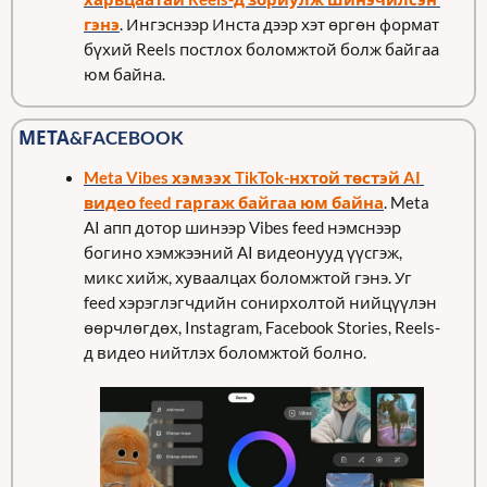
гэнэ
. Ингэснээр Инста дээр хэт өргөн формат 
бүхий Reels постлох боломжтой болж байгаа 
юм байна.
МЕТА&FACEBOOK
Meta Vibes хэмээх TikTok-нхтой төстэй AI 
видео feed гаргаж байгаа юм байна
. Meta 
AI апп дотор шинээр Vibes feed нэмснээр 
богино хэмжээний AI видеонууд үүсгэж, 
микс хийж, хуваалцах боломжтой гэнэ. Уг 
feed хэрэглэгчдийн сонирхолтой нийцүүлэн 
өөрчлөгдөх, Instagram, Facebook Stories, Reels-
д видео нийтлэх боломжтой болно. 