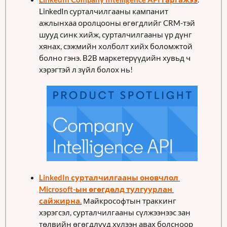
LinkedIn сурталчилгааны кампанит 
ажлынхаа оролцооны өгөгдлийг CRM-тэй 
шууд синк хийж, сурталчилгааны үр дүнг 
хянах, сэжмийн холболт хийх боломжтой 
болно гэнэ. B2B маркетерүүдийн хувьд ч 
хэрэгтэй л зүйл болох нь!
LinkedIn сурталчилгааны оновчлол 
Microsoft-ын өгөгдөлд тулгуурлан 
сайжирна.
 Майкрософтын траккинг 
хэрэгсэл, сурталчилгааны сүлжээнээс зан 
төлвийн өгөгдлүүд хүлээн авах болсноор 