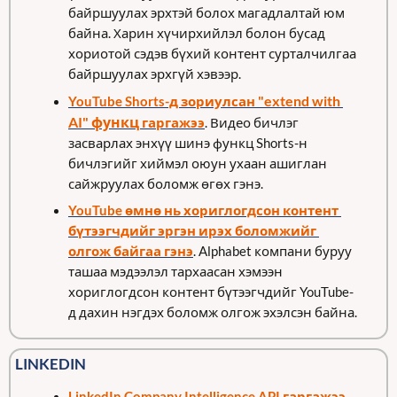
байршуулах эрхтэй болох магадлалтай юм 
байна. Харин хүчирхийлэл болон бусад 
хориотой сэдэв бүхий контент сурталчилгаа 
байршуулах эрхгүй хэвээр.
"extend with 
YouTube Shorts-д зориулсан 
AI" функц 
гаргажээ
. Видео бичлэг 
засварлах энхүү шинэ функц Shorts-н 
бичлэгийг хиймэл оюун ухаан ашиглан 
сайжруулах боломж өгөх гэнэ. 
YouTube өмнө нь хориглогдсон контент 
бүтээгчдийг эргэн ирэх боломжийг 
олгож байгаа гэнэ
. Alphabet компани буруу 
ташаа мэдээлэл тархаасан хэмээн 
хориглогдсон контент бүтээгчдийг YouTube-
д дахин нэгдэх боломж олгож эхэлсэн байна. 
LINKEDIN
LinkedIn Company Intelligence API гаргажээ
. 