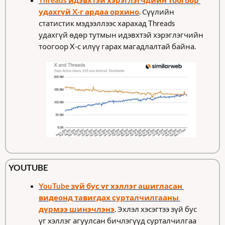
Threads идэвхтэй хэрэглэгчдийн тоогоор 
удахгүй X-г ардаа орхино
. Сүүлийн 
статистик мэдээллээс харахад Threads 
удахгүй өдөр тутмын идэвхтэй хэрэглэгчийн 
тоогоор X-с илүү гарах магадлалтай байна. 
YOUTUBE
YouTube зүй бус үг хэллэг ашигласан 
видеонд тавигдах сурталчилгааны 
дүрмээ шинэчлэнэ
. Эхлэл хэсэгтээ зүй бус 
үг хэллэг агуулсан бичлэгүүд сурталчилгаа 