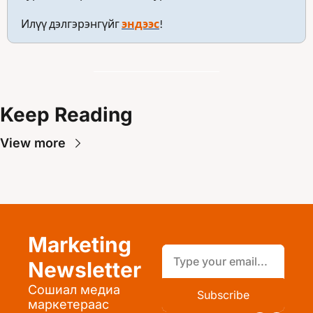
Илүү дэлгэрэнгүйг 
эндээс
!
Keep Reading
View more
Marketing 
Newsletter
Сошиал медиа 
Subscribe
маркетераас 