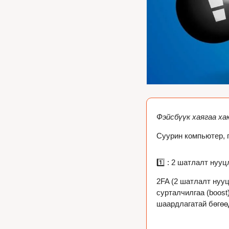
Фэйсбүүк хаягаа ха
Суурин компьютер, г
1️⃣ : 2 шатлалт нуу
2FA (2 шатлалт нууц
сурталчилгаа (boost
шаардлагатай бөгөөд