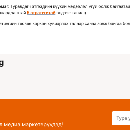
мэг: 
Гуравдагч этгээдийн күүкий мэдээлэл үгүй болж байгаатай
аардлагатай 
5 стратегитай
 эндээс танилц.
тингийн төсвөө хэрхэн хувиарлах талаар санаа зовж байгаа бол
g
л медиа маркетерүүдэд!