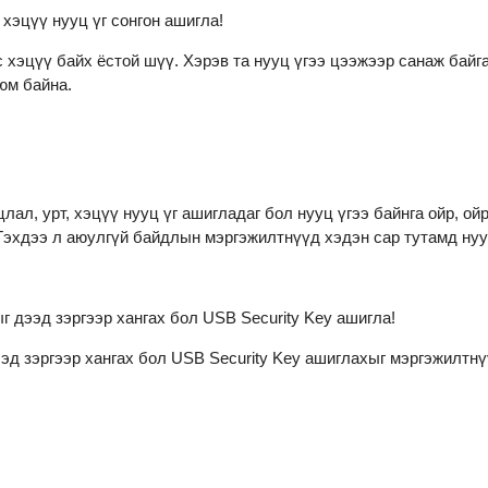
, хэцүү нууц үг сонгон ашигла
!
с хэцүү байх ёстой шүү. Хэрэв та нууц үгээ цээжээр санаж байга
юм байна.

лал, урт, хэцүү нууц үг ашигладаг бол нууц үгээ байнга ойр, ойр
Гэхдээ л аюулгүй байдлын мэргэжилтнүүд хэдэн сар тутамд нууц
ыг дээд зэргээр хангах бол USB Security Key ашигла
!
эд зэргээр хангах бол USB Security Key ашиглахыг мэргэжилтнү