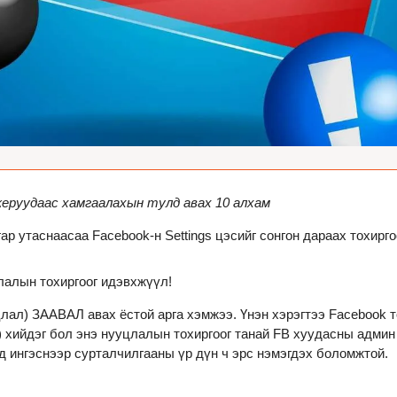
керуудаас хамгаалахын тулд авах 10 алхам
ар утаснаасаа Facebook-н 
Settings
 цэсийг сонгон дараах тохирго
цлалын тохиргоог идэвхжүүл
!
лал) 
ЗААВАЛ
 авах ёстой арга хэмжээ. Үнэн хэрэгтээ Facebook т
) хийдэг бол энэ нууцлалын тохиргоог танай FB хуудасны админ
 ингэснээр сурталчилгааны үр дүн ч эрс нэмэгдэх боломжтой.
