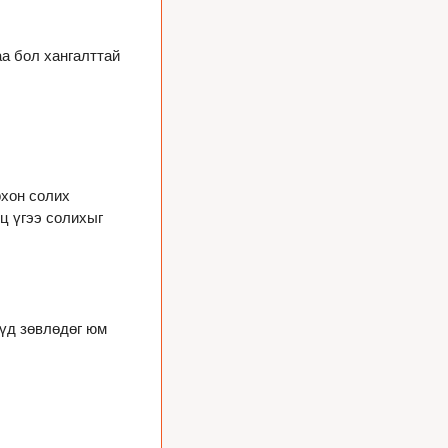
а бол хангалттай 
хон солих 
 үгээ солихыг 
үд зөвлөдөг юм 