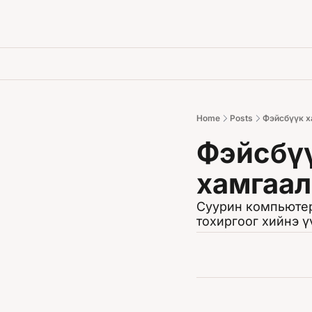
Home
Posts
Фэйсбүүк 
Фэйсбү
хамгаал
Суурин компьютер,
тохиргоог хийнэ ү