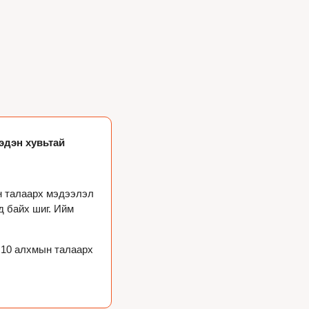
эдэн хувьтай 
н талаарх мэдээлэл 
 байх шиг. Ийм 
 10 алхмын талаарх 