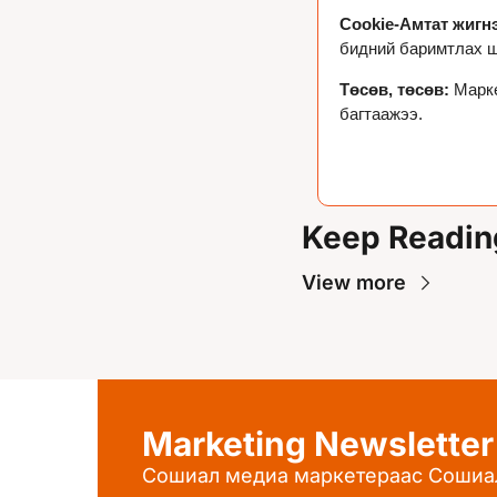
Cookie-Амтат жигнэ
бидний баримтлах ш
Төсөв, төсөв: 
Марке
багтаажээ.

Keep Readin
View more
Marketing Newsletter
Сошиал медиа маркетераас Сошиа