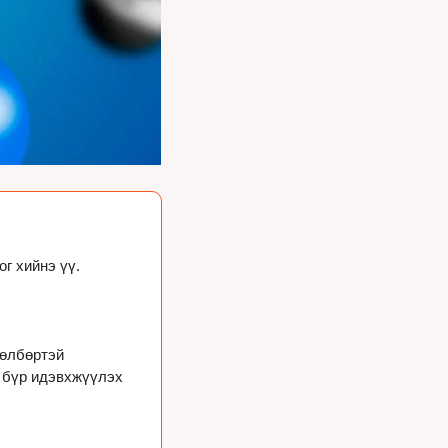
ог хийнэ үү.
өлбөртэй 
 бүр идэвхжүүлэх 