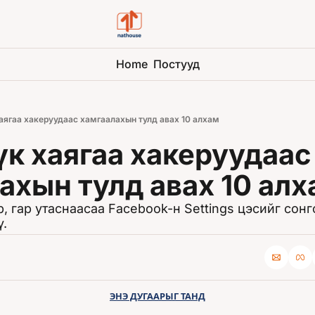
Home
Постууд
хаягаа хакеруудаас хамгаалахын тулд авах 10 алхам
үк хаягаа хакеруудаас 
ахын тулд авах 10 ал
 гар утаснаасаа Facebook-н Settings цэсийг сонг
ү.
ЭНЭ ДУГААРЫГ ТАНД