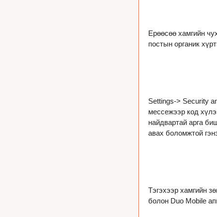
Ерөөсөө хамгийн чух
постын органик хүрт
Settings-> Security a
мессежээр код хүлээ
найдвартай арга биш
авах боломжтой гэнэ
Тэгэхээр хамгийн зө
болон 
Duo Mobile
 а