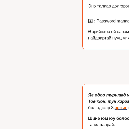
Энэ талаар дэлгэрэ
4️⃣ : Password mana
Өөрийнхөө ой санамж
Яг одоо туршаад ү
Товчхон, тун хэрэ
бол эдгээр 3 
аргыг
 
Шинэ юм юу болоо
танилцаарай.