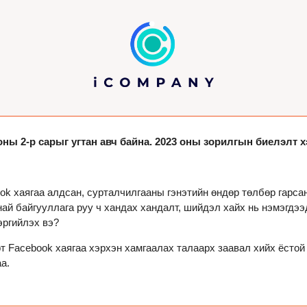
ны 2-р сарыг угтан авч байна. 2023 оны зорилгын биелэлт х
ok хаягаа алдсан, сурталчилгааны гэнэтийн өндөр төлбөр гарса
най байгууллага руу ч хандах хандалт, шийдэл хайх нь нэмэгдээд
эргийлэх вэ?
т Facebook хаягаа хэрхэн хамгаалах талаарх заавал хийх ёстой
а. 