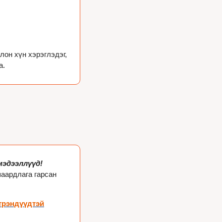
он хүн хэрэглэдэг, 
мэдээллүүд!
аардлага гарсан 
трэндүүдтэй