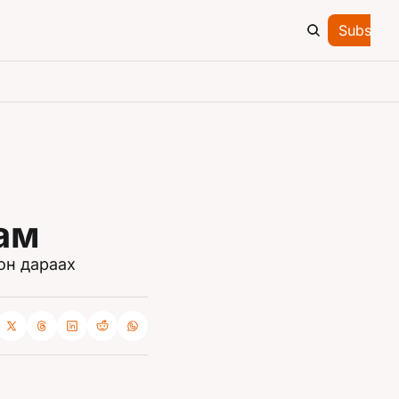
Subscrib
хам
он дараах 