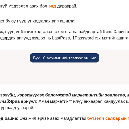
нгүй мэдээлэл авах бол 
энд
 дараарай.
ger буюу нууц үг хадгалах апп ашигла
!
, нууц үг бичиж хадгалах гэх мэт арга найдвартай биш. Харин ол
Бүх 10 алхмыг нийтлэлээс унших
зэхүйц, хэрэгжүүлэх боломжтой маркетингийн зөвлөгөө, 
гтэй
Яриа өрнүүл: 
Аман маркетингт илүү анхаарал хандуулах ш
туршаад үзээрэй.
д байна:
 Энэ жил эрчээ авах магадлалтай 
бүтээлч салбарын 