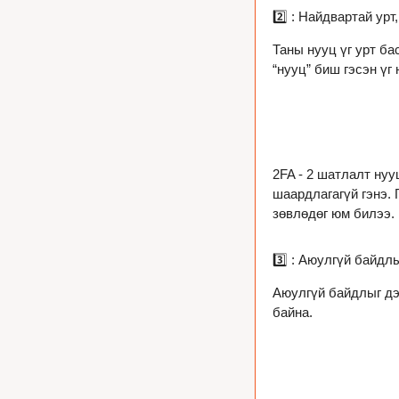
2️⃣ : Найдвартай урт
Таны нууц үг урт ба
“нууц” биш гэсэн үг 
2FA - 2 шатлалт нууц
шаардлагагүй гэнэ. 
зөвлөдөг юм билээ.
3️⃣ : Аюулгүй байдл
Аюулгүй байдлыг дэ
байна.
