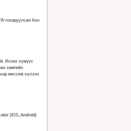
FA тохируулсан бол 
й. Ихэнх хүмүүс 
ах хамгийн 
хар мессеж хүлээн 
ator 
(iOS, Android) 