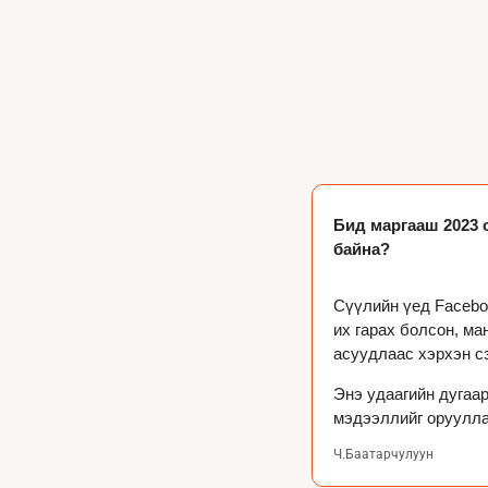
Бид маргааш 2023 о
байна?  
Сүүлийн үед Facebo
их гарах болсон, ма
асуудлаас хэрхэн с
Энэ удаагийн дугаар
мэдээллийг оруулла
Ч.Баатарчулуун