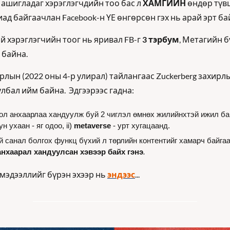
 ашигладаг хэрэглэгчдийн тоо бас л 
ХАМГИЙН
 өндөр түвш
ад байгаачлан Facebook-н ҮЕ өнгөрсөн гэх нь арай эрт ба
й хэрэглэгчийн тоог нь яривал FB-г 
3 тэрбум
, Метагийн б
 байна. 
рлын (2022 оны 4-р улирал) тайлангаас Zuckerberg захирл
лбал ийм байна.  Эдгээрээс гадна:
гол анхаарлаа хандуулж буй 2 чиглэл өмнөх жилийнхтэй ижил байх
 ухаан - яг одоо, ii) 
metaverse
 - урт хугацаанд.
 анхаарал хандуулсан хэвээр байх гэнэ
. 
мэдээллийг бүрэн эхээр нь 
эндээс
...