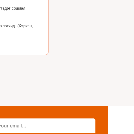
гэдэг сошиал 
лэгчид. (Хэрхэн, 