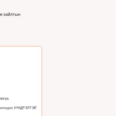
ж хайлтын 
ерүүд.
онгохдоо ХҮНДРЭЛТЭЙ  