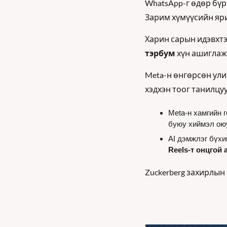
WhatsApp-г өдөр бүр
Зарим хүмүүсийн яри
Харин сарын идэвхтэ
тэрбум
 хүн ашиглаж
Meta-н өнгөрсөн ули
хэдхэн тоог танилцуу
Meta-н хамгийн 
буюу хиймэл оюун
Reels-т онцгой
Zuckerberg захирлын 