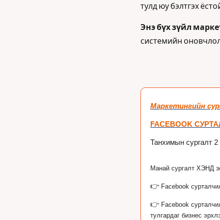
тулд юу бэлтгэх ёсто
Энэ бүх зүйл марк
системийн оновчлол 
Маркетингийн су
FACEBOOK СУРТА
Танхимын сургалт 2 
Манай сургалт ХЭНД з
👉
Facebook сурталчил
👉
Facebook сурталчи
тулгардаг бизнес эрхл