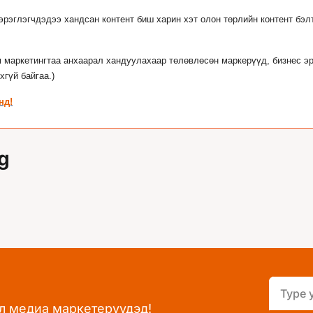
рэглэгчдэдээ хандсан контент биш харин хэт олон төрлийн контент бэлт
 маркетингтаа анхаарал хандуулахаар төлөвлөсөн маркерүүд, бизнес эрх
хгүй байгаа.)
нд!
g
л медиа маркетерүүдэд!