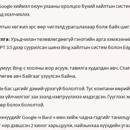
ogle хиймэл оюун ухааны оролцоо бүхий хайлтын систем
д эхэлчихлээ. 
лтын хөгжил эрс өөр чиглэлд урагшлахаар болж байх шиг..
лга: 
Урьдчилан төлөвлөгдөөгүй гэнэтийн арга хэмжээний ү
PT 3.5 дээр суурилсан шинэ Bing хайлтын систем болон Edg
мүүс Bing-с хоолны жор асууж, тавилга худалдан авч, Chat
өгөө авч байгааг үзүүлсэн байна. 
gle бас цагийг дэмий үрээгүй бололтой. Тус компани өөрий
эх үйлчилгээг зах зээлд нэвтрүүлэхээ мэдэгдсэн. Гүүглээс м
өөр болох бололтой. 
энүүдийг Google-н Bard ч мөн хийж чадна гэдгийг танилцу
т нэр дэвшсэн 2 киног харьцуулж, найзынхаа хүүхдийн уга