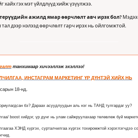
йг хайх гэх мэт үйлдлүүд хийж үзүүлжээ.
етерүүдийн ажилд ямар өөрчлөлт авч ирэх бол? 
Мэдээ
тал дээр нэлээд өөрчлөлт гарч ирэх нь ойлгомжтой. 
ргалт
 танхимаар хичээллэж эхэллээ!
ЛЧИЛГАА, ИНСТАГРАМ МАРКЕТИНГ ҮР ДҮНТЭЙ ХИЙХ НЬ
сарын 18-нд.
ориулагдсан бэ? Дараах асуудлуудын аль нэг нь ТАНД тулгардаг уу?
гаа/ boost хийдэг, үр дүнг нь улам сайжруулахаар төлөвлөж буй маркет
лгаагаа ХЭНД хүргэх, сурталчилгаа хүргэх тохиромжтой хэрэглэгчдээ с
эгчид.