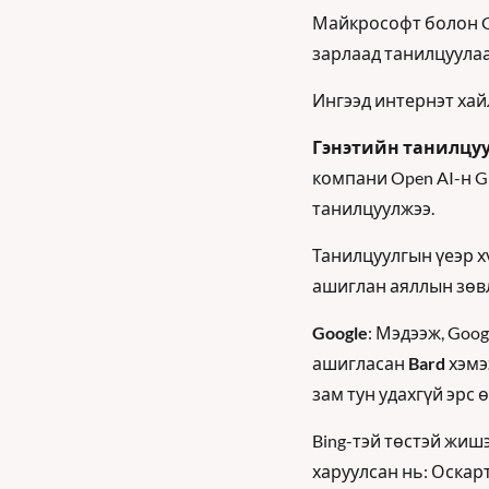
Майкрософт болон Go
зарлаад танилцуулаа
Ингээд интернэт хай
Гэнэтийн танилцуу
компани Open AI-н G
танилцуулжээ. 
Танилцуулгын үеэр хү
ашиглан аяллын зөвл
Google
: Мэдээж, Goo
ашигласан 
Bard
 хэмэ
зам тун удахгүй эрс 
Bing-тэй төстэй жишэ
харуулсан нь: Оскар