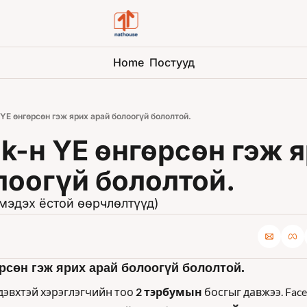
Home
Постууд
ҮЕ өнгөрсөн гэж ярих арай болоогүй бололтой.
k-н ҮЕ өнгөрсөн гэж я
лоогүй бололтой. 
мэдэх ёстой өөрчлөлтүүд)
рсөн гэж ярих арай болоогүй бололтой. 
дэвхтэй хэрэглэгчийн тоо 
2 тэрбумын
 босгыг давжээ. Face