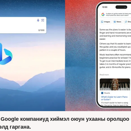
Google компаниуд хиймэл оюун ухааны оролцоо 
лд гаргана. 