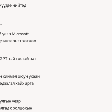
үүдээ нийтэд 
. 
еэр Microsoft 
e интернэт хөтчөө 
GPT-тэй төстэй чат 
н хиймэл оюун ухаан 
эдээлэл хайх арга 
улгын үеэр 
алгад оролцохын 