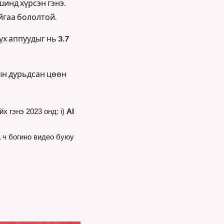
инд хүрсэн гэнэ. 
йгаа бололтой. 
үх аппуудыг нь 
3.7 
ын дурьдсан цөөн 
 гэнэ 2023 онд: i) 
AI
AI дэмжлэг бүхий санал болгох функц бүхий л төрлийн контентийг хамарч байгаа ч богино видео буюу 