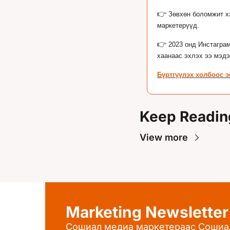
👉
Зөвхөн боломжит хэ
маркетерүүд.
👉
2023 онд Инстаграм
хаанаас эхлэх ээ мэдэ
Бүртгүүлэх холбоос э
Keep Readin
View more
Marketing Newsletter
Сошиал медиа маркетераас Сошиа