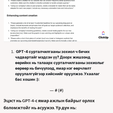
 GPT-4 сурталчилгааны зохиол ч бичих 
чадвартайг мэдсэн үү? Доорх жишээнд 
өөрийнх нь талаарх сурталчилгааны зохиолыг 
өөрөөр нь бичүүлээд, ямар нэг өөрчлөлт 
оруулалгүйгээр хийснийг оруулжээ. Ухаалаг 
бас хошин :):
— #
 (#
)
Эцэст нь GPT-4-с ямар ажлын байрыг орлох 
боломжтойг нь асуужээ. Үр дүн нь: