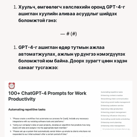
Хуульч, өмгөөлөгч хөлслөхийн оронд GPT-4-г 
ашиглан хуулийн аливаа асуудлыг шийдэх 
боломжтой гэнэ:
— #
 (#
)
GPT-4-г ашиглан өдөр тутмын ажлаа 
автоматжуулах, ажлын үр дүнгээ нэмэгдүүлэх 
боломжтой юм байна. Доорх зурагт цөөн хэдэн 
санааг тусгажээ: