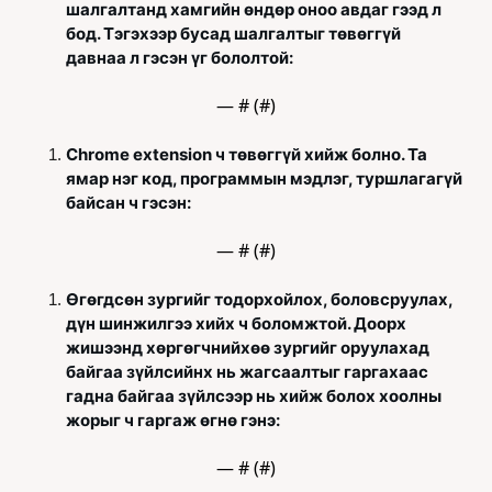
шалгалтанд хамгийн өндөр оноо авдаг гээд л 
бод. Тэгэхээр бусад шалгалтыг төвөггүй 
давнаа л гэсэн үг бололтой:
— #
 (#
)
Chrome extension ч төвөггүй хийж болно. Та 
ямар нэг код, программын мэдлэг, туршлагагүй 
байсан ч гэсэн:
— #
 (#
)
Өгөгдсөн зургийг тодорхойлох, боловсруулах, 
дүн шинжилгээ хийх ч боломжтой. Доорх 
жишээнд хөргөгчнийхөө зургийг оруулахад 
байгаа зүйлсийнх нь жагсаалтыг гаргахаас 
гадна байгаа зүйлсээр нь хийж болох хоолны 
жорыг ч гаргаж өгнө гэнэ:
— #
 (#
)