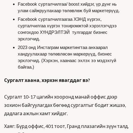
Facebook сурталчилгаа/ boost хийдэг, үр дүнг нь 
улам сайжруулахаар төлөвлөж буй маркетерүүд.
Facebook сурталчилгаагаа ХЭНД хүргэх, 
сурталчилгаа хүргэх тохиромжтой хэрэглэгчдээ 
сонгохдоо ХҮНДРЭЛТЭЙ  тулгардаг бизнес 
эрхлэгчид.
2023 онд Инстаграм маркетингтаа анхаарал 
хандуулахаар төлөвлөсөн маркерүүд, бизнес 
эрхлэгчид. (Хэрхэн, хаанаас эхлэх ээ мэдэхгүй 
байгаа.)
Сургалт хаана, хэрхэн явагддаг вэ?
Сургалт 10-17 цагийн хооронд манай оффис дээр 
зохион байгуулагдах бөгөөд сургалтыг бодит жишээ, 
дадлага ажлын хамт хийдэг.
Хаяг: Бүрд оффис, 401 тоот, Гранд плазагийн зүүн талд, 