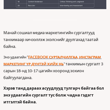
Манай сошиал медиа маркетингийн сургалтууд 
танхимаар хичээллэж эхэлснийг дуулгахад таатай 
байна. 
Энэ удаагийн “
FACEBOOK СУРТАЛЧИЛГАА, ИНСТАГРАМ 
танхимын сургалт 3 
МАРКЕТИНГ ҮР ДҮНТЭЙ ХИЙХ НЬ
” 
сарын 18-нд 10-17 цагийн хооронд зохион 
байгуулагдана.
Хэрэв танд дараах асуудлууд тулгарч байгаа бол 
энэ удаагийн сургалт тус болж чадна гэдэгт 
итгэлтэй байна.