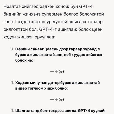
Нээлтээ хийгээд хэдхэн хонож буй GPT-4 
биднийг жинхэнэ супермен болгох боломжтой 
гэнэ. Гэхдээ хэрхэн үр дүнтэй ашиглах талаар 
ойлголттой бол. GPT-4-г ашиглаж болох цөөн 
хэдэн жишээг орууллаа:
Өөрийн санааг цаасан дээр гараар зураад л 
бүрэн ажиллагаатай апп, вэб хуудас хийлгэж 
болох нь:
— #
 (#
)
Хэдхэн минутын дотор бүрэн ажиллагаатай 
видео тоглоом хийж болно: 
— #
 (#
)
Шалгалтанд бэлтгэхдээ ашигла. GPT-4 хуулийн 