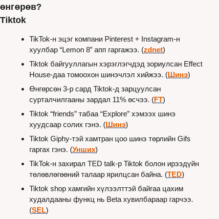
өнгөрөв?
Tiktok
TikTok-н эцэг компани Pinterest + Instagram-н 
хуулбар “Lemon 8” апп гаргажээ. (
zdnet
)
Tiktok байгууллагын хэрэглэгчдэд зориулсан Effect 
House-даа томоохон шинэчлэл хийжээ. (
Шинэ
)
Өнгөрсөн 3-р сард Tiktok-д зарцуулсан 
сурталчилгааны зардал 11% өсчээ. (
FT
)
Tiktok “friends” табаа “Explore” хэмээх шинэ 
хуудсаар солих гэнэ. (
Шинэ
)
Tiktok Giphy-тэй хамтран цоо шинэ төрлийн Gifs 
гаргах гэнэ. (
Унших
)
TikTok-н захирал TED talk-р Tiktok болон ирээдүйн 
төлөвлөгөөний талаар ярилцсан байна. (
TED
)
Tiktok shop хамгийн хүлээлттэй байгаа цахим 
худалдааны функц нь Beta хувилбараар гарчээ. 
(
SEL
)