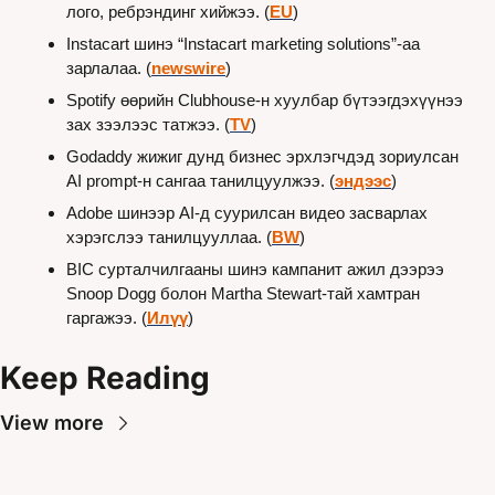
лого, ребрэндинг хийжээ. (
EU
)
Instacart шинэ “Instacart marketing solutions”-аа 
зарлалаа. (
newswire
)
Spotify өөрийн Clubhouse-н хуулбар бүтээгдэхүүнээ 
зах зээлээс татжээ. (
TV
)
Godaddy жижиг дунд бизнес эрхлэгчдэд зориулсан 
AI prompt-н сангаа танилцуулжээ. (
эндээс
)
Adobe шинээр AI-д суурилсан видео засварлах 
хэрэгслээ танилцууллаа. (
BW
)
BIC сурталчилгааны шинэ кампанит ажил дээрээ 
Snoop Dogg болон Martha Stewart-тай хамтран 
гаргажээ. (
Илүү
)
Keep Reading
View more