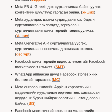
Meta FB & IG reels дэх сурталчилгаа байршуулах 
контентийн шүүлтүүр гаргасан байна. (
Унших
)
Meta худалдаа, цахим худалдааны салбарын 
сурталчилгаа эрхлэгчдэд зориулсан 
сурталчилгааны шинэ төрлийг танилцуулжээ. 
(
Унших
)
Meta Generative AI-г сурталчилгаа үүсгэх, 
сурталчилгааны оновчлолд ашиглаж эхэлнэ. 
(
decrypt
)
Facebook шинэ төрлийн видео элемэнтийг Facebook 
marketplace-т нэмжээ. (
SMT
)
WhatsApp аппаасаа шууд Facebook stories хийх 
боломжийг гаргажээ. (
MC
)
Meta өнгөрсөн жилийн Apple-н хэрэглэгчийн 
мэдээллийн нууцлалын өөрчлөлтөөс хамаарсан 
асуудлыг бүрэн шийдэж өсөлтийн шатанд орсон 
байна. (
BI$
)
Facebook маркетингийн зөвлөгөө мэдээллийн 