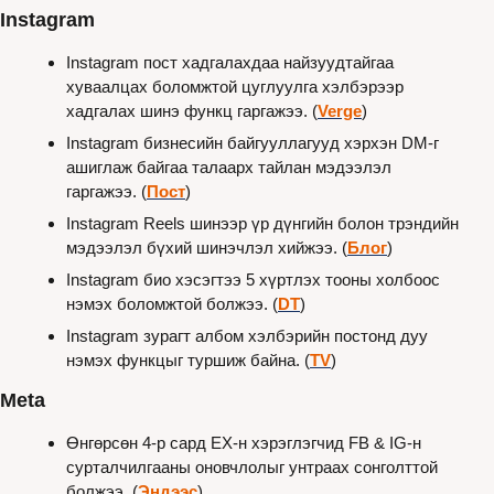
Instagram
Instagram пост хадгалахдаа найзуудтайгаа 
хуваалцах боломжтой цуглуулга хэлбэрээр 
хадгалах шинэ функц гаргажээ. (
Verge
)
Instagram бизнесийн байгууллагууд хэрхэн DM-г 
ашиглаж байгаа талаарх тайлан мэдээлэл 
гаргажээ. (
Пост
)
Instagram Reels шинээр үр дүнгийн болон трэндийн 
мэдээлэл бүхий шинэчлэл хийжээ. (
Блог
)
Instagram био хэсэгтээ 5 хүртлэх тооны холбоос 
нэмэх боломжтой болжээ. (
DT
)
Instagram зурагт албом хэлбэрийн постонд дуу 
нэмэх функцыг туршиж байна. (
TV
)
Meta
Өнгөрсөн 4-р сард ЕХ-н хэрэглэгчид FB & IG-н 
сурталчилгааны оновчлолыг унтраах сонголттой 
болжээ. (
Эндээс
)