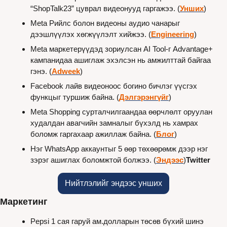
“ShopTalk23” цуврал видеонууд гаргажээ. (
Унших
)
Meta Рийлс болон видеоны аудио чанарыг 
дээшлүүлэх хөгжүүлэлт хийжээ. (
Engineering
)
Meta маркетерүүдэд зориулсан AI Tool-г Advantage+ 
кампанидаа ашиглаж эхэлсэн нь амжилттай байгаа 
гэнэ. (
Adweek
)
Facebook лайв видеоноос богино бичлэг үүсгэх 
функцыг туршиж байна. (
Дэлгэрэнгүйг
)
Meta Shopping сурталчилгаандаа өөрчлөлт оруулан 
худалдан авагчийн замналыг бүхэлд нь хамрах 
боломж гаргахаар ажиллаж байна. (
Блог
)
Нэг WhatsApp аккаунтыг 5 өөр төхөөрөмж дээр нэг 
зэрэг ашиглах боломжтой болжээ. (
Эндээс
)
Twitter 
Нийтлэлийг эндээс унших
Маркетинг
Pepsi 1 сая гаруй ам.долларын төсөв бүхий шинэ 