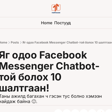
Home
Постууд
Home
Posts
Яг одоо Facebook Messenger Chatbot-той болох 10 шалтгаан
Яг одоо Facebook 
Messenger Chatbot-
той болох 10 
шалтгаан!
Таны ажилд багахан ч гэсэн тус болно хэмээн 
найдаж байна 🙂.