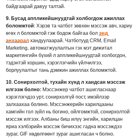
байдгаарай давуу талтай.
9. Бусад аппликейшнуудтай холбогдож ажиллах 
боломжтой
: Хэрэв та чатбот зөвхөн мэссэж авч, хариу 
өгөх л боломжтой гэж бодож байгаа бол 
энд 
анхаарал
 хандуулаарай. Чатботууд CRM, Email 
Marketing, автоматжуулалтын гэх мэт дижитал 
маркетингийн бүхий л аппликейшнуудтай холбогдон, 
тэдэнтэй хоршин, хэрэглэгчийн үйлчилгээ, 
борлуулалтыг тань дэмжин ажиллах боломжтой.
10. Сонирхолтой, тухайн хүнд л хандсан мэссэж 
илгээж болно: 
Мэссэнжер чатбот ашигласнаар 
хэрэглэгчдээ урт, сонирхолгүй пост, имэйлээр 
залхаахаа болино. Мэссэнжерийн харилцааны 
хамгийн гол зүйл нь богино, ойлгомжтой, сонирхолтой 
мэссэж илгээх. Албаны биш илүү энгийн, харилцан 
яриа хэлбэрийн мэссэж бичихээс гадна мэссэждээ 
зураг, GIF хөдөлгөөнт зураг ашигласан ч болно.