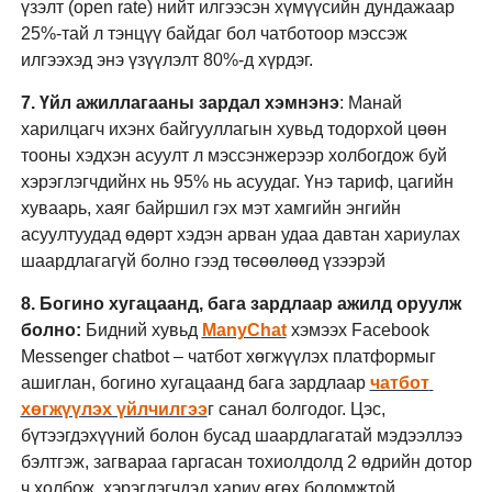
үзэлт (open rate) нийт илгээсэн хүмүүсийн дундажаар 
25%-тай л тэнцүү байдаг бол чатботоор мэссэж 
илгээхэд энэ үзүүлэлт 80%-д хүрдэг.
7. Үйл ажиллагааны зардал хэмнэнэ
: Манай 
харилцагч ихэнх байгууллагын хувьд тодорхой цөөн 
тооны хэдхэн асуулт л мэссэнжерээр холбогдож буй 
хэрэглэгчдийнх нь 95% нь асуудаг. Үнэ тариф, цагийн 
хуваарь, хаяг байршил гэх мэт хамгийн энгийн 
асуултуудад өдөрт хэдэн арван удаа давтан хариулах 
шаардлагагүй болно гээд төсөөлөөд үзээрэй
8. Богино хугацаанд, бага зардлаар ажилд оруулж 
болно: 
Бидний хувьд 
ManyChat
 хэмээх Facebook 
Messenger chatbot – чатбот хөгжүүлэх платформыг 
ашиглан, богино хугацаанд бага зардлаар 
чатбот 
хөгжүүлэх үйлчилгээ
г санал болгодог. Цэс, 
бүтээгдэхүүний болон бусад шаардлагатай мэдээллээ 
бэлтгэж, загвараа гаргасан тохиолдолд 2 өдрийн дотор 
ч холбож, хэрэглэгчдэд хариу өгөх боломжтой 