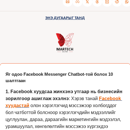
ЭНЭ ДУГААРЫГ ТАНД
Яг одоо Facebook Messenger Chatbot-той болох 10 
шалтгаан
1. Facebook хуудсаа жинхэнэ утгаар нь бизнесийн 
зорилгоор ашиглаж эхэлнэ
: Хэрэв танай 
Facebook 
хуудастай
 олон хэрэглэгчид мэссэжээр холбогддог 
бол чатботтой болсноор хэрэглэгчдийн мэдээллийг 
цуглуулан, дараа, дараагийн маркетингийн мэдээлэл, 
урамшуулал, хөнгөлөлтийн мэссэжээ хүргэхдээ 