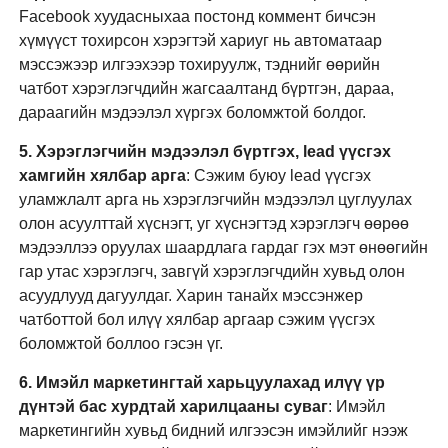
Facebook хуудасныхаа постонд коммент бичсэн 
хүмүүст тохирсон хэрэгтэй хариуг нь автоматаар 
мэссэжээр илгээхээр тохируулж, тэднийг өөрийн 
чатбот хэрэглэгчдийн жагсаалтанд бүртгэн, дараа, 
дараагийн мэдээлэл хүргэх боломжтой болдог.
5. Хэрэглэгчийн мэдээлэл бүртгэх, lead үүсгэх 
хамгийн хялбар арга
: Сэжим буюу lead үүсгэх 
уламжлалт арга нь хэрэглэгчийн мэдээлэл цуглуулах 
олон асуулттай хүснэгт, уг хүснэгтэд хэрэглэгч өөрөө 
мэдээллээ оруулах шаардлага гардаг гэх мэт өнөөгийн 
гар утас хэрэглэгч, завгүй хэрэглэгчдийн хувьд олон 
асуудлууд дагуулдаг. Харин танайх мэссэнжер 
чатботтой бол илүү хялбар аргаар сэжим үүсгэх 
боломжтой боллоо гэсэн үг.
6. Имэйл маркетингтай харьцуулахад илүү үр 
дүнтэй бас хурдтай харилцааны суваг
: Имэйл 
маркетингийн хувьд бидний илгээсэн имэйлийг нээж 