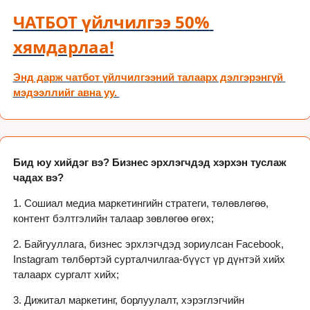
ЧАТБОТ үйлчилгээ 50% 
хямдарлаа!
Энд дарж чатбот үйлчилгээний талаарх дэлгэрэнгүй 
мэдээллийг авна уу. 
Бид юу хийдэг вэ? Бизнес эрхлэгчдэд хэрхэн туслаж 
чадах вэ?
1. Сошиал медиа маркетингийн стратеги, төлөвлөгөө, 
контент бэлтгэлийн талаар зөвлөгөө өгөх;
2. Байгууллага, бизнес эрхлэгчдэд зориулсан Facebook, 
Instagram төлбөртэй сурталчилгаа-бүүст үр дүнтэй хийх 
талаарх сургалт хийх;
3. Дижитал маркетинг, борлуулалт, хэрэглэгчийн 