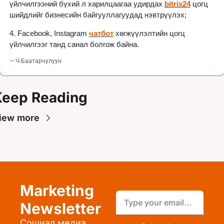
үйлчилгээний бүхий л харилцаагаа удирдах 
bitrix24
 цогц 
шийдлийг бизнесийн байгууллагуудад нэвтрүүлэх;
4. Facebook, Instagram 
чатбот
 хөгжүүлэлтийн цогц 
үйлчилгээг танд санал болгож байна.
— Ч.Баатарчулуун
Keep Reading
iew more
Marketing 
Newsletter
Сошиал медиа 