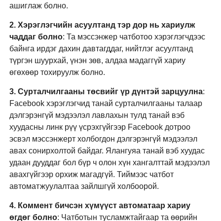
ашиглаж болно.
2. Хэрэглэгчийн асуултанд тэр дор нь хариулж 
чаддаг болно
: Та мэссэнжер чатботоо хэрэглэгчдээс 
байнга ирдэг дахин давтагддаг, нийтлэг асуултанд 
түргэн шуурхай, үнэн зөв, алдаа мадаггүй хариу 
өгөхөөр тохируулж болно.
3. Сурталчилгааны төсвийг үр дүнтэй зарцуулна
: 
Facebook хэрэглэгчид танай сурталчилгааны талаар 
дэлгэрэнгүй мэдээлэл лавлахын тулд танай вэб 
хуудасны линк рүү үсрэхгүйгээр Facebook дотроо 
эсвэл мэссэнжерт холбогдон дэлгэрэнгүй мэдээлэл 
авах сонирхолтой байдаг. Ялангуяа танай вэб хуудас 
удаан дууддаг бол бүр ч олон хүн хангалттай мэдээлэл 
авахгүйгээр орхиж магадгүй. Тиймээс чатбот 
автоматжуулалтаа зайлшгүй холбоорой.
4. Коммент бичсэн хүмүүст автоматаар хариу 
өгдөг болно
: Чатботын тусламжтайгаар та өөрийн 