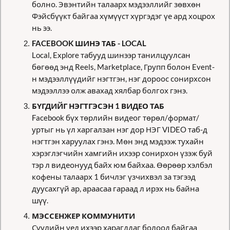
болно. Эвэнтийн талаарх мэдээллийг зөвхөн 
Фэйсбүүкт байгаа хүмүүст хүргэдэг үе ард хоцрох 
нь ээ.
FACEBOOK ШИНЭ ТАБ - LOCAL 
Local, Explore табууд шинээр танилцуулсан 
бөгөөд энд Reels, Marketplace, Групп болон Event-
н мэдээллүүдийг нэгтгэн, нэг дороос сонирхсон 
мэдээллээ олж авахад хялбар болгох гэнэ.
БҮГДИЙГ НЭГТГЭСЭН 1 ВИДЕО ТАБ
Facebook бүх төрлийн видеог төрөл/формат/
уртыг нь үл харгалзан нэг дор НЭГ VIDEO таб-д 
нэгтгэн харуулах гэнэ. Мөн энд мэдээж тухайн 
хэрэглэгчийн хамгийн ихээр сонирхон үзэж буй 
тэр л видеонууд байх юм байхаа. Өөрөөр хэлбэл 
кофены талаарх 1 бичлэг үзчихвэл за тэгээд 
дуусахгүй ар, араасаа гараад л ирэх нь байна 
шүү. 
МЭССЕНЖЕР КОММУНИТИ
Сүүлийн үед ихээр харагддаг болоод байгаа 