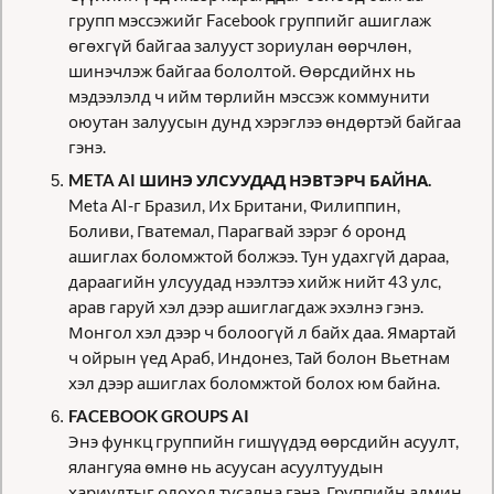
групп мэссэжийг Facebook группийг ашиглаж 
өгөхгүй байгаа залууст зориулан өөрчлөн, 
шинэчлэж байгаа бололтой. Өөрсдийнх нь 
мэдээлэлд ч ийм төрлийн мэссэж коммунити 
оюутан залуусын дунд хэрэглээ өндөртэй байгаа 
гэнэ.
META AI ШИНЭ УЛСУУДАД НЭВТЭРЧ БАЙНА.
Meta AI-г Бразил, Их Британи, Филиппин, 
Боливи, Гватемал, Парагвай зэрэг 6 оронд 
ашиглах боломжтой болжээ. Тун удахгүй дараа, 
дараагийн улсуудад нээлтээ хийж нийт 43 улс, 
арав гаруй хэл дээр ашиглагдаж эхэлнэ гэнэ. 
Монгол хэл дээр ч болоогүй л байх даа. Ямартай 
ч ойрын үед Араб, Индонез, Тай болон Вьетнам 
хэл дээр ашиглах боломжтой болох юм байна.
FACEBOOK GROUPS AI
Энэ функц группийн гишүүдэд өөрсдийн асуулт, 
ялангуяа өмнө нь асуусан асуултуудын 
хариултыг олоход тусална гэнэ. Группийн админ 