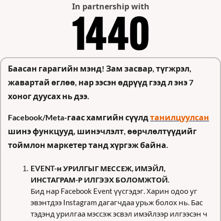
In partnership with
Баасан гарагийн мэнд! Зам засвар, түгжрэл, 
жавартай өглөө, нар ээсэн өдрүүд гээд л энэ 7 
хоног дуусах нь дээ.
Facebook/Meta-гаас хамгийн сүүлд 
танилцуулсан
шинэ функцууд, шинэчлэлт, өөрчлөлтүүдийг 
тоймлон маркетер танд хүргэж байна.
EVENT-н УРИЛГЫГ МЕССЕЖ, ИМЭЙЛ, 
ИНСТАГРАМ-Р ИЛГЭЭХ БОЛОМЖТОЙ. 
Бид нар Facebook Event үүсгэдэг. Харин одоо уг 
эвэнтдээ Instagram дагагчдаа урьж болох нь. Бас 
тэдэнд урилгаа мэссэж эсвэл имэйлээр илгээсэн ч 