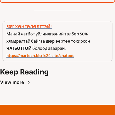
50% ХӨНГӨЛӨЛТТЭЙ!
Манай чатбот үйлчилгээний төлбөр 
50%
хямдралтай байгаа дээр өөртөө тохирсон 
ЧАТБОТТОЙ
 болоод аваарай: 
https://martech.bitrix24.site/chatbot
Keep Reading
View more