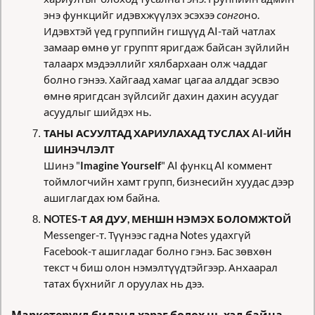
энэ функцийг идэвхжүүлэх эсэхээ 
сонго
но. 
Идэвхтэй үед группийн гишүүд AI-тай чатлах 
замаар өмнө уг группт яригдаж байсан зүйлийн 
талаарх мэдээллийг хялбархаан олж чаддаг 
болно гэнээ. Хайгаад хамаг цагаа алддаг эсвэо 
өмнө яригдсан зүйлсийг дахин дахин асуудаг 
асуудлыг шийдэх нь.
ТАНЫ АСУУЛТАД ХАРИУЛАХАД ТУСЛАХ AI-ИЙН 
ШИНЭЧЛЭЛТ
Шинэ "
Imagine Yourself
" AI функц AI коммент 
тоймлогчийн хамт групп, бизнесийн хуудас дээр 
ашиглагдах юм байна.
NOTES-Т АЯ ДУУ, МЕНШН НЭМЭХ БОЛОМЖТОЙ
Messenger-т. Түүнээс гадна Notes удахгүй 
Facebook-т ашигладаг болно гэнэ. Бас зөвхөн 
текст ч биш олон нэмэлтүүдтэйгээр. Анхаарал 
татах бүхнийг л оруулах нь дээ. 
Маркетерүүд бидэнд хэрэг болох нь хэд байна 