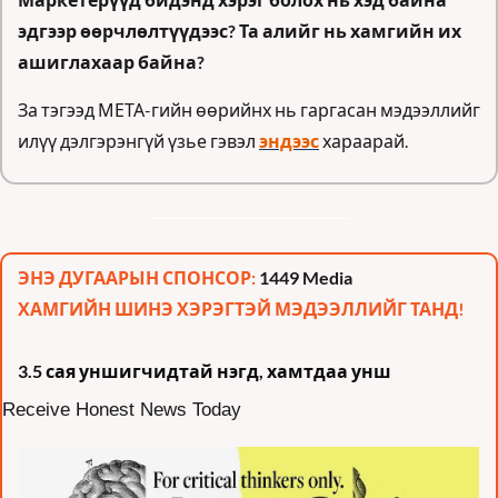
эдгээр өөрчлөлтүүдээс? Та алийг нь хамгийн их 
ашиглахаар байна?
За тэгээд МЕТА-гийн өөрийнх нь гаргасан мэдээллийг 
илүү дэлгэрэнгүй үзье гэвэл 
эндээс
 хараарай.
ЭНЭ ДУГААРЫН СПОНСОР: 
1449 Media
ХАМГИЙН ШИНЭ ХЭРЭГТЭЙ МЭДЭЭЛЛИЙГ ТАНД!
3.5 сая уншигчидтай нэгд, хамтдаа унш 
Receive Honest News Today