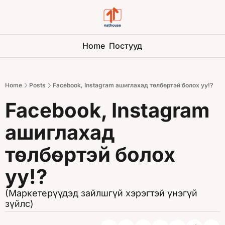
Home
Постууд
Home
Posts
Facebook, Instagram ашиглахад төлбөртэй болох уу!?️
Facebook, Instagram 
ашиглахад 
төлбөртэй болох 
уу!?️
(Маркетерүүдэд зайлшгүй хэрэгтэй үнэгүй 
зүйлс)