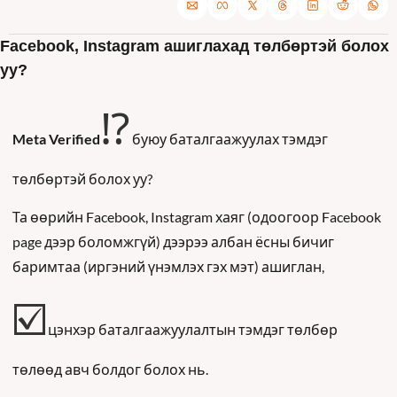
Facebook, Instagram ашиглахад төлбөртэй болох 
уу? 
⁉️
Meta Verified
 буюу баталгаажуулах тэмдэг 
төлбөртэй болох уу?
Та өөрийн Facebook, Instagram хаяг (одоогоор Facebook 
page дээр боломжгүй) дээрээ албан ёсны бичиг 
баримтаа (иргэний үнэмлэх гэх мэт) ашиглан, 
☑️
цэнхэр баталгаажуулалтын тэмдэг төлбөр 
төлөөд авч болдог болох нь. 