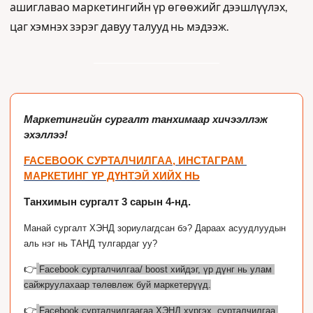
ашиглавао маркетингийн үр өгөөжийг дээшлүүлэх, 
цаг хэмнэх зэрэг давуу талууд нь мэдээж. 
Маркетингийн сургалт танхимаар хичээллэж 
эхэллээ!
FACEBOOK СУРТАЛЧИЛГАА, ИНСТАГРАМ 
МАРКЕТИНГ ҮР ДҮНТЭЙ ХИЙХ НЬ
Танхимын сургалт 3 сарын 4-нд.
Манай сургалт ХЭНД зориулагдсан бэ? Дараах асуудлуудын 
аль нэг нь ТАНД тулгардаг уу?
👉
Facebook сурталчилгаа/ boost хийдэг, үр дүнг нь улам 
сайжруулахаар төлөвлөж буй маркетерүүд.
👉
Facebook сурталчилгаагаа ХЭНД хүргэх, сурталчилгаа 