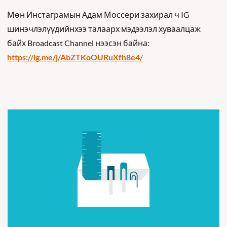
Мөн Инстаграмын Адам Моссери захирал ч IG 
шинэчлэлүүдийнхээ талаарх мэдээлэл хуваалцаж 
байх Broadcast Channel нээсэн байна: 
https://ig.me/j/AbZTKoOURuXfh8e4/