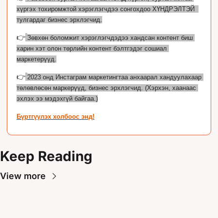
хүргэх тохиромжтой хэрэглэгчдээ сонгохдоо ХҮНДРЭЛТЭЙ  
тулгардаг бизнес эрхлэгчид.
👉
Зөвхөн боломжит хэрэглэгчдэдээ хандсан контент биш 
харин хэт олон төрлийн контент бэлтгэдэг сошиал 
маркетерүүд.
👉
2023 онд Инстаграм маркетингтаа анхаарал хандуулахаар 
төлөвлөсөн маркерүүд, бизнес эрхлэгчид. (Хэрхэн, хаанаас 
эхлэх ээ мэдэхгүй байгаа.)
Бүртгүүлэх холбоос энд!
Keep Reading
View more