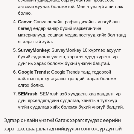
автоматжуулах боломжтой. Мөн л үнэгүй ашиглаж 
болно.
Canva
: Canva онлайн график дизайны үнэгүй апп 
бөгөөд өндөр чанар бүхий маркетингийн 
материалууд, сошиал медиа постууд хийх бол танд 
яг хэрэгтэй зүйл.
SurveyMonkey
: SurveyMonkey 10 хүртлэх асуулт 
бүхий судалгаа үүсгэн, хэрэглэгчдэд хүргэж, үр 
дүнг нь харах боломж бүхий үнэгүй багцтай.
Google Trends
: Google Trends танд тодорхой 
хайлтын цаг хугацааны трэндийг харах боломж 
олгох болно.
SEMrush
: SEMrush вэб хуудасныхаа хандалт, үр 
дүн, өрсөлдөгчдийн судалгаа, хайлтын түлхүүр 
үгийн судалгаа хийх боломж бүхий үнэгүй багцтай.
Эдгээр онлайн үнэгүй багаж хэрэгслүүдээс өөрийн 
хэрэгцээ, шаардлагад нийцүүлэн сонгож, үр дүнтэй 