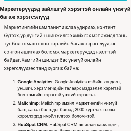
Маркетерүүдэд зайлшгүй хэрэгтэй онлайн үнэгүй 
багаж хэрэгсэлүүд 
Маркетингийн кампанит ажлаа удирдах, контент 
бүтээх, үр дүнгийн шинжилгээ хийх гэх мэт ажилд тань 
тус болох маш олон төрлийн багаж хэрэгслүүдээс 
сонгон ашиглах боломж маркетерүүдэд нээлттэй 
байдаг. Хамгийн шилдэг бас үнэгүй онлайн 
хэрэгслүүдээс танд хүргэж байна:
Google Analytics
: Google Analytics вэбийн хандалт, 
уншигч, хэрэглэгчдийн талаарх мэдээлэл хэрэгтэй 
бол хамгийн хэрэгтэй үнэгүй хэрэгсэл.
Mailchimp
: Mailchimp имэйл маркетингийн үнэгүй 
багц санал болгодог бөгөөд 2000 хүртлэх тооны 
хэрэглэгдэд имэйл илгээх боломжтой.
HubSpot CRM
: HubSpot CRM ашиглан харилцагч, 
сэжмийн удирдлага, борлуулалтын процессоо 