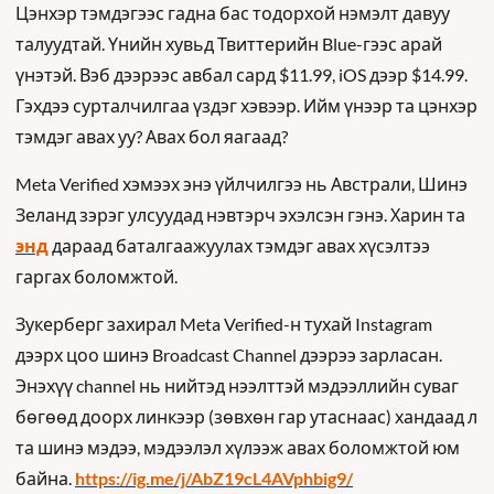
Цэнхэр тэмдэгээс гадна бас тодорхой нэмэлт давуу 
талуудтай. Үнийн хувьд Твиттерийн Blue-гээс арай 
үнэтэй. Вэб дээрээс авбал сард $11.99, iOS дээр $14.99. 
Гэхдээ сурталчилгаа үздэг хэвээр. Ийм үнээр та цэнхэр 
тэмдэг авах уу? Авах бол яагаад?
Meta Verified хэмээх энэ үйлчилгээ нь Австрали, Шинэ 
Зеланд зэрэг улсуудад нэвтэрч эхэлсэн гэнэ. Харин та 
энд
 дараад баталгаажуулах тэмдэг авах хүсэлтээ 
гаргах боломжтой.
Зукерберг захирал Meta Verified-н тухай Instagram 
дээрх цоо шинэ Broadcast Channel дээрээ зарласан. 
Энэхүү channel нь нийтэд нээлттэй мэдээллийн суваг 
бөгөөд доорх линкээр (зөвхөн гар утаснаас) хандаад л 
та шинэ мэдээ, мэдээлэл хүлээж авах боломжтой юм 
байна. 
https://ig.me/j/AbZ19cL4AVphbig9/