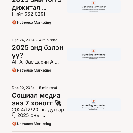
дижитал 
Нийт 662,029!
маркетингийн 
тренд🚀
Nathouse Marketing
Dec 24, 2024
•
4 min read
2025 онд бэлэн 
үү?
AI, AI бас дахин AI...
Nathouse Marketing
Dec 20, 2024
•
5 min read
Сошиал медиа 
энэ 7 хоногт 🚀
2024/12/20-ны дугаар
👇 2025 оны 
төлөвлөгөөний загвар 
Nathouse Marketing
татаж авахаар.