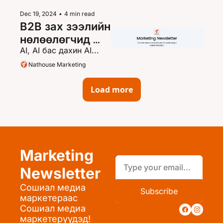
Dec 19, 2024
•
4 min read
B2B зах зээлийн 
нөлөөлөгчид 
AI, AI бас дахин AI...
өөрчлөгдсөн 
үү?
Nathouse Marketing
Load more
Marketing 
Newsletter
Сошиал медиа 
Subscribe
маркетераас 
Сошиал медиа 
маркетерүүдэд!