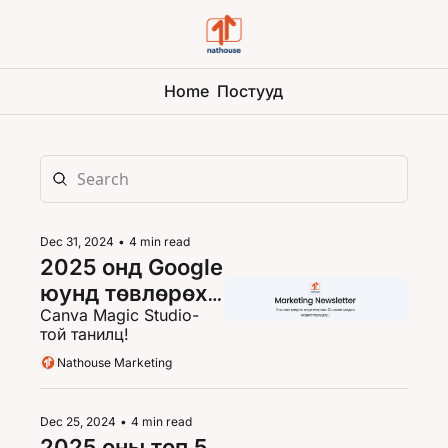
Home
Постууд
Dec 31, 2024
•
4 min read
2025 онд Google 
юунд төвлөрөх 
Canva Magic Studio-
вэ?
той танилц! 
Nathouse Marketing
Dec 25, 2024
•
4 min read
2025 оны топ 5 