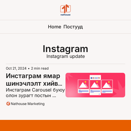
Home
Постууд
Instagram
Instagram update
Oct 21, 2024
•
2 min read
Инстаграм ямар 
шинэчлэлт хийв? 
Инстаграм Carousel буюу 
🚀 
олон зурагт постын 
хүртээмж нэмэгдсэн 
Nathouse Marketing
гэнэ.