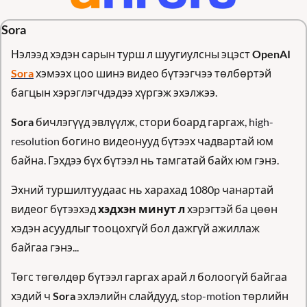
Sora 
Нэлээд хэдэн сарын турш л шуугиулсны эцэст 
OpenAI
Sora
 хэмээх цоо шинэ видео бүтээгчээ 
төлбөртэй 
багцын хэрэглэгчдэдээ 
хүргэж эхэлжээ.
Sora
 бичлэгүүд эвлүүлж, стори боард гаргаж, 
high-
resolution 
богино видеонууд бүтээх чадвартай юм 
байна. Гэхдээ бүх бүтээл нь тамгатай байх юм гэнэ.
Эхний туршилтуудаас нь харахад 1080p чанартай 
видеог бүтээхэд 
хэдхэн минут л
 хэрэгтэй ба цөөн 
хэдэн асуудлыг тооцохгүй бол дажгүй ажиллаж 
байгаа гэнэ...
Төгс төгөлдөр бүтээл гаргах арай л болоогүй байгаа 
хэдий ч 
Sora
 эхлэлийн слайдууд, 
stop-motion
 төрлийн 