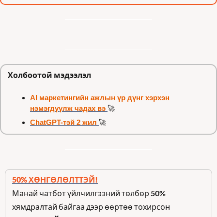
Холбоотой мэдээлэл
AI маркетингийн ажлын үр дүнг хэрхэн 
нэмэгдүүлж чадах вэ 
🚀
ChatGPT-тэй 2 жил 
🚀
50% ХӨНГӨЛӨЛТТЭЙ!
Манай чатбот үйлчилгээний төлбөр 
50%
хямдралтай байгаа дээр өөртөө тохирсон 