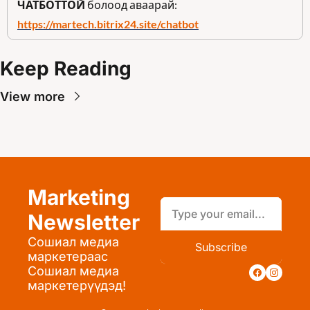
ЧАТБОТТОЙ
 болоод аваарай: 
https://martech.bitrix24.site/chatbot
Keep Reading
View more
Marketing 
Newsletter
Сошиал медиа 
Subscribe
маркетераас 
Сошиал медиа 
маркетерүүдэд!