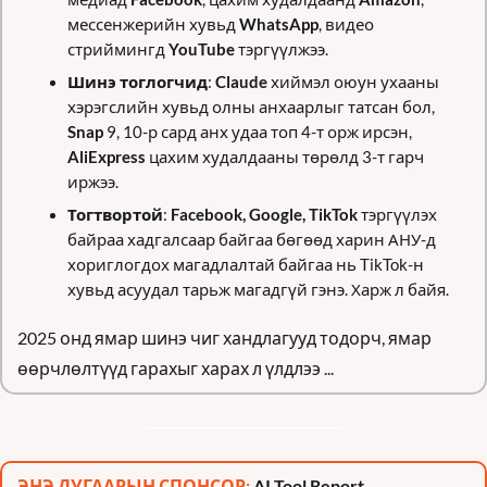
мессенжерийн хувьд 
WhatsApp
, видео 
стриймингд 
YouTube
 тэргүүлжээ. 
Шинэ тоглогчид
: 
Claude
 хиймэл оюун ухааны 
хэрэгслийн хувьд олны анхаарлыг татсан бол, 
Snap
 9, 10-р сард анх удаа топ 4-т орж ирсэн, 
AliExpress
 цахим худалдааны төрөлд 3-т гарч 
иржээ. 
Тогтвортой
: 
Facebook, Google, TikTok
 тэргүүлэх 
байраа хадгалсаар байгаа бөгөөд харин АНУ-д 
хориглогдох магадлалтай байгаа нь TikTok-н 
хувьд асуудал тарьж магадгүй гэнэ. Харж л байя. 
2025 онд ямар шинэ чиг хандлагууд тодорч, ямар 
өөрчлөлтүүд гарахыг харах л үлдлээ ...
ЭНЭ ДУГААРЫН СПОНСОР: 
AI Tool Report