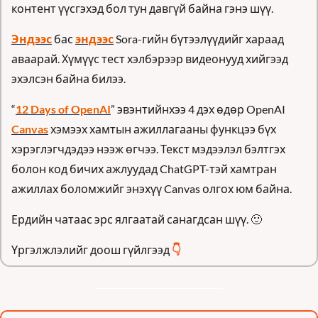
контент үүсгэхэд бол тун давгүй байна гэнэ шүү.
Эндээс
 бас 
эндээс
 Sora-гийн бүтээлүүдийг хараад 
аваарай. Хүмүүс тест хэлбэрээр видеонууд хийгээд 
эхэлсэн байна билээ.
“
12 Days of OpenAI
” эвэнтийнхээ 4 дэх өдөр OpenAI 
Canvas
 хэмээх хамтын ажиллагааны функцээ бүх 
хэрэглэгчдэдээ нээж өгчээ. Текст мэдээлэл бэлтгэх 
болон код бичих ажлуудад ChatGPT-тэй хамтран 
ажиллах боломжийг энэхүү Canvas олгох юм байна.
Ердийн чатаас эрс ялгаатай санагдсан шүү. 
🙂
Үргэлжлэлийг доош гүйлгээд 
👇