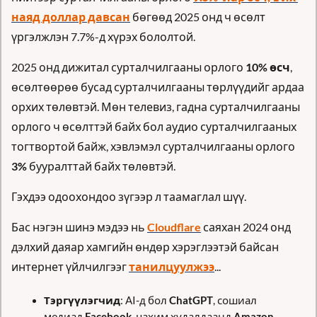
наяд доллар давсан
 бөгөөд 2025 онд ч өсөлт 
үргэлжлэн 7.7%-д хүрэх бололтой.
2025 онд дижитал сурталчилгааны орлого 
10% өсч
, 
өсөлтөөрөө бусад сурталчилгааны төрлүүдийг ардаа 
орхих төлөвтэй. Мөн телевиз, гадна сурталчилгааны 
орлого ч өсөлттэй байх бол аудио сурталчилгааных 
тогтвортой байж, хэвлэмэл сурталчилгааны орлого 
3%
 бууралттай байх төлөвтэй.
Гэхдээ одоохондоо зүгээр л таамаглал шүү.
Бас нэгэн шинэ мэдээ нь 
Cloudflare
 саяхан 2024 онд 
дэлхий даяар хамгийн өндөр хэрэглээтэй байсан 
интернет үйлчилгээг 
танилцуулжээ
...
Тэргүүлэгчид
: AI-д бол 
ChatGPT
, сошиал 
медиад 
Facebook
, цахим худалдаанд 
Amazon
, 