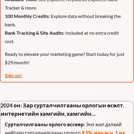
Tracker & more.
100 Monthly Credits:
 Explore data without breaking the 
bank.
Rank Tracking & Site Audits:
 Included at no extra credit 
cost.
Ready to elevate your marketing game? Start today for just 
$29/month! 
Sign up!
2024 он: Зар сурталчилгааны орлогын өсөлт, 
интернетийн хамгийн, хамгийн…
Сурталчилгааны орлого өссөөр
: Энэ жил дэлхий 
нийтээр сурталчилгааны орлого 
9.5%-иар өсч, 1 их 