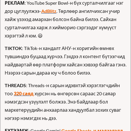
РЕКЛАМ
: YouTube Super Bowl-н бүх сурталчилгааг нэг 
дор цуглуулжээ-
AdBlitz
. Төрлөөр ангилчихсан учир 
хайж үзэхэд амархан болсон байна билээ. Сайхан 
сурталчилгаа харж л хийморио сэргээдэг хүмүүст 
хэрэгтэй л юм. 
😃
TIKTOK
: TikTok-н хандалт АНУ-н хоригийн өмнөх 
түвшиндээ буцаад хүрчээ. Гэхдээ л контент бүтээгчид 
найдвартай өөр платформ хайсан хэвээр байгаа гэнэ. 
Нээрээ сарын дараа юу ч болоо билээ.
THREADS
: Threads-н сарын идэвхтэй хэрэглэгчдийн 
тоо 
320
 саяд
 хүрсэн нь өнгөрсөн сараас 20 саяар 
нэмэгдсэн үзүүлэлт болжээ. Энэ байдлаар бол 
маркетерүүдийн анхаарлаа хандуулбал зохих суваг 
нэгээр нэмэгдэх нь дээ.
БҮТЭЭМЖ
: Google Gemini 
Google Sheets-н мэдээлэлд