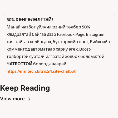
50% ХӨНГӨЛӨЛТТЭЙ!
Манай чатбот үйлчилгээний төлбөр 
50%
хямдралтай байгаа дээр Facebook Page, Instagram 
хаягтайгаа холбогдох, бүх төрлийн пост, Рийлсийн 
комментод автоматаар хариу өгөх, Boost-
төлбөртэй сурталчилгаатай холбох боломжтой  
ЧАТБОТТОЙ
 болоод аваарай: 
https://martech.bitrix24.site/chatbot
Keep Reading
View more