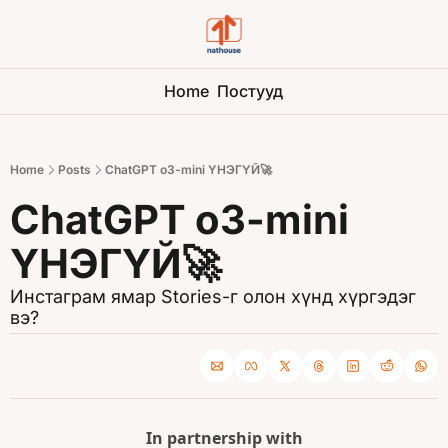
Home
Постууд
Home
Posts
ChatGPT o3-mini ҮНЭГҮЙ🚀
ChatGPT o3-mini 
ҮНЭГҮЙ🚀
Инстаграм ямар Stories-г олон хүнд хүргэдэг 
вэ? 
In partnership with