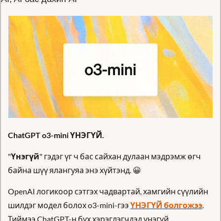
ChatGPT o3-mini ҮНЭГҮЙ.
"
Үнэгүй
" гэдэг үг ч бас сайхан дулаан мэдрэмж өгч 
байна шүү ялангуяа энэ хүйтэнд. 
😀
OpenAI логикоор сэтгэх чадвартай, хамгийн сүүлийн 
шилдэг модел болох o3-mini-гээ 
ҮНЭГҮЙ болгожээ
. 
Тиймээ ChatGPT-н бүх хэрэглэгчдэд үнэгүй.