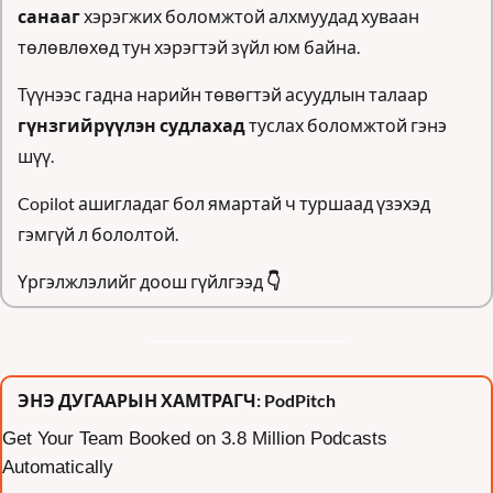
санааг
 хэрэгжих боломжтой алхмуудад хуваан 
төлөвлөхөд тун хэрэгтэй зүйл юм байна.
Түүнээс гадна нарийн төвөгтэй асуудлын талаар 
гүнзгийрүүлэн судлахад 
туслах боломжтой гэнэ 
шүү.
Copilot ашигладаг бол ямартай ч туршаад үзэхэд 
гэмгүй л бололтой.
Үргэлжлэлийг доош гүйлгээд 
👇
ЭНЭ ДУГААРЫН ХАМТРАГЧ: PodPitch
Get Your Team Booked on 3.8 Million Podcasts 
Automatically