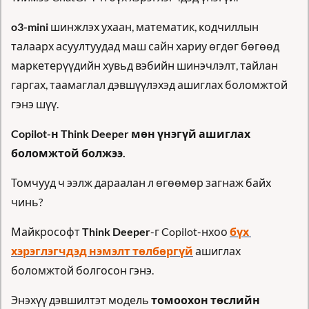
o3-mini
 шинжлэх ухаан, математик, кодчиллын 
талаарх асуултуудад маш сайн хариу өгдөг бөгөөд 
маркетерүүдийн хувьд вэбийн шинэчлэлт, тайлан 
гаргах, таамаглал дэвшүүлэхэд ашиглах боломжтой 
гэнэ шүү.
Copilot-н Think Deeper мөн үнэгүй ашиглах 
боломжтой болжээ. 
Томчууд ч ээлж дараалан л өгөөмөр загнаж байх 
чинь?
Майкрософт 
Think Deeper
-г Copilot-нхоо 
бүх 
хэрэглэгчдэд нэмэлт төлбөргүй
 ашиглах 
боломжтой болгосон гэнэ.
Энэхүү дэвшилтэт модель 
томоохон төслийн 