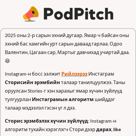
2025 оны 2-р сарын эхний дугаар. Ямар ч байсан оны 
эхний бас хамгийн урт сарын даваад гарлаа. Одоо 
Валентин, Цагаан сар, Мартыг давчихад учиртай даа. 
😆
Instagram-н босс ээлжит 
Рийлээрээ
 Инстаграм 
Сторисийн эрэмбийн 
талаар танилцуулжээ. Таны 
оруулсан Stories-г хэн харахыг ямар хүчин зүйлүүд 
тулгуурлан 
Инстаграмын алгоритм
 шийддэг 
талаар мэдээлэл гэсэн үг л дээ.
Сторис эрэмбэлэх хүчин зүйлүүд
: Instagram-н 
алгоритм тухайн хэрэглэгч Стори дээр 
дарах
, 
like 