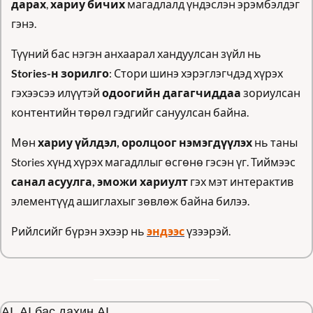
дарах
, 
хариу бичих
 магадлалд үндэслэн эрэмбэлдэг 
гэнэ.
Түүний бас нэгэн анхаарал хандуулсан зүйл нь 
Stories-н зорилго
: Стори шинэ хэрэглэгчдэд хүрэх 
гэхээсээ илүүтэй 
одоогийн дагагчиддаа 
зориулсан 
контентийн төрөл гэдгийг сануулсан байна. 
Мөн 
хариу үйлдэл, оролцоог нэмэгдүүлэх
 нь таны 
Stories хүнд хүрэх магадллыг өсгөнө гэсэн үг. Тиймээс 
санал асуулга, эможи хариулт
 гэх мэт интерактив 
элементүүд ашиглахыг зөвлөж байна билээ.
Рийлсийг бүрэн эхээр нь 
эндээс
 үзээрэй.
AI, AI бас дахин AI