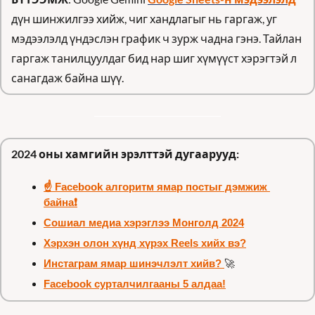
дүн шинжилгээ хийж, чиг хандлагыг нь гаргаж, уг 
мэдээлэлд үндэслэн график ч зурж чадна гэнэ. Тайлан 
гаргаж танилцуулдаг бид нар шиг хүмүүст хэрэгтэй л 
санагдаж байна шүү.
2024 оны хамгийн эрэлттэй дугаарууд:
☝️ Facebook алгоритм ямар постыг дэмжиж 
байна❗️
Сошиал медиа хэрэглээ Монголд 2024
Хэрхэн олон хүнд хүрэх Reels хийх вэ?
Инстаграм ямар шинэчлэлт хийв? 
🚀
Facebook сурталчилгааны 5 алдаа!